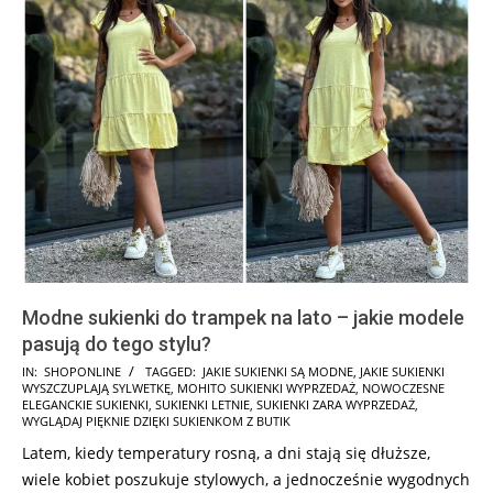
Modne sukienki do trampek na lato – jakie modele
pasują do tego stylu?
2025-
IN:
SHOPONLINE
TAGGED:
JAKIE SUKIENKI SĄ MODNE
,
JAKIE SUKIENKI
WYSZCZUPLAJĄ SYLWETKĘ
,
MOHITO SUKIENKI WYPRZEDAŻ
,
NOWOCZESNE
02-
ELEGANCKIE SUKIENKI
,
SUKIENKI LETNIE
,
SUKIENKI ZARA WYPRZEDAŻ
,
23
WYGLĄDAJ PIĘKNIE DZIĘKI SUKIENKOM Z BUTIK
Latem, kiedy temperatury rosną, a dni stają się dłuższe,
wiele kobiet poszukuje stylowych, a jednocześnie wygodnych