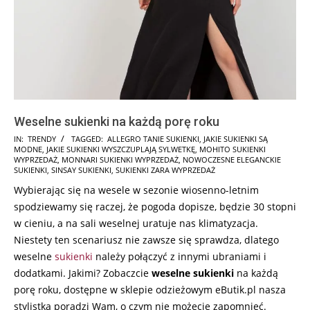
Weselne sukienki na każdą porę roku
2025-
IN:
TRENDY
TAGGED:
ALLEGRO TANIE SUKIENKI
,
JAKIE SUKIENKI SĄ
MODNE
,
JAKIE SUKIENKI WYSZCZUPLAJĄ SYLWETKĘ
,
MOHITO SUKIENKI
10-
WYPRZEDAŻ
,
MONNARI SUKIENKI WYPRZEDAŻ
,
NOWOCZESNE ELEGANCKIE
15
SUKIENKI
,
SINSAY SUKIENKI
,
SUKIENKI ZARA WYPRZEDAŻ
Wybierając się na wesele w sezonie wiosenno-letnim
spodziewamy się raczej, że pogoda dopisze, będzie 30 stopni
w cieniu, a na sali weselnej uratuje nas klimatyzacja.
Niestety ten scenariusz nie zawsze się sprawdza, dlatego
weselne
sukienki
należy połączyć z innymi ubraniami i
dodatkami. Jakimi? Zobaczcie
weselne sukienki
na każdą
porę roku, dostępne w sklepie odzieżowym eButik.pl nasza
stylistka poradzi Wam, o czym nie możecie zapomnieć.