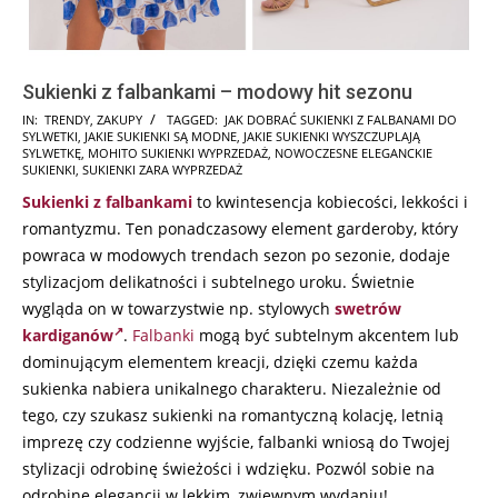
Sukienki z falbankami – modowy hit sezonu
2025-
IN:
TRENDY
,
ZAKUPY
TAGGED:
JAK DOBRAĆ SUKIENKI Z FALBANAMI DO
SYLWETKI
,
JAKIE SUKIENKI SĄ MODNE
,
JAKIE SUKIENKI WYSZCZUPLAJĄ
09-
SYLWETKĘ
,
MOHITO SUKIENKI WYPRZEDAŻ
,
NOWOCZESNE ELEGANCKIE
09
SUKIENKI
,
SUKIENKI ZARA WYPRZEDAŻ
Sukienki z falbankami
to kwintesencja kobiecości, lekkości i
romantyzmu. Ten ponadczasowy element garderoby, który
powraca w modowych trendach sezon po sezonie, dodaje
stylizacjom delikatności i subtelnego uroku. Świetnie
wygląda on w towarzystwie np. stylowych
swetrów
kardiganów
.
Falbanki
mogą być subtelnym akcentem lub
dominującym elementem kreacji, dzięki czemu każda
sukienka nabiera unikalnego charakteru. Niezależnie od
tego, czy szukasz sukienki na romantyczną kolację, letnią
imprezę czy codzienne wyjście, falbanki wniosą do Twojej
stylizacji odrobinę świeżości i wdzięku. Pozwól sobie na
odrobinę elegancji w lekkim, zwiewnym wydaniu!