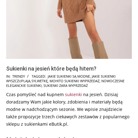
Sukienki na jesień które będą hitem?
2024-
IN:
TRENDY
TAGGED:
JAKIE SUKIENKI SĄ MODNE
,
JAKIE SUKIENKI
WYSZCZUPLAJĄ SYLWETKĘ
,
MOHITO SUKIENKI WYPRZEDAŻ
,
NOWOCZESNE
05-
ELEGANCKIE SUKIENKI
,
SUKIENKI ZARA WYPRZEDAŻ
23
Czas pomyśleć nad kupnem
sukienki
na jesień. Dzisiaj
doradzamy Wam jakie kolory, zdobienia i materiały będą
modne w nadchodzącym sezonie. We wpisie znajdziecie
także propozycje trzech ciekawych zestawów z popularnego
sklepu z sukienkami eButik.pl.