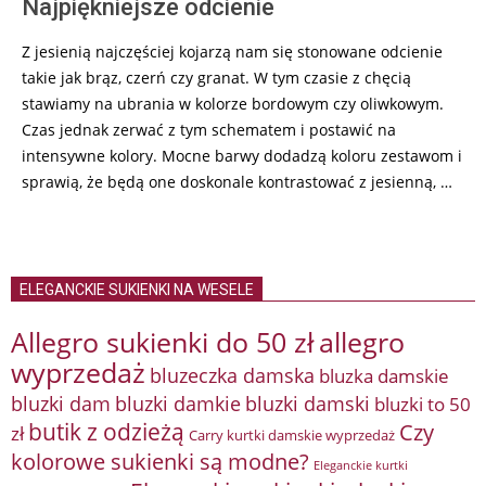
Najpiękniejsze odcienie
Z jesienią najczęściej kojarzą nam się stonowane odcienie
takie jak brąz, czerń czy granat. W tym czasie z chęcią
stawiamy na ubrania w kolorze bordowym czy oliwkowym.
Czas jednak zerwać z tym schematem i postawić na
intensywne kolory. Mocne barwy dodadzą koloru zestawom i
sprawią, że będą one doskonale kontrastować z jesienną, …
ELEGANCKIE SUKIENKI NA WESELE
Allegro sukienki do 50 zł
allegro
wyprzedaż
bluzeczka damska
bluzka damskie
bluzki damkie
bluzki dam
bluzki damski
bluzki to 50
butik z odzieżą
Czy
zł
Carry kurtki damskie wyprzedaż
kolorowe sukienki są modne?
Eleganckie kurtki