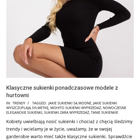
Klasyczne sukienki ponadczasowe modele z
hurtowni
2025-
IN:
TRENDY
TAGGED:
JAKIE SUKIENKI SĄ MODNE
,
JAKIE SUKIENKI
WYSZCZUPLAJĄ SYLWETKĘ
,
MOHITO SUKIENKI WYPRZEDAŻ
,
NOWOCZESNE
10-
ELEGANCKIE SUKIENKI
,
SUKIENKI ZARA WYPRZEDAŻ
,
TANIE SUKIENKIE
19
Kobiety uwielbiają nosić sukienki i chociaż z chęcią śledzimy
trendy i wcielamy je w życie, uważamy, że w swojej
garderobie warto mieć także klasyczne sukienki. Sprawdźcie