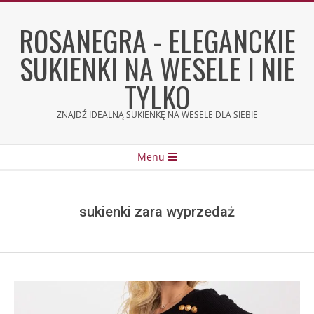
Skip
to
ROSANEGRA - ELEGANCKIE
content
SUKIENKI NA WESELE I NIE
TYLKO
ZNAJDŹ IDEALNĄ SUKIENKĘ NA WESELE DLA SIEBIE
Secondary
Menu
Navigation
Menu
sukienki zara wyprzedaż