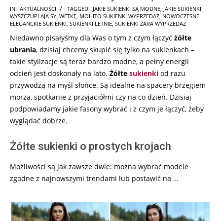
2025-
IN:
AKTUALNOŚCI
TAGGED:
JAKIE SUKIENKI SĄ MODNE
,
JAKIE SUKIENKI
WYSZCZUPLAJĄ SYLWETKĘ
,
MOHITO SUKIENKI WYPRZEDAŻ
,
NOWOCZESNE
03-
ELEGANCKIE SUKIENKI
,
SUKIENKI LETNIE
,
SUKIENKI ZARA WYPRZEDAŻ
19
Niedawno pisałyśmy dla Was o tym z czym łączyć
żółte
ubrania
, dzisiaj chcemy skupić się tylko na sukienkach –
takie stylizacje są teraz bardzo modne, a pełny energii
odcień jest doskonały na lato.
Żółte
sukienki
od razu
przywodzą na myśl słońce. Są idealne na spacery brzegiem
morza, spotkanie z przyjaciółmi czy na co dzień. Dzisiaj
podpowiadamy jakie fasony wybrać i z czym je łączyć, żeby
wyglądać dobrze.
Żółte sukienki o prostych krojach
Możliwości są jak zawsze dwie: można wybrać modele
zgodne z najnowszymi trendami lub postawić na …