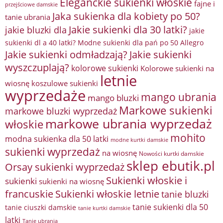
Eleganckie sukienki włoskie
fajne i
przejściowe damskie
Jaka sukienka dla kobiety po 50?
tanie ubrania
Jakie sukienki dla 30 latki?
jakie bluzki dla
jakie
sukienki dl a 40 latki? Modne sukienki dla pań po 50 Allegro
Jakie sukienki odmładzają?
Jakie sukienki
wyszczuplają?
kolorowe sukienki
Kolorowe sukienki na
letnie
wiosnę
koszulowe sukienki
wyprzedaże
mango ubrania
mango bluzki
Markowe sukienki
markowe bluzki wyprzedaż
markowe ubrania wyprzedaż
włoskie
mohito
modna sukienka dla 50 latki
modne kurtki damskie
sukienki wyprzedaż
na wiosnę
Nowości kurtki damskie
sklep ebutik.pl
Orsay sukienki wyprzedaż
Sukienki włoskie i
sukienki
sukienki na wiosnę
francuskie
Sukienki włoskie letnie
tanie bluzki
tanie sukienki dla 50
tanie ciuszki damskie
tanie kurtki damskie
latki
Tanie ubrania