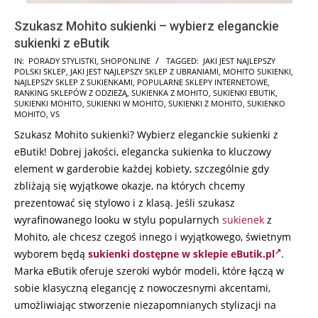
Szukasz Mohito sukienki – wybierz eleganckie
sukienki z eButik
2026-
IN:
PORADY STYLISTKI
,
SHOPONLINE
TAGGED:
JAKI JEST NAJLEPSZY
POLSKI SKLEP
,
JAKI JEST NAJLEPSZY SKLEP Z UBRANIAMI
,
MOHITO SUKIENKI
,
06-
NAJLEPSZY SKLEP Z SUKIENKAMI
,
POPULARNE SKLEPY INTERNETOWE
,
13
RANKING SKLEPÓW Z ODZIEŻĄ
,
SUKIENKA Z MOHITO
,
SUKIENKI EBUTIK
,
SUKIENKI MOHITO
,
SUKIENKI W MOHITO
,
SUKIENKI Z MOHITO
,
SUKIENKO
MOHITO
,
VS
Szukasz Mohito sukienki? Wybierz eleganckie sukienki z
eButik! Dobrej jakości, elegancka sukienka to kluczowy
element w garderobie każdej kobiety, szczególnie gdy
zbliżają się wyjątkowe okazje, na których chcemy
prezentować się stylowo i z klasą. Jeśli szukasz
wyrafinowanego looku w stylu popularnych
sukienek
z
Mohito, ale chcesz czegoś innego i wyjątkowego, świetnym
wyborem będą
sukienki dostępne w sklepie eButik.pl
.
Marka eButik oferuje szeroki wybór modeli, które łączą w
sobie klasyczną elegancję z nowoczesnymi akcentami,
umożliwiając stworzenie niezapomnianych stylizacji na