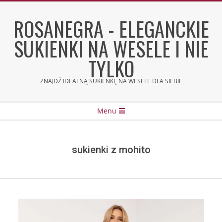
Skip
to
ROSANEGRA - ELEGANCKIE
content
SUKIENKI NA WESELE I NIE
TYLKO
ZNAJDŹ IDEALNĄ SUKIENKĘ NA WESELE DLA SIEBIE
Secondary
Menu
Navigation
Menu
sukienki z mohito