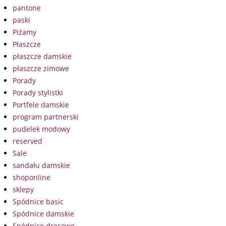
pantone
paski
Piżamy
Płaszcze
płaszcze damskie
płaszcze zimowe
Porady
Porady stylistki
Portfele damskie
program partnerski
pudelek modowy
reserved
Sale
sandału damskie
shoponline
sklepy
Spódnice basic
Spódnice damskie
Spódnice dresowe