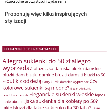
różnorodne uroczystości i wydarzenia.
Proponuję więc kilka inspirujących
stylizacji
…
ELEGANCKIE SUKIENKI NA WESELE
Allegro sukienki do 50 zł
allegro
wyprzedaż
bluzeczka damska
bluzka damskie
bluzki damkie
bluzki dam
bluzki damski
bluzki to 50
butik z odzieżą
Czy
zł
Carry kurtki damskie wyprzedaż
kolorowe sukienki są modne?
Eleganckie kurtki
Eleganckie sukienki włoskie
fajne i
przejściowe damskie
Jaka sukienka dla kobiety po 50?
tanie ubrania
Jakie sukienki dla 30 latki?
jakie bluzki dla
jakie