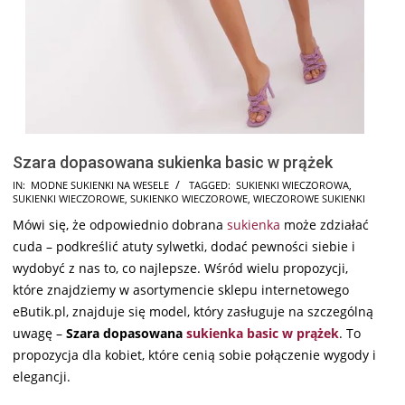
Szara dopasowana sukienka basic w prążek
2024-
IN:
MODNE SUKIENKI NA WESELE
TAGGED:
SUKIENKI WIECZOROWA
,
SUKIENKI WIECZOROWE
,
SUKIENKO WIECZOROWE
,
WIECZOROWE SUKIENKI
08-
Mówi się, że odpowiednio dobrana
sukienka
może zdziałać
17
cuda – podkreślić atuty sylwetki, dodać pewności siebie i
wydobyć z nas to, co najlepsze. Wśród wielu propozycji,
które znajdziemy w asortymencie sklepu internetowego
eButik.pl, znajduje się model, który zasługuje na szczególną
uwagę –
Szara dopasowana
sukienka basic w prążek
. To
propozycja dla kobiet, które cenią sobie połączenie wygody i
elegancji.