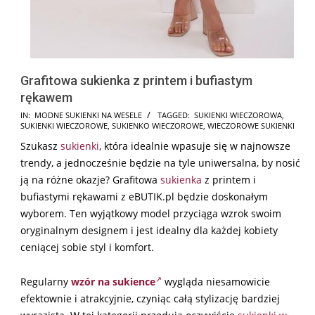
Grafitowa sukienka z printem i bufiastym
rękawem
2025-
IN:
MODNE SUKIENKI NA WESELE
TAGGED:
SUKIENKI WIECZOROWA
,
SUKIENKI WIECZOROWE
,
SUKIENKO WIECZOROWE
,
WIECZOROWE SUKIENKI
10-
Szukasz
sukienki
, która idealnie wpasuje się w najnowsze
13
trendy, a jednocześnie będzie na tyle uniwersalna, by nosić
ją na różne okazje? Grafitowa
sukienka
z printem i
bufiastymi rękawami z eBUTIK.pl będzie doskonałym
wyborem. Ten wyjątkowy model przyciąga wzrok swoim
oryginalnym designem i jest idealny dla każdej kobiety
ceniącej sobie styl i komfort.
Regularny
wzór na sukience
wygląda niesamowicie
efektownie i atrakcyjnie, czyniąc całą stylizację bardziej