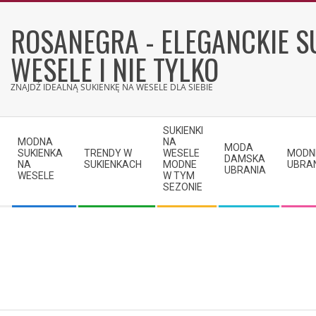
Skip
to
ROSANEGRA - ELEGANCKIE S
content
WESELE I NIE TYLKO
ZNAJDŹ IDEALNĄ SUKIENKĘ NA WESELE DLA SIEBIE
Secondary
SUKIENKI
Navigation
MODNA
NA
MODA
SUKIENKA
TRENDY W
WESELE
MODN
Menu
DAMSKA
NA
SUKIENKACH
MODNE
UBRA
UBRANIA
WESELE
W TYM
SEZONIE