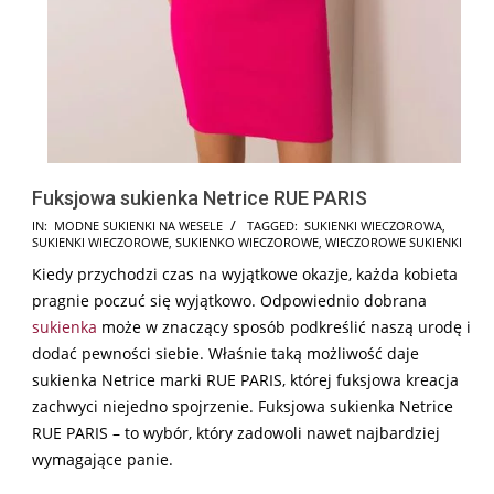
Fuksjowa sukienka Netrice RUE PARIS
2024-
IN:
MODNE SUKIENKI NA WESELE
TAGGED:
SUKIENKI WIECZOROWA
,
SUKIENKI WIECZOROWE
,
SUKIENKO WIECZOROWE
,
WIECZOROWE SUKIENKI
08-
Kiedy przychodzi czas na wyjątkowe okazje, każda kobieta
23
pragnie poczuć się wyjątkowo. Odpowiednio dobrana
sukienka
może w znaczący sposób podkreślić naszą urodę i
dodać pewności siebie. Właśnie taką możliwość daje
sukienka Netrice marki RUE PARIS, której fuksjowa kreacja
zachwyci niejedno spojrzenie. Fuksjowa sukienka Netrice
RUE PARIS – to wybór, który zadowoli nawet najbardziej
wymagające panie.