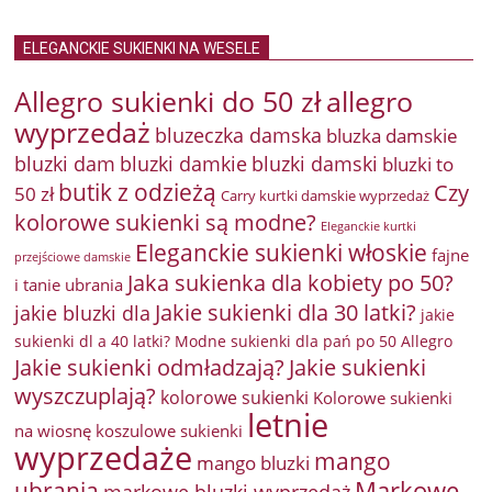
ELEGANCKIE SUKIENKI NA WESELE
Allegro sukienki do 50 zł
allegro
wyprzedaż
bluzeczka damska
bluzka damskie
bluzki damkie
bluzki dam
bluzki damski
bluzki to
butik z odzieżą
Czy
50 zł
Carry kurtki damskie wyprzedaż
kolorowe sukienki są modne?
Eleganckie kurtki
Eleganckie sukienki włoskie
fajne
przejściowe damskie
Jaka sukienka dla kobiety po 50?
i tanie ubrania
Jakie sukienki dla 30 latki?
jakie bluzki dla
jakie
sukienki dl a 40 latki? Modne sukienki dla pań po 50 Allegro
Jakie sukienki odmładzają?
Jakie sukienki
wyszczuplają?
kolorowe sukienki
Kolorowe sukienki
letnie
na wiosnę
koszulowe sukienki
wyprzedaże
mango
mango bluzki
Markowe
ubrania