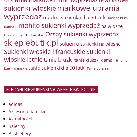
markowe bluzki wyprzedaż
markowe ubrania
sukienki włoskie
wyprzedaż
modna sukienka dla 50 latki
modne kurtki
mohito sukienki wyprzedaż
na wiosnę
damskie
Orsay sukienki wyprzedaż
Nowości kurtki damskie
sklep ebutik.pl
sukienki
sukienki na wiosnę
Sukienki włoskie i francuskie
Sukienki
włoskie letnie
tanie bluzki
tanie ciuszki damskie
tanie
tanie sukienki dla 50 latki
kurtki damskie
Tanie ubrania
ELEGANCKIE SUKIENKI NA WESELE KATEGORIE
adidas
Akcesoria damskie
Aktualności
Baleriny
Bestsellery