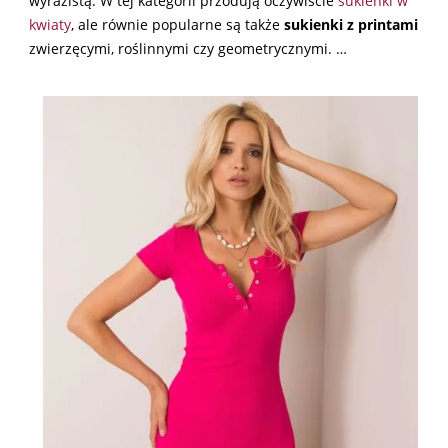
wyrazistą. W tej kategorii przodują oczywiście
sukienki w
kwiaty
, ale równie popularne są także
sukienki z printami
zwierzęcymi, roślinnymi czy geometrycznymi. …