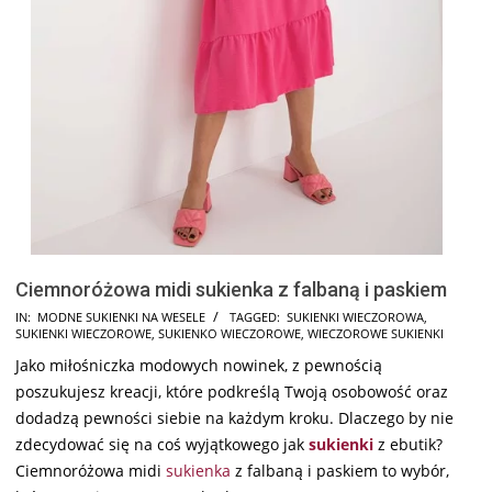
Ciemnoróżowa midi sukienka z falbaną i paskiem
2024-
IN:
MODNE SUKIENKI NA WESELE
TAGGED:
SUKIENKI WIECZOROWA
,
SUKIENKI WIECZOROWE
,
SUKIENKO WIECZOROWE
,
WIECZOROWE SUKIENKI
08-
Jako miłośniczka modowych nowinek, z pewnością
15
poszukujesz kreacji, które podkreślą Twoją osobowość oraz
dodadzą pewności siebie na każdym kroku. Dlaczego by nie
zdecydować się na coś wyjątkowego jak
sukienki
z ebutik?
Ciemnoróżowa midi
sukienka
z falbaną i paskiem to wybór,