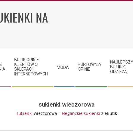
UKIENKI NA
BUTIK OPINIE
NAJLEPSZ
E
KLIENTÓW O
HURTOWNIA
BUTIK Z
MODA
NIA
SKLEPACH
OPINIE
ODZIEŻĄ
INTERNETOWYCH
sukienki wieczorowa
sukienki
wieczorowa –
eleganckie sukienki
z eButik