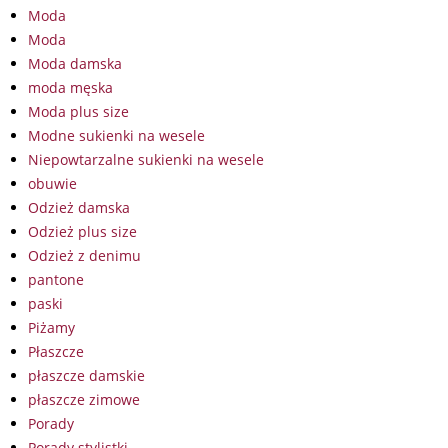
Moda
Moda
Moda damska
moda męska
Moda plus size
Modne sukienki na wesele
Niepowtarzalne sukienki na wesele
obuwie
Odzież damska
Odzież plus size
Odzież z denimu
pantone
paski
Piżamy
Płaszcze
płaszcze damskie
płaszcze zimowe
Porady
Porady stylistki