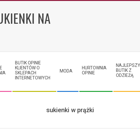
UKIENKI NA
BUTIK OPINIE
NAJLEPSZ
E
KLIENTÓW O
HURTOWNIA
BUTIK Z
MODA
NIA
SKLEPACH
OPINIE
ODZIEŻĄ
INTERNETOWYCH
sukienki w prążki