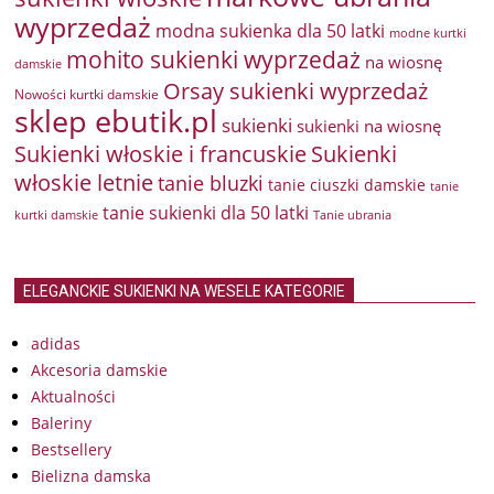
wyprzedaż
modna sukienka dla 50 latki
modne kurtki
mohito sukienki wyprzedaż
na wiosnę
damskie
Orsay sukienki wyprzedaż
Nowości kurtki damskie
sklep ebutik.pl
sukienki
sukienki na wiosnę
Sukienki włoskie i francuskie
Sukienki
włoskie letnie
tanie bluzki
tanie ciuszki damskie
tanie
tanie sukienki dla 50 latki
kurtki damskie
Tanie ubrania
ELEGANCKIE SUKIENKI NA WESELE KATEGORIE
adidas
Akcesoria damskie
Aktualności
Baleriny
Bestsellery
Bielizna damska