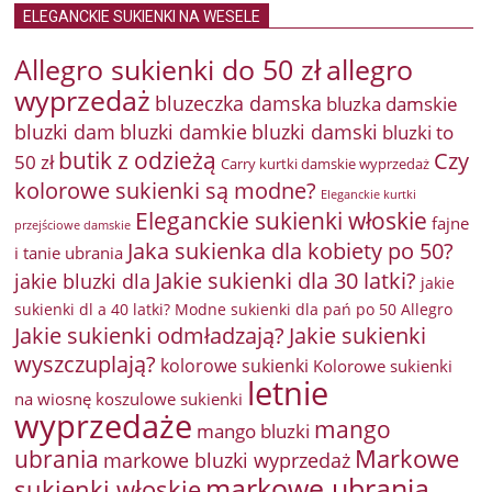
ELEGANCKIE SUKIENKI NA WESELE
Allegro sukienki do 50 zł
allegro
wyprzedaż
bluzeczka damska
bluzka damskie
bluzki damkie
bluzki dam
bluzki damski
bluzki to
butik z odzieżą
Czy
50 zł
Carry kurtki damskie wyprzedaż
kolorowe sukienki są modne?
Eleganckie kurtki
Eleganckie sukienki włoskie
fajne
przejściowe damskie
Jaka sukienka dla kobiety po 50?
i tanie ubrania
Jakie sukienki dla 30 latki?
jakie bluzki dla
jakie
sukienki dl a 40 latki? Modne sukienki dla pań po 50 Allegro
Jakie sukienki odmładzają?
Jakie sukienki
wyszczuplają?
kolorowe sukienki
Kolorowe sukienki
letnie
na wiosnę
koszulowe sukienki
wyprzedaże
mango
mango bluzki
Markowe
ubrania
markowe bluzki wyprzedaż
markowe ubrania
sukienki włoskie