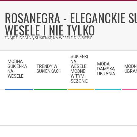
Skip
to
ROSANEGRA - ELEGANCKIE S
content
WESELE I NIE TYLKO
ZNAJDŹ IDEALNĄ SUKIENKĘ NA WESELE DLA SIEBIE
Secondary
SUKIENKI
Navigation
MODNA
NA
MODA
SUKIENKA
TRENDY W
WESELE
MODN
Menu
DAMSKA
NA
SUKIENKACH
MODNE
UBRA
UBRANIA
WESELE
W TYM
SEZONIE