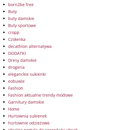
born2be free
Buty
buty damskie
Buty sportowe
cropp
Czółenka
decathlon alternatywa
DODATKI
Dresy damskie
drogeria
eleganckie sukienki
eobuwie
Fashion
Fashion aktualne trendy modowe
Garnitury damskie
Home
Hurtownia sukienek
hurtownie odzieżowe
idealne portale do sprzedaży ubrań