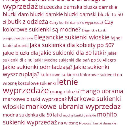
wyprzedaż
bluzeczka damska
bluzka damskie
bluzki damkie
bluzki dam
bluzki damski
bluzki to 50
butik z odzieżą
Czy
zł
Carry kurtki damskie wyprzedaż
kolorowe sukienki są modne?
Eleganckie kurtki
Eleganckie sukienki włoskie
fajne i
przejściowe damskie
Jaka sukienka dla kobiety po 50?
tanie ubrania
Jakie sukienki dla 30 latki?
jakie bluzki dla
jakie
sukienki dl a 40 latki? Modne sukienki dla pań po 50 Allegro
Jakie sukienki odmładzają?
Jakie sukienki
wyszczuplają?
kolorowe sukienki
Kolorowe sukienki na
letnie
wiosnę
koszulowe sukienki
wyprzedaże
mango ubrania
mango bluzki
Markowe sukienki
markowe bluzki wyprzedaż
markowe ubrania wyprzedaż
włoskie
mohito
modna sukienka dla 50 latki
modne kurtki damskie
sukienki wyprzedaż
na wiosnę
Nowości kurtki damskie