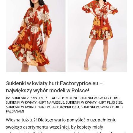
Sukienki w kwiaty hurt Factoryprice.eu –
największy wybór modeli w Polsce!
2025-
IN:
SUKIENKI Z PRINTEM
TAGGED:
MODNE SUKIENKI W KWIATY HURT
,
SUKIENKI W KWIATY HURT NA WESELE
,
SUKIENKI W KWIATY HURT PLUS SIZE
,
08-
SUKIENKI W KWIATY HURT W FACTORYPRICE.EU
,
SUKIENKI W KWIATY HURT Z
22
FALBANAMI
Wiosna tuż-tuż! Dlatego warto pomyśleć o uzupełnieniu
swojego asortymentu wcześniej, by kobiety miały