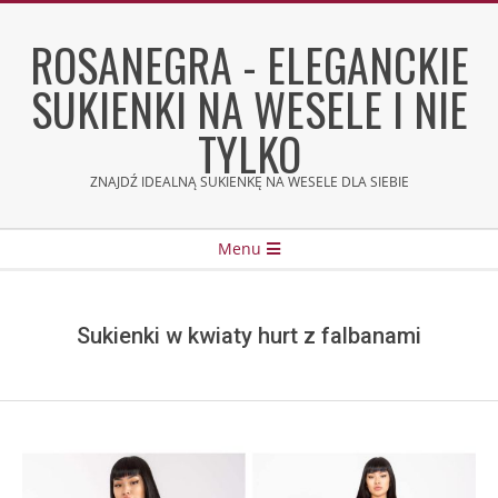
Skip
to
ROSANEGRA - ELEGANCKIE
content
SUKIENKI NA WESELE I NIE
TYLKO
ZNAJDŹ IDEALNĄ SUKIENKĘ NA WESELE DLA SIEBIE
Secondary
Menu
Navigation
Menu
Sukienki w kwiaty hurt z falbanami