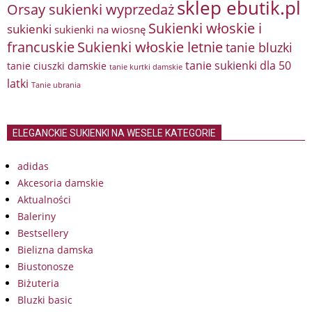
sklep ebutik.pl
Orsay sukienki wyprzedaż
Sukienki włoskie i
sukienki
sukienki na wiosnę
francuskie
Sukienki włoskie letnie
tanie bluzki
tanie sukienki dla 50
tanie ciuszki damskie
tanie kurtki damskie
latki
Tanie ubrania
ELEGANCKIE SUKIENKI NA WESELE KATEGORIE
adidas
Akcesoria damskie
Aktualności
Baleriny
Bestsellery
Bielizna damska
Biustonosze
Biżuteria
Bluzki basic