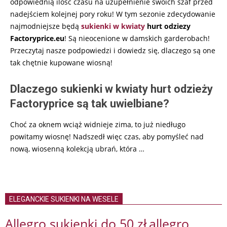
odpowiednią ilość czasu na uzupełnienie swoich szaf przed
nadejściem kolejnej pory roku! W tym sezonie zdecydowanie
najmodniejsze będą
sukienki w kwiaty
hurt odziezy
Factoryprice.eu
! Są nieocenione w damskich garderobach!
Przeczytaj nasze podpowiedzi i dowiedz się, dlaczego są one
tak chętnie kupowane wiosną!
Dlaczego sukienki w kwiaty hurt odzieży
Factoryprice są tak uwielbiane?
Choć za oknem wciąż widnieje zima, to już niedługo
powitamy wiosnę! Nadszedł więc czas, aby pomyśleć nad
nową, wiosenną kolekcją ubrań, która
…
ELEGANCKIE SUKIENKI NA WESELE
Allegro sukienki do 50 zł
allegro