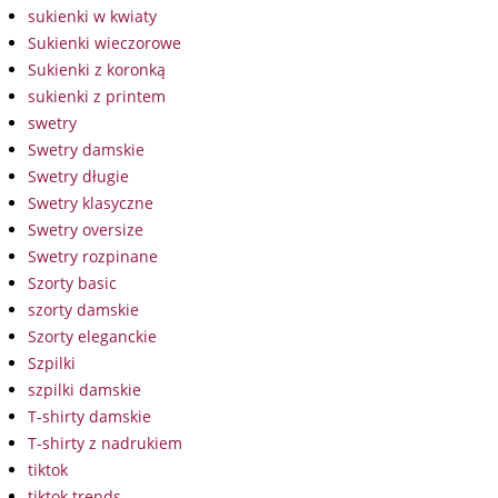
sukienki w kwiaty
Sukienki wieczorowe
Sukienki z koronką
sukienki z printem
swetry
Swetry damskie
Swetry długie
Swetry klasyczne
Swetry oversize
Swetry rozpinane
Szorty basic
szorty damskie
Szorty eleganckie
Szpilki
szpilki damskie
T-shirty damskie
T-shirty z nadrukiem
tiktok
tiktok trends