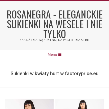
Skip
to
ROSANEGRA - ELEGANCKIE
content
SUKIENKI NA WESELE I NIE
TYLKO
ZNAJDŹ IDEALNĄ SUKIENKĘ NA WESELE DLA SIEBIE
Secondary
Menu
Navigation
Menu
Sukienki w kwiaty hurt w factoryprice.eu