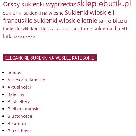
sklep ebutik.pl
Orsay sukienki wyprzedaż
Sukienki włoskie i
sukienki
sukienki na wiosnę
francuskie
Sukienki włoskie letnie
tanie bluzki
tanie sukienki dla 50
tanie ciuszki damskie
tanie kurtki damskie
latki
Tanie ubrania
ELEGANCKIE SUKIENKI NA WESELE KATEGORIE
adidas
Akcesoria damskie
Aktualności
Baleriny
Bestsellery
Bielizna damska
Biustonosze
Biżuteria
Bluzki basic