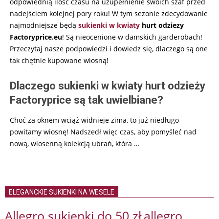
odpowiednią ilość czasu na uzupełnienie swoich szaf przed
nadejściem kolejnej pory roku! W tym sezonie zdecydowanie
najmodniejsze będą
sukienki w kwiaty
hurt odziezy
Factoryprice.eu
! Są nieocenione w damskich garderobach!
Przeczytaj nasze podpowiedzi i dowiedz się, dlaczego są one
tak chętnie kupowane wiosną!
Dlaczego sukienki w kwiaty hurt odzieży
Factoryprice są tak uwielbiane?
Choć za oknem wciąż widnieje zima, to już niedługo
powitamy wiosnę! Nadszedł więc czas, aby pomyśleć nad
nową, wiosenną kolekcją ubrań, która
…
ELEGANCKIE SUKIENKI NA WESELE
Allegro sukienki do 50 zł
allegro