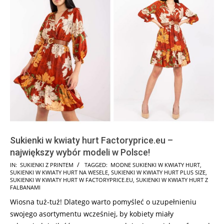
Sukienki w kwiaty hurt Factoryprice.eu –
największy wybór modeli w Polsce!
2025-
IN:
SUKIENKI Z PRINTEM
TAGGED:
MODNE SUKIENKI W KWIATY HURT
,
SUKIENKI W KWIATY HURT NA WESELE
,
SUKIENKI W KWIATY HURT PLUS SIZE
,
08-
SUKIENKI W KWIATY HURT W FACTORYPRICE.EU
,
SUKIENKI W KWIATY HURT Z
22
FALBANAMI
Wiosna tuż-tuż! Dlatego warto pomyśleć o uzupełnieniu
swojego asortymentu wcześniej, by kobiety miały