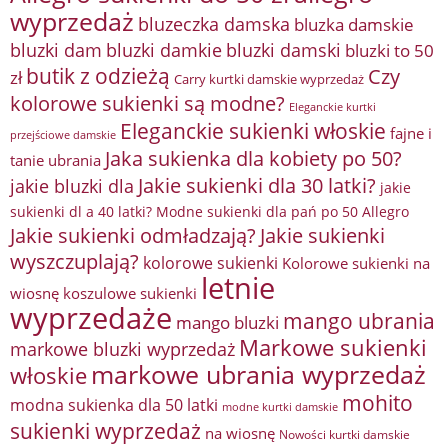
wyprzedaż
bluzeczka damska
bluzka damskie
bluzki damkie
bluzki dam
bluzki damski
bluzki to 50
butik z odzieżą
Czy
zł
Carry kurtki damskie wyprzedaż
kolorowe sukienki są modne?
Eleganckie kurtki
Eleganckie sukienki włoskie
fajne i
przejściowe damskie
Jaka sukienka dla kobiety po 50?
tanie ubrania
Jakie sukienki dla 30 latki?
jakie bluzki dla
jakie
sukienki dl a 40 latki? Modne sukienki dla pań po 50 Allegro
Jakie sukienki odmładzają?
Jakie sukienki
wyszczuplają?
kolorowe sukienki
Kolorowe sukienki na
letnie
wiosnę
koszulowe sukienki
wyprzedaże
mango ubrania
mango bluzki
Markowe sukienki
markowe bluzki wyprzedaż
markowe ubrania wyprzedaż
włoskie
mohito
modna sukienka dla 50 latki
modne kurtki damskie
sukienki wyprzedaż
na wiosnę
Nowości kurtki damskie