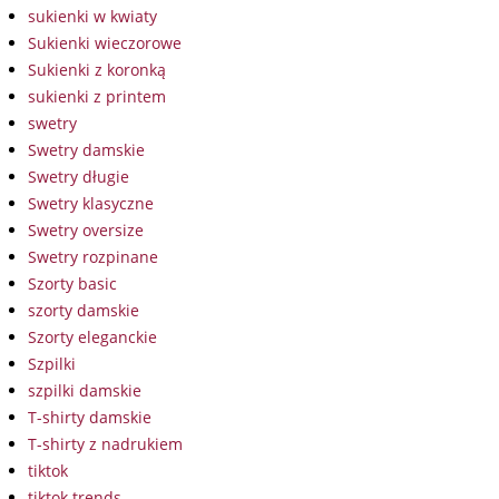
sukienki w kwiaty
Sukienki wieczorowe
Sukienki z koronką
sukienki z printem
swetry
Swetry damskie
Swetry długie
Swetry klasyczne
Swetry oversize
Swetry rozpinane
Szorty basic
szorty damskie
Szorty eleganckie
Szpilki
szpilki damskie
T-shirty damskie
T-shirty z nadrukiem
tiktok
tiktok trends