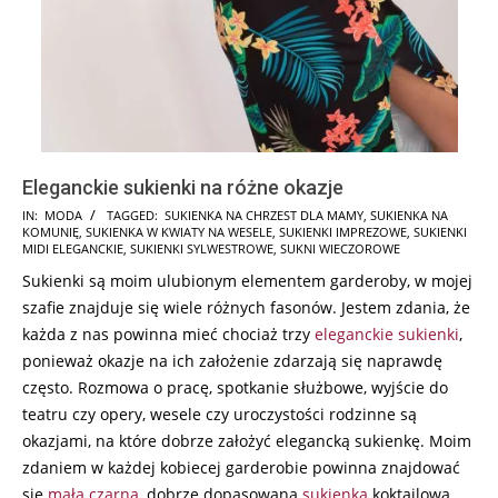
Eleganckie sukienki na różne okazje
2024-
IN:
MODA
TAGGED:
SUKIENKA NA CHRZEST DLA MAMY
,
SUKIENKA NA
KOMUNIĘ
,
SUKIENKA W KWIATY NA WESELE
,
SUKIENKI IMPREZOWE
,
SUKIENKI
09-
MIDI ELEGANCKIE
,
SUKIENKI SYLWESTROWE
,
SUKNI WIECZOROWE
24
Sukienki są moim ulubionym elementem garderoby, w mojej
szafie znajduje się wiele różnych fasonów. Jestem zdania, że
każda z nas powinna mieć chociaż trzy
eleganckie sukienki
,
ponieważ okazje na ich założenie zdarzają się naprawdę
często. Rozmowa o pracę, spotkanie służbowe, wyjście do
teatru czy opery, wesele czy uroczystości rodzinne są
okazjami, na które dobrze założyć elegancką sukienkę. Moim
zdaniem w każdej kobiecej garderobie powinna znajdować
się
mała czarna
, dobrze dopasowana
sukienka
koktajlowa