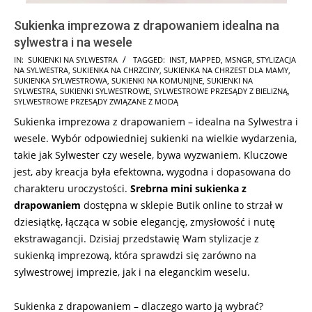
Sukienka imprezowa z drapowaniem idealna na
sylwestra i na wesele
2024-
IN:
SUKIENKI NA SYLWESTRA
TAGGED:
INST
,
MAPPED
,
MSNGR
,
STYLIZACJA
NA SYLWESTRA
,
SUKIENKA NA CHRZCINY
,
SUKIENKA NA CHRZEST DLA MAMY
,
10-
SUKIENKA SYLWESTROWA
,
SUKIENKI NA KOMUNIJNE
,
SUKIENKI NA
28
SYLWESTRA
,
SUKIENKI SYLWESTROWE
,
SYLWESTROWE PRZESĄDY Z BIELIZNĄ
,
SYLWESTROWE PRZESĄDY ZWIĄZANE Z MODĄ
Sukienka imprezowa z drapowaniem – idealna na Sylwestra i
wesele. Wybór odpowiedniej sukienki na wielkie wydarzenia,
takie jak Sylwester czy wesele, bywa wyzwaniem. Kluczowe
jest, aby kreacja była efektowna, wygodna i dopasowana do
charakteru uroczystości.
Srebrna mini sukienka z
drapowaniem
dostępna w sklepie Butik online to strzał w
dziesiątkę, łącząca w sobie elegancję, zmysłowość i nutę
ekstrawagancji. Dzisiaj przedstawię Wam stylizacje z
sukienką imprezową, która sprawdzi się zarówno na
sylwestrowej imprezie, jak i na eleganckim weselu.
Sukienka z drapowaniem – dlaczego warto ją wybrać?