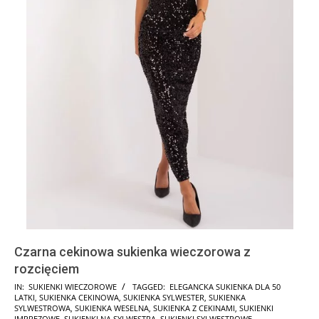
Czarna cekinowa sukienka wieczorowa z
rozcięciem
2024-
IN:
SUKIENKI WIECZOROWE
TAGGED:
ELEGANCKA SUKIENKA DLA 50
LATKI
,
SUKIENKA CEKINOWA
,
SUKIENKA SYLWESTER
,
SUKIENKA
09-
SYLWESTROWA
,
SUKIENKA WESELNA
,
SUKIENKA Z CEKINAMI
,
SUKIENKI
IMPREZOWE
,
SUKIENKI NA SYLWESTRA
,
SUKIENKI SYLWESTROWE