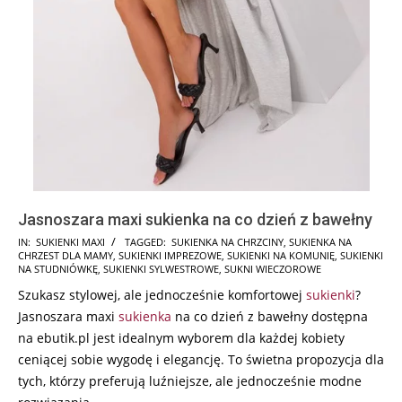
Jasnoszara maxi sukienka na co dzień z bawełny
2024-
IN:
SUKIENKI MAXI
TAGGED:
SUKIENKA NA CHRZCINY
,
SUKIENKA NA
CHRZEST DLA MAMY
,
SUKIENKI IMPREZOWE
,
SUKIENKI NA KOMUNIĘ
,
SUKIENKI
09-
NA STUDNIÓWKĘ
,
SUKIENKI SYLWESTROWE
,
SUKNI WIECZOROWE
24
Szukasz stylowej, ale jednocześnie komfortowej
sukienki
?
Jasnoszara maxi
sukienka
na co dzień z bawełny dostępna
na ebutik.pl jest idealnym wyborem dla każdej kobiety
ceniącej sobie wygodę i elegancję. To świetna propozycja dla
tych, którzy preferują luźniejsze, ale jednocześnie modne