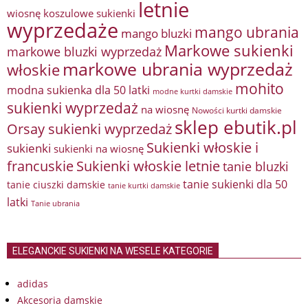
letnie
wiosnę
koszulowe sukienki
wyprzedaże
mango ubrania
mango bluzki
Markowe sukienki
markowe bluzki wyprzedaż
markowe ubrania wyprzedaż
włoskie
mohito
modna sukienka dla 50 latki
modne kurtki damskie
sukienki wyprzedaż
na wiosnę
Nowości kurtki damskie
sklep ebutik.pl
Orsay sukienki wyprzedaż
Sukienki włoskie i
sukienki
sukienki na wiosnę
francuskie
Sukienki włoskie letnie
tanie bluzki
tanie sukienki dla 50
tanie ciuszki damskie
tanie kurtki damskie
latki
Tanie ubrania
ELEGANCKIE SUKIENKI NA WESELE KATEGORIE
adidas
Akcesoria damskie