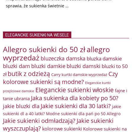
sprawia, że sukienka świetnie …
ELEGANCKIE SUKIENKI NA WESELE
Allegro sukienki do 50 zł
allegro
wyprzedaż
bluzeczka damska
bluzka damskie
bluzki damkie
bluzki dam
bluzki damski
bluzki to 50
butik z odzieżą
Czy
zł
Carry kurtki damskie wyprzedaż
kolorowe sukienki są modne?
Eleganckie kurtki
Eleganckie sukienki włoskie
fajne i
przejściowe damskie
Jaka sukienka dla kobiety po 50?
tanie ubrania
Jakie sukienki dla 30 latki?
jakie bluzki dla
jakie
sukienki dl a 40 latki? Modne sukienki dla pań po 50 Allegro
Jakie sukienki odmładzają?
Jakie sukienki
wyszczuplają?
kolorowe sukienki
Kolorowe sukienki na