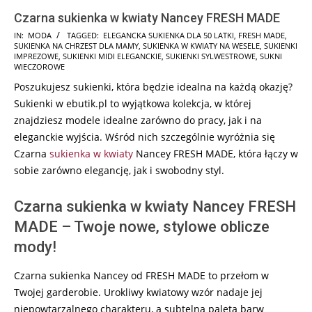
Czarna sukienka w kwiaty Nancey FRESH MADE
2024-
IN:
MODA
TAGGED:
ELEGANCKA SUKIENKA DLA 50 LATKI
,
FRESH MADE
,
SUKIENKA NA CHRZEST DLA MAMY
,
SUKIENKA W KWIATY NA WESELE
,
SUKIENKI
09-
IMPREZOWE
,
SUKIENKI MIDI ELEGANCKIE
,
SUKIENKI SYLWESTROWE
,
SUKNI
18
WIECZOROWE
Poszukujesz sukienki, która będzie idealna na każdą okazję?
Sukienki w ebutik.pl to wyjątkowa kolekcja, w której
znajdziesz modele idealne zarówno do pracy, jak i na
eleganckie wyjścia. Wśród nich szczególnie wyróżnia się
Czarna
sukienka w kwiaty
Nancey FRESH MADE, która łączy w
sobie zarówno elegancję, jak i swobodny styl.
Czarna sukienka w kwiaty Nancey FRESH
MADE – Twoje nowe, stylowe oblicze
mody!
Czarna sukienka Nancey od FRESH MADE to przełom w
Twojej garderobie. Urokliwy kwiatowy wzór nadaje jej
niepowtarzalnego charakteru, a subtelna paleta barw