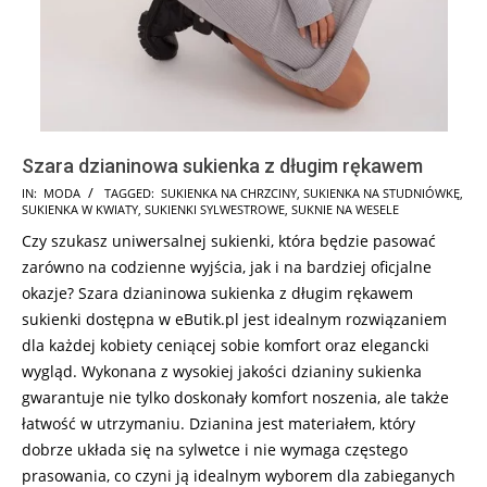
Szara dzianinowa sukienka z długim rękawem
2024-
IN:
MODA
TAGGED:
SUKIENKA NA CHRZCINY
,
SUKIENKA NA STUDNIÓWKĘ
,
SUKIENKA W KWIATY
,
SUKIENKI SYLWESTROWE
,
SUKNIE NA WESELE
09-
Czy szukasz uniwersalnej sukienki, która będzie pasować
24
zarówno na codzienne wyjścia, jak i na bardziej oficjalne
okazje? Szara dzianinowa sukienka z długim rękawem
sukienki dostępna w eButik.pl jest idealnym rozwiązaniem
dla każdej kobiety ceniącej sobie komfort oraz elegancki
wygląd. Wykonana z wysokiej jakości dzianiny sukienka
gwarantuje nie tylko doskonały komfort noszenia, ale także
łatwość w utrzymaniu. Dzianina jest materiałem, który
dobrze układa się na sylwetce i nie wymaga częstego
prasowania, co czyni ją idealnym wyborem dla zabieganych