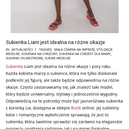
Sukienka Liam jest idealna na różne okazje
2024-
IN:
AKTUALNOŚCI
TAGGED:
MAŁA CZARNA NA IMPREZĘ
,
STYLIZACJE
WESELNE
,
SUKIENKA NA CHRZCINY
,
SUKIENKA NA CHRZEST DLA MAMY
,
10-
SUKIENKI SYLWESTROWE
,
SUKNIE WESELNE
17
Sukienka
Liam jest idealna na różne okazje i pory roku.
Każda kobieta marzy o sukience, która nie tylko doskonale
podkreśli jej figurę, ale także będzie odpowiednia na różne
okazje. Często zastanawiamy się, jak znaleźć taki model,
który będzie uniwersalny, stylowy i jednocześnie wygodny.
Odpowiedzią na te potrzeby może być jasnoróżowa sukienka
z koronką Lia, dostępna w sklepie
Butik
online. Jej subtelny
kolor i romantyczne wykończenie sprawiają, że jest to
sukienka, która świetnie sprawdzi się zarówno na eleganckie
przyjęcia, spotkania rodzinne, jak i na mniej formalne