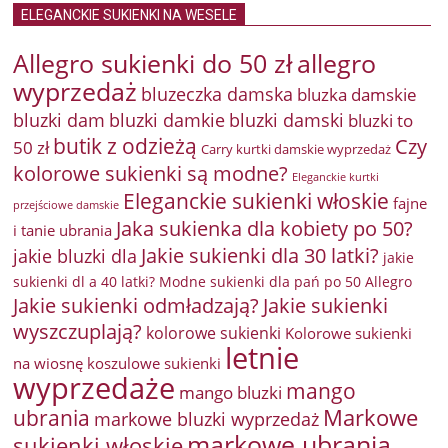
ELEGANCKIE SUKIENKI NA WESELE
Allegro sukienki do 50 zł
allegro
wyprzedaż
bluzeczka damska
bluzka damskie
bluzki damkie
bluzki dam
bluzki damski
bluzki to
butik z odzieżą
Czy
50 zł
Carry kurtki damskie wyprzedaż
kolorowe sukienki są modne?
Eleganckie kurtki
Eleganckie sukienki włoskie
fajne
przejściowe damskie
Jaka sukienka dla kobiety po 50?
i tanie ubrania
Jakie sukienki dla 30 latki?
jakie bluzki dla
jakie
sukienki dl a 40 latki? Modne sukienki dla pań po 50 Allegro
Jakie sukienki odmładzają?
Jakie sukienki
wyszczuplają?
kolorowe sukienki
Kolorowe sukienki
letnie
na wiosnę
koszulowe sukienki
wyprzedaże
mango
mango bluzki
Markowe
ubrania
markowe bluzki wyprzedaż
markowe ubrania
sukienki włoskie