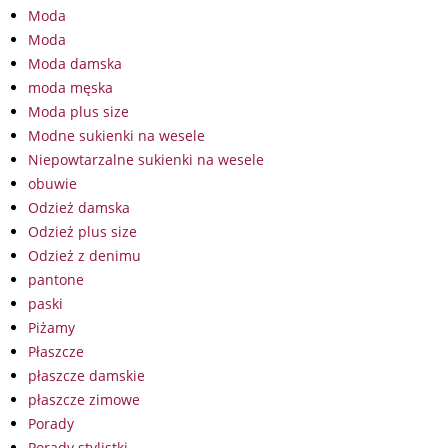
Moda
Moda
Moda damska
moda męska
Moda plus size
Modne sukienki na wesele
Niepowtarzalne sukienki na wesele
obuwie
Odzież damska
Odzież plus size
Odzież z denimu
pantone
paski
Piżamy
Płaszcze
płaszcze damskie
płaszcze zimowe
Porady
Porady stylistki