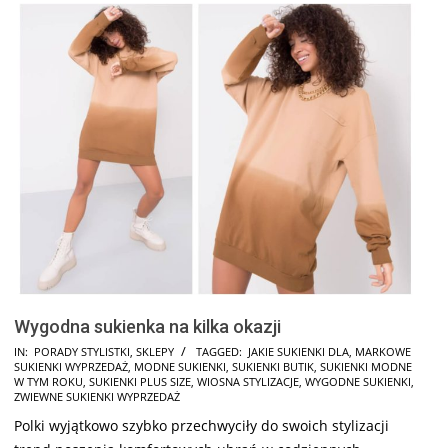
Wygodna sukienka na kilka okazji
2025-
IN:
PORADY STYLISTKI
,
SKLEPY
TAGGED:
JAKIE SUKIENKI DLA
,
MARKOWE
SUKIENKI WYPRZEDAŻ
,
MODNE SUKIENKI
,
SUKIENKI BUTIK
,
SUKIENKI MODNE
03-
W TYM ROKU
,
SUKIENKI PLUS SIZE
,
WIOSNA STYLIZACJE
,
WYGODNE SUKIENKI
,
04
ZWIEWNE SUKIENKI WYPRZEDAŻ
Polki wyjątkowo szybko przechwyciły do swoich stylizacji