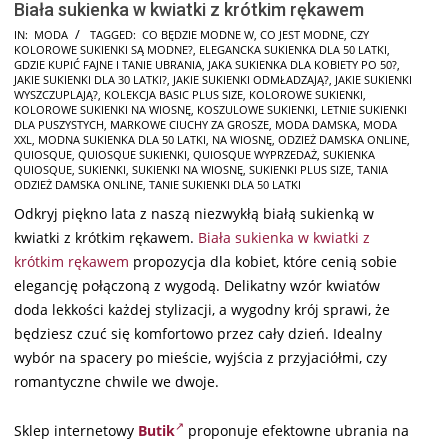
Biała sukienka w kwiatki z krótkim rękawem
2024-
IN:
MODA
TAGGED:
CO BĘDZIE MODNE W
,
CO JEST MODNE
,
CZY
KOLOROWE SUKIENKI SĄ MODNE?
,
ELEGANCKA SUKIENKA DLA 50 LATKI
,
08-
GDZIE KUPIĆ FAJNE I TANIE UBRANIA
,
JAKA SUKIENKA DLA KOBIETY PO 50?
,
08
JAKIE SUKIENKI DLA 30 LATKI?
,
JAKIE SUKIENKI ODMŁADZAJĄ?
,
JAKIE SUKIENKI
WYSZCZUPLAJĄ?
,
KOLEKCJA BASIC PLUS SIZE
,
KOLOROWE SUKIENKI
,
KOLOROWE SUKIENKI NA WIOSNĘ
,
KOSZULOWE SUKIENKI
,
LETNIE SUKIENKI
DLA PUSZYSTYCH
,
MARKOWE CIUCHY ZA GROSZE
,
MODA DAMSKA
,
MODA
XXL
,
MODNA SUKIENKA DLA 50 LATKI
,
NA WIOSNĘ
,
ODZIEŻ DAMSKA ONLINE
,
QUIOSQUE
,
QUIOSQUE SUKIENKI
,
QUIOSQUE WYPRZEDAŻ
,
SUKIENKA
QUIOSQUE
,
SUKIENKI
,
SUKIENKI NA WIOSNĘ
,
SUKIENKI PLUS SIZE
,
TANIA
ODZIEŻ DAMSKA ONLINE
,
TANIE SUKIENKI DLA 50 LATKI
Odkryj piękno lata z naszą niezwykłą białą sukienką w
kwiatki z krótkim rękawem.
Biała sukienka w kwiatki z
krótkim rękawem
propozycja dla kobiet, które cenią sobie
elegancję połączoną z wygodą. Delikatny wzór kwiatów
doda lekkości każdej stylizacji, a wygodny krój sprawi, że
będziesz czuć się komfortowo przez cały dzień. Idealny
wybór na spacery po mieście, wyjścia z przyjaciółmi, czy
romantyczne chwile we dwoje.
Sklep internetowy
Butik
proponuje efektowne ubrania
na