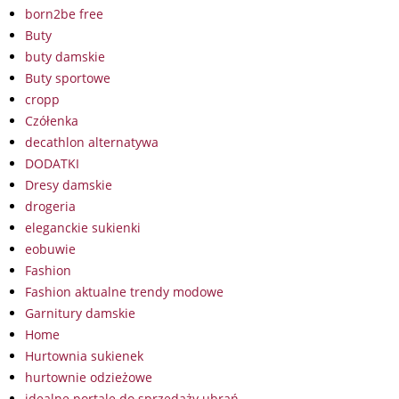
born2be free
Buty
buty damskie
Buty sportowe
cropp
Czółenka
decathlon alternatywa
DODATKI
Dresy damskie
drogeria
eleganckie sukienki
eobuwie
Fashion
Fashion aktualne trendy modowe
Garnitury damskie
Home
Hurtownia sukienek
hurtownie odzieżowe
idealne portale do sprzedaży ubrań