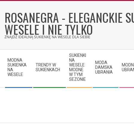
Skip
to
ROSANEGRA - ELEGANCKIE S
content
WESELE I NIE TYLKO
ZNAJDŹ IDEALNĄ SUKIENKĘ NA WESELE DLA SIEBIE
Secondary
SUKIENKI
Navigation
MODNA
NA
MODA
SUKIENKA
TRENDY W
WESELE
MODN
Menu
DAMSKA
NA
SUKIENKACH
MODNE
UBRA
UBRANIA
WESELE
W TYM
SEZONIE