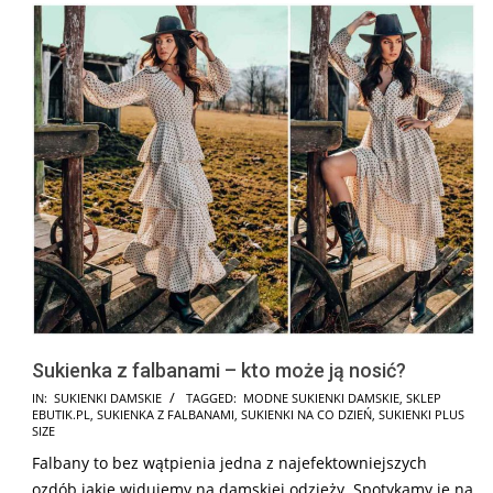
Sukienka z falbanami – kto może ją nosić?
2026-
IN:
SUKIENKI DAMSKIE
TAGGED:
MODNE SUKIENKI DAMSKIE
,
SKLEP
EBUTIK.PL
,
SUKIENKA Z FALBANAMI
,
SUKIENKI NA CO DZIEŃ
,
SUKIENKI PLUS
06-
SIZE
19
Falbany to bez wątpienia jedna z najefektowniejszych
ozdób jakie widujemy na damskiej odzieży. Spotykamy je na