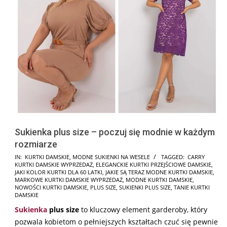
Sukienka plus size – poczuj się modnie w każdym
rozmiarze
2024-
IN:
KURTKI DAMSKIE
,
MODNE SUKIENKI NA WESELE
TAGGED:
CARRY
KURTKI DAMSKIE WYPRZEDAŻ
,
ELEGANCKIE KURTKI PRZEJŚCIOWE DAMSKIE
,
08-
JAKI KOLOR KURTKI DLA 60 LATKI
,
JAKIE SĄ TERAZ MODNE KURTKI DAMSKIE
,
09
MARKOWE KURTKI DAMSKIE WYPRZEDAŻ
,
MODNE KURTKI DAMSKIE
,
NOWOŚCI KURTKI DAMSKIE
,
PLUS SIZE
,
SUKIENKI PLUS SIZE
,
TANIE KURTKI
DAMSKIE
Sukienka
plus size
to kluczowy element garderoby, który
pozwala kobietom o pełniejszych kształtach czuć się pewnie