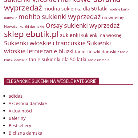
wyprzedaż
modna sukienka dla 50 latki
modne kurtki
mohito sukienki wyprzedaż
na wiosnę
damskie
Orsay sukienki wyprzedaż
Nowości kurtki damskie
sklep ebutik.pl
sukienki
sukienki na wiosnę
Sukienki włoskie i francuskie
Sukienki
włoskie letnie
tanie bluzki
tanie ciuszki damskie
tanie
tanie sukienki dla 50 latki
kurtki damskie
Tanie ubrania
ELEGANCKIE SUKIENKI NA WESELE KATEGORIE
adidas
Akcesoria damskie
Aktualności
Baleriny
Bestsellery
Bielizna damska