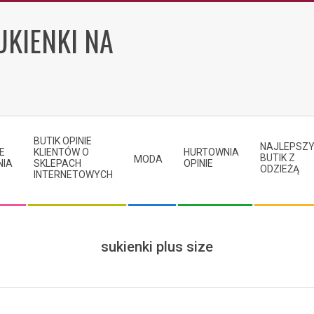
UKIENKI NA
BUTIK OPINIE
NAJLEPSZ
E
KLIENTÓW O
HURTOWNIA
BUTIK Z
MODA
NIA
SKLEPACH
OPINIE
ODZIEŻĄ
INTERNETOWYCH
sukienki plus size