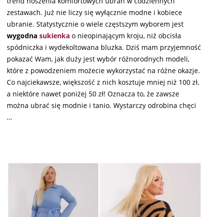
trend noszenia komfortowych ubrań w codziennych
zestawach. Już nie liczy się wyłącznie modne i kobiece
ubranie. Statystycznie o wiele częstszym wyborem jest
wygodna
sukienka
o nieopinającym kroju, niż obcisła
spódniczka i wydekoltowana bluzka. Dziś mam przyjemność
pokazać Wam, jak duży jest wybór różnorodnych modeli,
które z powodzeniem możecie wykorzystać na różne okazje.
Co najciekawsze, większość z nich kosztuje mniej niż 100 zł,
a niektóre nawet poniżej 50 zł! Oznacza to, że zawsze
można ubrać się modnie i tanio. Wystarczy odrobina chęci
…