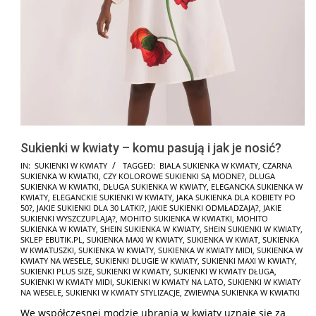
Sukienki w kwiaty – komu pasują i jak je nosić?
2025-
IN:
SUKIENKI W KWIATY
TAGGED:
BIALA SUKIENKA W KWIATY
,
CZARNA
SUKIENKA W KWIATKI
,
CZY KOLOROWE SUKIENKI SĄ MODNE?
,
DLUGA
01-
SUKIENKA W KWIATKI
,
DŁUGA SUKIENKA W KWIATY
,
ELEGANCKA SUKIENKA W
24
KWIATY
,
ELEGANCKIE SUKIENKI W KWIATY
,
JAKA SUKIENKA DLA KOBIETY PO
50?
,
JAKIE SUKIENKI DLA 30 LATKI?
,
JAKIE SUKIENKI ODMŁADZAJĄ?
,
JAKIE
SUKIENKI WYSZCZUPLAJĄ?
,
MOHITO SUKIENKA W KWIATKI
,
MOHITO
SUKIENKA W KWIATY
,
SHEIN SUKIENKA W KWIATY
,
SHEIN SUKIENKI W KWIATY
,
SKLEP EBUTIK.PL
,
SUKIENKA MAXI W KWIATY
,
SUKIENKA W KWIAT
,
SUKIENKA
W KWIATUSZKI
,
SUKIENKA W KWIATY
,
SUKIENKA W KWIATY MIDI
,
SUKIENKA W
KWIATY NA WESELE
,
SUKIENKI DLUGIE W KWIATY
,
SUKIENKI MAXI W KWIATY
,
SUKIENKI PLUS SIZE
,
SUKIENKI W KWIATY
,
SUKIENKI W KWIATY DŁUGA
,
SUKIENKI W KWIATY MIDI
,
SUKIENKI W KWIATY NA LATO
,
SUKIENKI W KWIATY
NA WESELE
,
SUKIENKI W KWIATY STYLIZACJE
,
ZWIEWNA SUKIENKA W KWIATKI
We współczesnej modzie ubrania w kwiaty uznaje się za