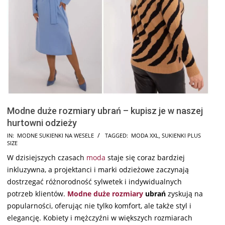
Modne duże rozmiary ubrań – kupisz je w naszej
hurtowni odzieży
2024-
IN:
MODNE SUKIENKI NA WESELE
TAGGED:
MODA XXL
,
SUKIENKI PLUS
SIZE
09-
W dzisiejszych czasach
moda
staje się coraz bardziej
28
inkluzywna, a projektanci i marki odzieżowe zaczynają
dostrzegać różnorodność sylwetek i indywidualnych
potrzeb klientów.
Modne duże rozmiary
ubrań
zyskują na
popularności, oferując nie tylko komfort, ale także styl i
elegancję. Kobiety i mężczyźni w większych rozmiarach