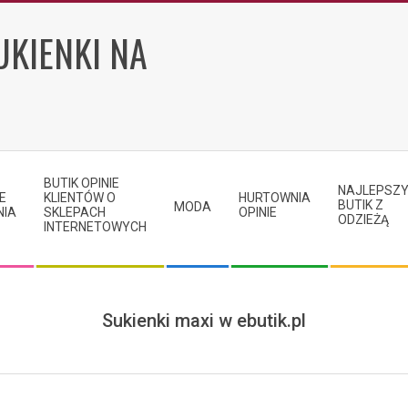
UKIENKI NA
BUTIK OPINIE
NAJLEPSZ
E
KLIENTÓW O
HURTOWNIA
BUTIK Z
MODA
NIA
SKLEPACH
OPINIE
ODZIEŻĄ
INTERNETOWYCH
Sukienki maxi w ebutik.pl