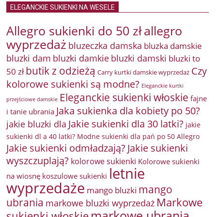
ELEGANCKIE SUKIENKI NA WESELE
Allegro sukienki do 50 zł
allegro
wyprzedaż
bluzeczka damska
bluzka damskie
bluzki damkie
bluzki dam
bluzki damski
bluzki to
butik z odzieżą
Czy
50 zł
Carry kurtki damskie wyprzedaż
kolorowe sukienki są modne?
Eleganckie kurtki
Eleganckie sukienki włoskie
fajne
przejściowe damskie
Jaka sukienka dla kobiety po 50?
i tanie ubrania
Jakie sukienki dla 30 latki?
jakie bluzki dla
jakie
sukienki dl a 40 latki? Modne sukienki dla pań po 50 Allegro
Jakie sukienki odmładzają?
Jakie sukienki
wyszczuplają?
kolorowe sukienki
Kolorowe sukienki
letnie
na wiosnę
koszulowe sukienki
wyprzedaże
mango
mango bluzki
Markowe
ubrania
markowe bluzki wyprzedaż
markowe ubrania
sukienki włoskie