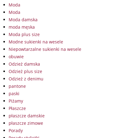
Moda
Moda
Moda damska
moda męska
Moda plus size
Modne sukienki na wesele
Niepowtarzalne sukienki na wesele
obuwie
Odzież damska
Odzież plus size
Odzież z denimu
pantone
paski
Piżamy
Płaszcze
płaszcze damskie
płaszcze zimowe
Porady
Porady stylistki