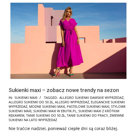
Sukienki maxi – zobacz nowe trendy na sezon
2025-
IN:
SUKIENKI MAXI
TAGGED:
ALLEGRO SUKIENKI DAMSKIE WYPRZEDAŻ
,
ALLEGRO SUKIENKI DO 50 ZŁ
,
ALLEGRO WYPRZEDAŻ
,
ELEGANCKIE SUKIENKI
10-
WYPRZEDAŻ
,
MODNE SUKIENKI MAXI
,
PASTELOWE SUKIENKI MAXI
,
STYLOWE
20
SUKIENKI MAXI
,
SUKIENKI MAXI W EBUTIK.PL
,
SUKIENKI MAXI Z KRÓTKIM
RĘKAWEM
,
TANIE SUKIENKI DO 50 ZŁ
,
TANIE SUKIENKI DO PRACY
,
ZWIEWNE
SUKIENKI NA LATO WYPRZEDAŻ
Nie traćcie nadziei, ponieważ ciepłe dni są coraz bliżej.