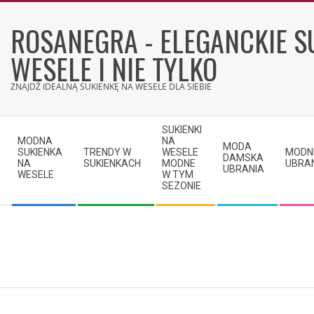
Skip
to
ROSANEGRA - ELEGANCKIE S
content
WESELE I NIE TYLKO
ZNAJDŹ IDEALNĄ SUKIENKĘ NA WESELE DLA SIEBIE
Secondary
SUKIENKI
Navigation
MODNA
NA
MODA
SUKIENKA
TRENDY W
WESELE
MODN
Menu
DAMSKA
NA
SUKIENKACH
MODNE
UBRA
UBRANIA
WESELE
W TYM
SEZONIE