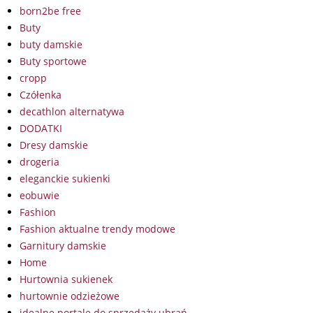
born2be free
Buty
buty damskie
Buty sportowe
cropp
Czółenka
decathlon alternatywa
DODATKI
Dresy damskie
drogeria
eleganckie sukienki
eobuwie
Fashion
Fashion aktualne trendy modowe
Garnitury damskie
Home
Hurtownia sukienek
hurtownie odzieżowe
idealne portale do sprzedaży ubrań