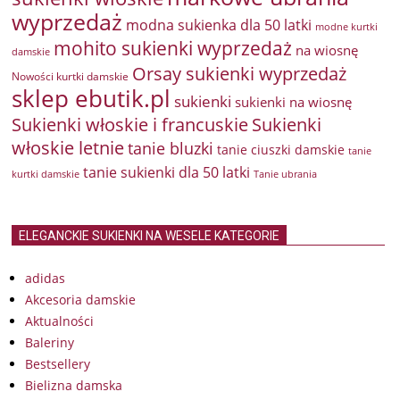
wyprzedaż
modna sukienka dla 50 latki
modne kurtki
mohito sukienki wyprzedaż
na wiosnę
damskie
Orsay sukienki wyprzedaż
Nowości kurtki damskie
sklep ebutik.pl
sukienki
sukienki na wiosnę
Sukienki włoskie i francuskie
Sukienki
włoskie letnie
tanie bluzki
tanie ciuszki damskie
tanie
tanie sukienki dla 50 latki
kurtki damskie
Tanie ubrania
ELEGANCKIE SUKIENKI NA WESELE KATEGORIE
adidas
Akcesoria damskie
Aktualności
Baleriny
Bestsellery
Bielizna damska