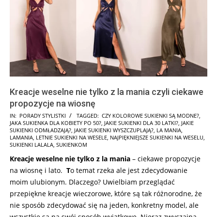
Kreacje weselne nie tylko z la mania czyli ciekawe
propozycje na wiosnę
2025-
IN:
PORADY STYLISTKI
TAGGED:
CZY KOLOROWE SUKIENKI SĄ MODNE?
,
JAKA SUKIENKA DLA KOBIETY PO 50?
,
JAKIE SUKIENKI DLA 30 LATKI?
,
JAKIE
01-
SUKIENKI ODMŁADZAJĄ?
,
JAKIE SUKIENKI WYSZCZUPLAJĄ?
,
LA MANIA
,
14
LAMANIA
,
LETNIE SUKIENKI NA WESELE
,
NAJPIĘKNIEJSZE SUKIENKI NA WESELU
,
SUKIENKI LALALA
,
SUKIENKOM
Kreacje weselne nie tylko z la mania
– ciekawe propozycje
na wiosnę i lato.
T
o temat rzeka ale jest zdecydowanie
moim ulubionym. Dlaczego? Uwielbiam przeglądać
przepiękne kreacje wieczorowe, które są tak różnorodne, że
nie sposób zdecydować się na jeden, konkretny model, ale
wszystkie są na swój sposób wyjątkowe. Nieraz zwyczajna