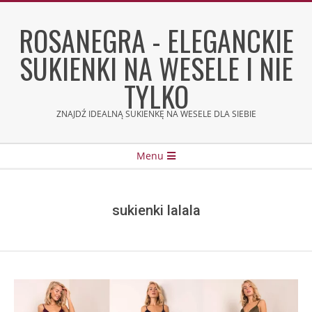
Skip
to
ROSANEGRA - ELEGANCKIE
content
SUKIENKI NA WESELE I NIE
TYLKO
ZNAJDŹ IDEALNĄ SUKIENKĘ NA WESELE DLA SIEBIE
Secondary
Menu
Navigation
Menu
sukienki lalala