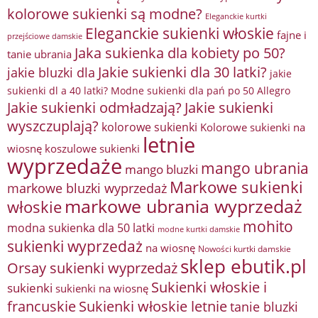
kolorowe sukienki są modne?
Eleganckie kurtki
Eleganckie sukienki włoskie
fajne i
przejściowe damskie
Jaka sukienka dla kobiety po 50?
tanie ubrania
Jakie sukienki dla 30 latki?
jakie bluzki dla
jakie
sukienki dl a 40 latki? Modne sukienki dla pań po 50 Allegro
Jakie sukienki odmładzają?
Jakie sukienki
wyszczuplają?
kolorowe sukienki
Kolorowe sukienki na
letnie
wiosnę
koszulowe sukienki
wyprzedaże
mango ubrania
mango bluzki
Markowe sukienki
markowe bluzki wyprzedaż
markowe ubrania wyprzedaż
włoskie
mohito
modna sukienka dla 50 latki
modne kurtki damskie
sukienki wyprzedaż
na wiosnę
Nowości kurtki damskie
sklep ebutik.pl
Orsay sukienki wyprzedaż
Sukienki włoskie i
sukienki
sukienki na wiosnę
francuskie
Sukienki włoskie letnie
tanie bluzki