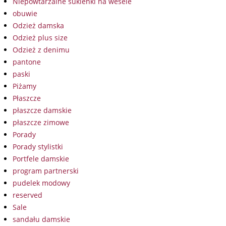
Niepowtarzalne sukienki na wesele
obuwie
Odzież damska
Odzież plus size
Odzież z denimu
pantone
paski
Piżamy
Płaszcze
płaszcze damskie
płaszcze zimowe
Porady
Porady stylistki
Portfele damskie
program partnerski
pudelek modowy
reserved
Sale
sandału damskie