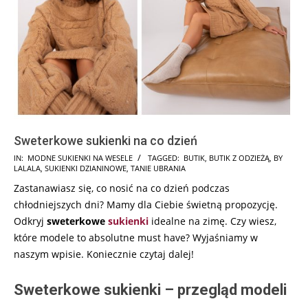
Sweterkowe sukienki na co dzień
2023-
IN:
MODNE SUKIENKI NA WESELE
TAGGED:
BUTIK
,
BUTIK Z ODZIEŻĄ
,
BY
LALALA
,
SUKIENKI DZIANINOWE
,
TANIE UBRANIA
12-
Zastanawiasz się, co nosić na co dzień podczas
20
chłodniejszych dni? Mamy dla Ciebie świetną propozycję.
Odkryj
sweterkowe
sukienki
idealne na zimę. Czy wiesz,
które modele to absolutne must have? Wyjaśniamy w
naszym wpisie. Koniecznie czytaj dalej!
Sweterkowe sukienki – przegląd modeli