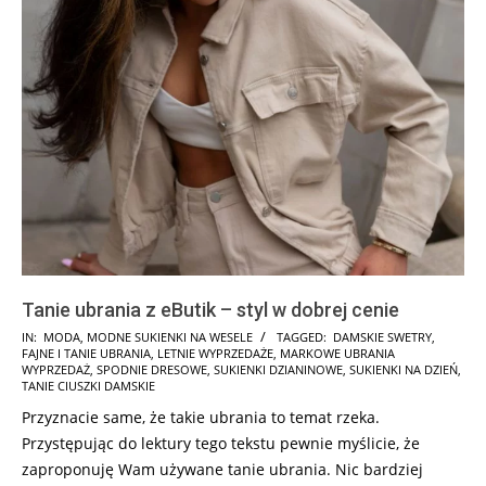
Tanie ubrania z eButik – styl w dobrej cenie
2024-
IN:
MODA
,
MODNE SUKIENKI NA WESELE
TAGGED:
DAMSKIE SWETRY
,
FAJNE I TANIE UBRANIA
,
LETNIE WYPRZEDAŻE
,
MARKOWE UBRANIA
05-
WYPRZEDAŻ
,
SPODNIE DRESOWE
,
SUKIENKI DZIANINOWE
,
SUKIENKI NA DZIEŃ
,
03
TANIE CIUSZKI DAMSKIE
Przyznacie same, że takie ubrania to temat rzeka.
Przystępując do lektury tego tekstu pewnie myślicie, że
zaproponuję Wam używane tanie ubrania. Nic bardziej