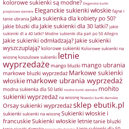
kolorowe sukienki są modne?
Eleganckie kurtki
Eleganckie sukienki włoskie
fajne i
przejściowe damskie
Jaka sukienka dla kobiety po 50?
tanie ubrania
Jakie sukienki dla 30 latki?
jakie bluzki dla
jakie
sukienki dl a 40 latki? Modne sukienki dla pań po 50 Allegro
Jakie sukienki odmładzają?
Jakie sukienki
wyszczuplają?
kolorowe sukienki
Kolorowe sukienki na
letnie
wiosnę
koszulowe sukienki
wyprzedaże
mango ubrania
mango bluzki
Markowe sukienki
markowe bluzki wyprzedaż
markowe ubrania wyprzedaż
włoskie
mohito
modna sukienka dla 50 latki
modne kurtki damskie
sukienki wyprzedaż
na wiosnę
Nowości kurtki damskie
sklep ebutik.pl
Orsay sukienki wyprzedaż
Sukienki włoskie i
sukienki
sukienki na wiosnę
francuskie
Sukienki włoskie letnie
tanie bluzki
tanie sukienki dla 50
tanie ciuszki damskie