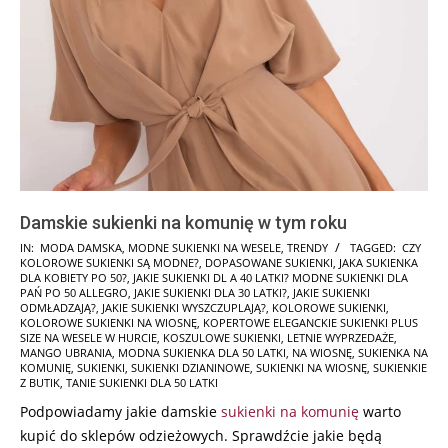
Damskie sukienki na komunię w tym roku
2024-
IN:
MODA DAMSKA
,
MODNE SUKIENKI NA WESELE
,
TRENDY
TAGGED:
CZY
KOLOROWE SUKIENKI SĄ MODNE?
,
DOPASOWANE SUKIENKI
,
JAKA SUKIENKA
04-
DLA KOBIETY PO 50?
,
JAKIE SUKIENKI DL A 40 LATKI? MODNE SUKIENKI DLA
03
PAŃ PO 50 ALLEGRO
,
JAKIE SUKIENKI DLA 30 LATKI?
,
JAKIE SUKIENKI
ODMŁADZAJĄ?
,
JAKIE SUKIENKI WYSZCZUPLAJĄ?
,
KOLOROWE SUKIENKI
,
KOLOROWE SUKIENKI NA WIOSNĘ
,
KOPERTOWE ELEGANCKIE SUKIENKI PLUS
SIZE NA WESELE W HURCIE
,
KOSZULOWE SUKIENKI
,
LETNIE WYPRZEDAŻE
,
MANGO UBRANIA
,
MODNA SUKIENKA DLA 50 LATKI
,
NA WIOSNĘ
,
SUKIENKA NA
KOMUNIĘ
,
SUKIENKI
,
SUKIENKI DZIANINOWE
,
SUKIENKI NA WIOSNĘ
,
SUKIENKIE
Z BUTIK
,
TANIE SUKIENKI DLA 50 LATKI
Podpowiadamy jakie damskie
sukienki na komunię
warto
kupić do sklepów odzieżowych. Sprawdźcie jakie będą