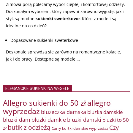
Zimowa porą polecamy wybór ciepłej i komfortowej odzieży.
Doskonałym wyborem, który zapewni zarówno wygodę, jak i
styl, są modne
sukienki
sweterkowe
. Które z modeli są
idealne na co dzień?
Dopasowane sukienki sweterkowe
Doskonale sprawdzą się zarówno na romantyczne kolacje,
jak i do pracy. Dostępne są modele
…
ELEGANCKIE SUKIENKI NA WESELE
Allegro sukienki do 50 zł
allegro
wyprzedaż
bluzeczka damska
bluzka damskie
bluzki damkie
bluzki dam
bluzki damski
bluzki to 50
butik z odzieżą
Czy
zł
Carry kurtki damskie wyprzedaż