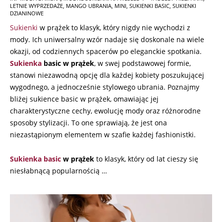
LETNIE WYPRZEDAŻE
,
MANGO UBRANIA
,
MINI
,
SUKIENKI BASIC
,
SUKIENKI
04-
DZIANINOWE
16
Sukienki
w prążek to klasyk, który nigdy nie wychodzi z
mody. Ich uniwersalny wzór nadaje się doskonale na wiele
okazji, od codziennych spacerów po eleganckie spotkania.
Sukienka
basic w prążek
, w swej podstawowej formie,
stanowi niezawodną opcję dla każdej kobiety poszukującej
wygodnego, a jednocześnie stylowego ubrania. Poznajmy
bliżej sukience basic w prążek, omawiając jej
charakterystyczne cechy, ewolucję mody oraz różnorodne
sposoby stylizacji. To one sprawiają, że jest ona
niezastąpionym elementem w szafie każdej fashionistki.
Sukienka basic
w prążek
to klasyk, który od lat cieszy się
niesłabnącą popularnością …