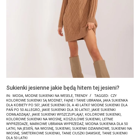
Sukienki jesienne jakie będą hitem tej jesieni?
2024-
IN:
MODA
,
MODNE SUKIENKI NA WESELE
,
TRENDY
TAGGED:
CZY
KOLOROWE SUKIENKI SĄ MODNE?
,
FAJNE I TANIE UBRANIA
,
JAKA SUKIENKA
05-
DLA KOBIETY PO 50?
,
JAKIE SUKIENKI DL A 40 LATKI? MODNE SUKIENKI DLA
12
PAŃ PO 50 ALLEGRO
,
JAKIE SUKIENKI DLA 30 LATKI?
,
JAKIE SUKIENKI
ODMŁADZAJĄ?
,
JAKIE SUKIENKI WYSZCZUPLAJĄ?
,
KOLOROWE SUKIENKI
,
KOLOROWE SUKIENKI NA WIOSNĘ
,
KOSZULOWE SUKIENKI
,
LETNIE
WYPRZEDAŻE
,
MARKOWE UBRANIA WYPRZEDAŻ
,
MODNA SUKIENKA DLA 50
LATKI
,
NA JESIEŃ
,
NA WIOSNĘ
,
SUKIENKI
,
SUKIENKI DZIANINOWE
,
SUKIENKI NA
WIOSNĘ
,
SWETERKOWE SUKIENKI
,
TANIE CIUSZKI DAMSKIE
,
TANIE SUKIENKI
DLA 50 LATKI