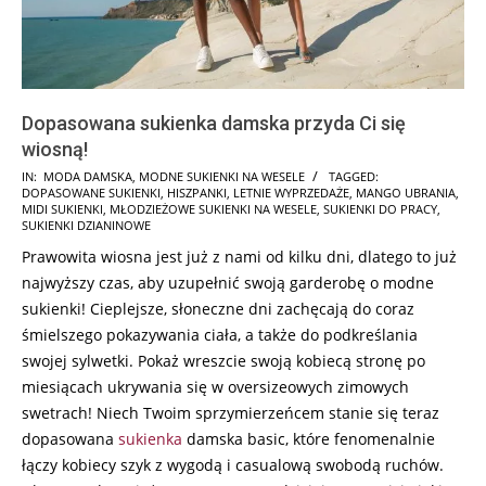
Dopasowana sukienka damska przyda Ci się
wiosną!
2024-
IN:
MODA DAMSKA
,
MODNE SUKIENKI NA WESELE
TAGGED:
DOPASOWANE SUKIENKI
,
HISZPANKI
,
LETNIE WYPRZEDAŻE
,
MANGO UBRANIA
,
04-
MIDI SUKIENKI
,
MŁODZIEŻOWE SUKIENKI NA WESELE
,
SUKIENKI DO PRACY
,
24
SUKIENKI DZIANINOWE
Prawowita wiosna jest już z nami od kilku dni, dlatego to już
najwyższy czas, aby uzupełnić swoją garderobę o modne
sukienki! Cieplejsze, słoneczne dni zachęcają do coraz
śmielszego pokazywania ciała, a także do podkreślania
swojej sylwetki. Pokaż wreszcie swoją kobiecą stronę po
miesiącach ukrywania się w oversizeowych zimowych
swetrach! Niech Twoim sprzymierzeńcem stanie się teraz
dopasowana
sukienka
damska basic, które fenomenalnie
łączy kobiecy szyk z wygodą i casualową swobodą ruchów.