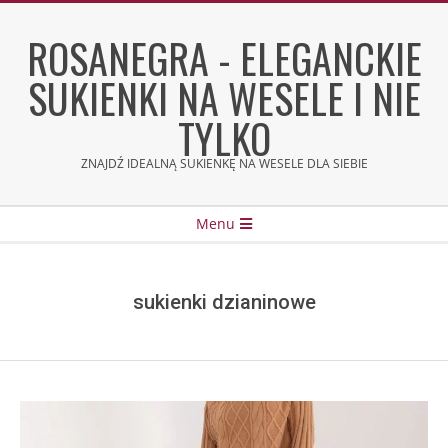
Skip
to
ROSANEGRA - ELEGANCKIE
content
SUKIENKI NA WESELE I NIE
TYLKO
ZNAJDŹ IDEALNĄ SUKIENKĘ NA WESELE DLA SIEBIE
Secondary
Menu
Navigation
Menu
sukienki dzianinowe