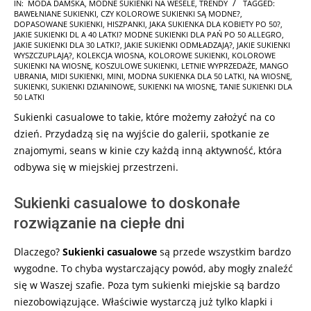
2024-
IN:
MODA DAMSKA
,
MODNE SUKIENKI NA WESELE
,
TRENDY
TAGGED:
BAWEŁNIANE SUKIENKI
,
CZY KOLOROWE SUKIENKI SĄ MODNE?
,
04-
DOPASOWANE SUKIENKI
,
HISZPANKI
,
JAKA SUKIENKA DLA KOBIETY PO 50?
,
22
JAKIE SUKIENKI DL A 40 LATKI? MODNE SUKIENKI DLA PAŃ PO 50 ALLEGRO
,
JAKIE SUKIENKI DLA 30 LATKI?
,
JAKIE SUKIENKI ODMŁADZAJĄ?
,
JAKIE SUKIENKI
WYSZCZUPLAJĄ?
,
KOLEKCJA WIOSNA
,
KOLOROWE SUKIENKI
,
KOLOROWE
SUKIENKI NA WIOSNĘ
,
KOSZULOWE SUKIENKI
,
LETNIE WYPRZEDAŻE
,
MANGO
UBRANIA
,
MIDI SUKIENKI
,
MINI
,
MODNA SUKIENKA DLA 50 LATKI
,
NA WIOSNĘ
,
SUKIENKI
,
SUKIENKI DZIANINOWE
,
SUKIENKI NA WIOSNĘ
,
TANIE SUKIENKI DLA
50 LATKI
Sukienki casualowe to takie, które możemy założyć na co
dzień. Przydadzą się na wyjście do galerii, spotkanie ze
znajomymi, seans w kinie czy każdą inną aktywność, która
odbywa się w miejskiej przestrzeni.
Sukienki casualowe to doskonałe
rozwiązanie na ciepłe dni
Dlaczego?
Sukienki casualowe
są przede wszystkim bardzo
wygodne. To chyba wystarczający powód, aby mogły znaleźć
się w Waszej szafie. Poza tym sukienki miejskie są bardzo
niezobowiązujące. Właściwie wystarczą już tylko klapki i