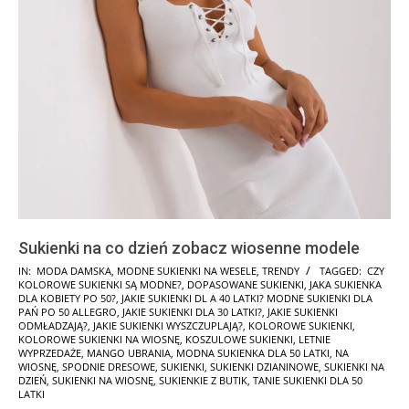
Sukienki na co dzień zobacz wiosenne modele
2024-
IN:
MODA DAMSKA
,
MODNE SUKIENKI NA WESELE
,
TRENDY
TAGGED:
CZY
KOLOROWE SUKIENKI SĄ MODNE?
,
DOPASOWANE SUKIENKI
,
JAKA SUKIENKA
04-
DLA KOBIETY PO 50?
,
JAKIE SUKIENKI DL A 40 LATKI? MODNE SUKIENKI DLA
14
PAŃ PO 50 ALLEGRO
,
JAKIE SUKIENKI DLA 30 LATKI?
,
JAKIE SUKIENKI
ODMŁADZAJĄ?
,
JAKIE SUKIENKI WYSZCZUPLAJĄ?
,
KOLOROWE SUKIENKI
,
KOLOROWE SUKIENKI NA WIOSNĘ
,
KOSZULOWE SUKIENKI
,
LETNIE
WYPRZEDAŻE
,
MANGO UBRANIA
,
MODNA SUKIENKA DLA 50 LATKI
,
NA
WIOSNĘ
,
SPODNIE DRESOWE
,
SUKIENKI
,
SUKIENKI DZIANINOWE
,
SUKIENKI NA
DZIEŃ
,
SUKIENKI NA WIOSNĘ
,
SUKIENKIE Z BUTIK
,
TANIE SUKIENKI DLA 50
LATKI