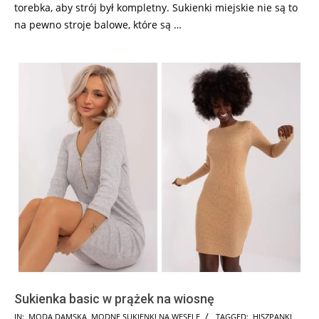
torebka, aby strój był kompletny. Sukienki miejskie nie są to
na pewno stroje balowe, które są …
Sukienka basic w prążek na wiosnę
2024-
IN:
MODA DAMSKA
,
MODNE SUKIENKI NA WESELE
TAGGED:
HISZPANKI
,