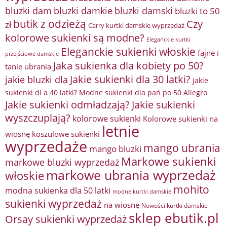
bluzki damkie
bluzki dam
bluzki damski
bluzki to 50
butik z odzieżą
Czy
zł
Carry kurtki damskie wyprzedaż
kolorowe sukienki są modne?
Eleganckie kurtki
Eleganckie sukienki włoskie
fajne i
przejściowe damskie
Jaka sukienka dla kobiety po 50?
tanie ubrania
Jakie sukienki dla 30 latki?
jakie bluzki dla
jakie
sukienki dl a 40 latki? Modne sukienki dla pań po 50 Allegro
Jakie sukienki odmładzają?
Jakie sukienki
wyszczuplają?
kolorowe sukienki
Kolorowe sukienki na
letnie
wiosnę
koszulowe sukienki
wyprzedaże
mango ubrania
mango bluzki
Markowe sukienki
markowe bluzki wyprzedaż
markowe ubrania wyprzedaż
włoskie
mohito
modna sukienka dla 50 latki
modne kurtki damskie
sukienki wyprzedaż
na wiosnę
Nowości kurtki damskie
sklep ebutik.pl
Orsay sukienki wyprzedaż