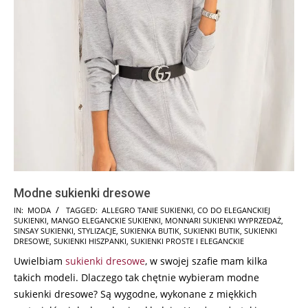
Modne sukienki dresowe
2024-
IN:
MODA
TAGGED:
ALLEGRO TANIE SUKIENKI
,
CO DO ELEGANCKIEJ
SUKIENKI
,
MANGO ELEGANCKIE SUKIENKI
,
MONNARI SUKIENKI WYPRZEDAŻ
,
09-
SINSAY SUKIENKI
,
STYLIZACJE
,
SUKIENKA BUTIK
,
SUKIENKI BUTIK
,
SUKIENKI
29
DRESOWE
,
SUKIENKI HISZPANKI
,
SUKIENKI PROSTE I ELEGANCKIE
Uwielbiam
sukienki dresowe
, w swojej szafie mam kilka
takich modeli. Dlaczego tak chętnie wybieram modne
sukienki dresowe? Są wygodne, wykonane z miękkich