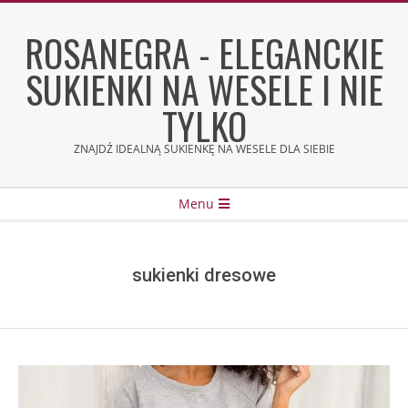
Skip
to
ROSANEGRA - ELEGANCKIE
content
SUKIENKI NA WESELE I NIE
TYLKO
ZNAJDŹ IDEALNĄ SUKIENKĘ NA WESELE DLA SIEBIE
Secondary
Menu
Navigation
Menu
sukienki dresowe