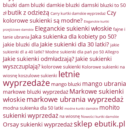
bluzki damkie
bluzki dam
bluzki damski
bluzki to 50
butik z odzieżą
Czy
zł
Carry kurtki damskie wyprzedaż
kolorowe sukienki są modne?
Eleganckie kurtki
Eleganckie sukienki włoskie
fajne i
przejściowe damskie
Jaka sukienka dla kobiety po 50?
tanie ubrania
Jakie sukienki dla 30 latki?
jakie bluzki dla
jakie
sukienki dl a 40 latki? Modne sukienki dla pań po 50 Allegro
Jakie sukienki odmładzają?
Jakie sukienki
wyszczuplają?
kolorowe sukienki
Kolorowe sukienki na
letnie
wiosnę
koszulowe sukienki
wyprzedaże
mango ubrania
mango bluzki
Markowe sukienki
markowe bluzki wyprzedaż
markowe ubrania wyprzedaż
włoskie
mohito
modna sukienka dla 50 latki
modne kurtki damskie
sukienki wyprzedaż
na wiosnę
Nowości kurtki damskie
sklep ebutik.pl
Orsay sukienki wyprzedaż