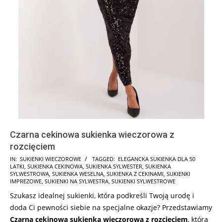
Czarna cekinowa sukienka wieczorowa z
rozcięciem
2024-
IN:
SUKIENKI WIECZOROWE
TAGGED:
ELEGANCKA SUKIENKA DLA 50
LATKI
,
SUKIENKA CEKINOWA
,
SUKIENKA SYLWESTER
,
SUKIENKA
09-
SYLWESTROWA
,
SUKIENKA WESELNA
,
SUKIENKA Z CEKINAMI
,
SUKIENKI
19
IMPREZOWE
,
SUKIENKI NA SYLWESTRA
,
SUKIENKI SYLWESTROWE
Szukasz idealnej sukienki, która podkreśli Twoją urodę i
doda Ci pewności siebie na specjalne okazje? Przedstawiamy
Czarna cekinowa sukienka wieczorowa z rozcięciem
, która