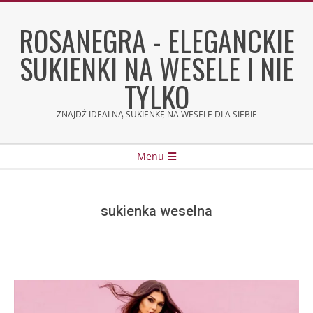
Skip
to
ROSANEGRA - ELEGANCKIE
content
SUKIENKI NA WESELE I NIE
TYLKO
ZNAJDŹ IDEALNĄ SUKIENKĘ NA WESELE DLA SIEBIE
Secondary
Menu
Navigation
Menu
sukienka weselna