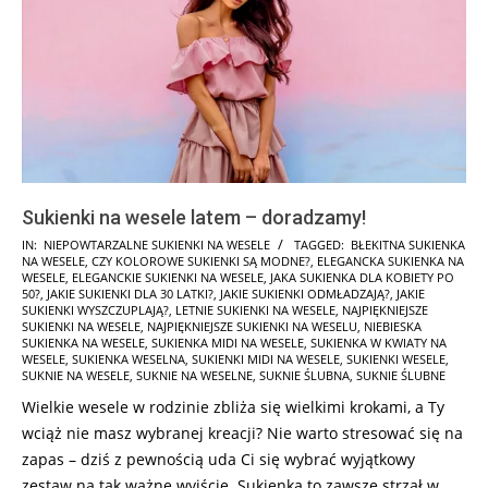
Sukienki na wesele latem – doradzamy!
2025-
IN:
NIEPOWTARZALNE SUKIENKI NA WESELE
TAGGED:
BŁEKITNA SUKIENKA
NA WESELE
,
CZY KOLOROWE SUKIENKI SĄ MODNE?
,
ELEGANCKA SUKIENKA NA
01-
WESELE
,
ELEGANCKIE SUKIENKI NA WESELE
,
JAKA SUKIENKA DLA KOBIETY PO
29
50?
,
JAKIE SUKIENKI DLA 30 LATKI?
,
JAKIE SUKIENKI ODMŁADZAJĄ?
,
JAKIE
SUKIENKI WYSZCZUPLAJĄ?
,
LETNIE SUKIENKI NA WESELE
,
NAJPIĘKNIEJSZE
SUKIENKI NA WESELE
,
NAJPIĘKNIEJSZE SUKIENKI NA WESELU
,
NIEBIESKA
SUKIENKA NA WESELE
,
SUKIENKA MIDI NA WESELE
,
SUKIENKA W KWIATY NA
WESELE
,
SUKIENKA WESELNA
,
SUKIENKI MIDI NA WESELE
,
SUKIENKI WESELE
,
SUKNIE NA WESELE
,
SUKNIE NA WESELNE
,
SUKNIE ŚLUBNA
,
SUKNIE ŚLUBNE
Wielkie wesele w rodzinie zbliża się wielkimi krokami, a Ty
wciąż nie masz wybranej kreacji? Nie warto stresować się na
zapas – dziś z pewnością uda Ci się wybrać wyjątkowy
zestaw na tak ważne wyjście. Sukienka to zawsze strzał w