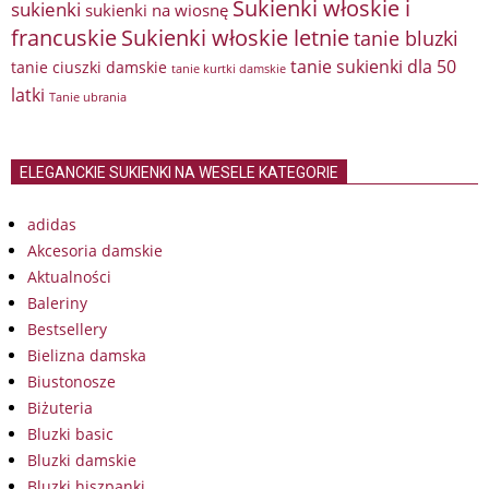
Sukienki włoskie i
sukienki
sukienki na wiosnę
francuskie
Sukienki włoskie letnie
tanie bluzki
tanie sukienki dla 50
tanie ciuszki damskie
tanie kurtki damskie
latki
Tanie ubrania
ELEGANCKIE SUKIENKI NA WESELE KATEGORIE
adidas
Akcesoria damskie
Aktualności
Baleriny
Bestsellery
Bielizna damska
Biustonosze
Biżuteria
Bluzki basic
Bluzki damskie
Bluzki hiszpanki