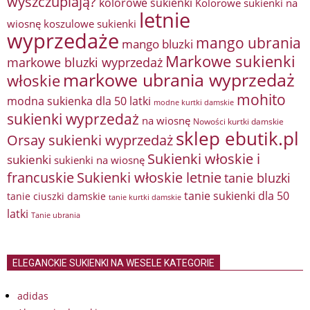
wyszczuplają?
kolorowe sukienki
Kolorowe sukienki na
letnie
wiosnę
koszulowe sukienki
wyprzedaże
mango ubrania
mango bluzki
Markowe sukienki
markowe bluzki wyprzedaż
markowe ubrania wyprzedaż
włoskie
mohito
modna sukienka dla 50 latki
modne kurtki damskie
sukienki wyprzedaż
na wiosnę
Nowości kurtki damskie
sklep ebutik.pl
Orsay sukienki wyprzedaż
Sukienki włoskie i
sukienki
sukienki na wiosnę
francuskie
Sukienki włoskie letnie
tanie bluzki
tanie sukienki dla 50
tanie ciuszki damskie
tanie kurtki damskie
latki
Tanie ubrania
ELEGANCKIE SUKIENKI NA WESELE KATEGORIE
adidas