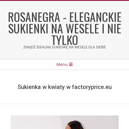
Skip
to
ROSANEGRA - ELEGANCKIE
content
SUKIENKI NA WESELE I NIE
TYLKO
ZNAJDŹ IDEALNĄ SUKIENKĘ NA WESELE DLA SIEBIE
Secondary
Menu
Navigation
Menu
Sukienka w kwiaty w factoryprice.eu