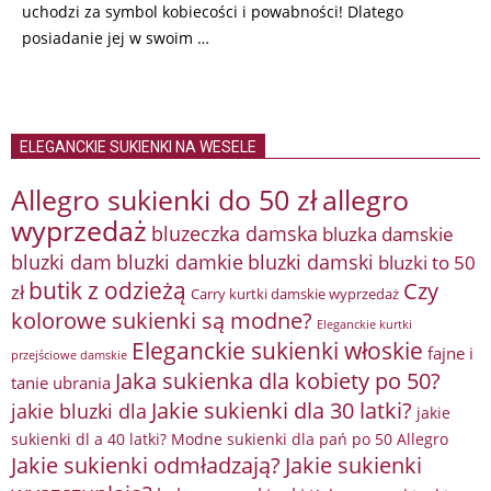
uchodzi za symbol kobiecości i powabności! Dlatego
posiadanie jej w swoim
…
ELEGANCKIE SUKIENKI NA WESELE
Allegro sukienki do 50 zł
allegro
wyprzedaż
bluzeczka damska
bluzka damskie
bluzki damkie
bluzki dam
bluzki damski
bluzki to 50
butik z odzieżą
Czy
zł
Carry kurtki damskie wyprzedaż
kolorowe sukienki są modne?
Eleganckie kurtki
Eleganckie sukienki włoskie
fajne i
przejściowe damskie
Jaka sukienka dla kobiety po 50?
tanie ubrania
Jakie sukienki dla 30 latki?
jakie bluzki dla
jakie
sukienki dl a 40 latki? Modne sukienki dla pań po 50 Allegro
Jakie sukienki odmładzają?
Jakie sukienki