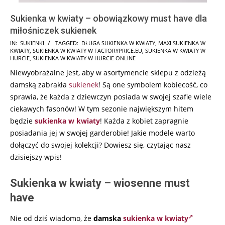
Sukienka w kwiaty – obowiązkowy must have dla
miłośniczek sukienek
2025-
IN:
SUKIENKI
TAGGED:
DŁUGA SUKIENKA W KWIATY
,
MAXI SUKIENKA W
KWIATY
,
SUKIENKA W KWIATY W FACTORYPRICE.EU
,
SUKIENKA W KWIATY W
08-
HURCIE
,
SUKIENKA W KWIATY W HURCIE ONLINE
23
Niewyobrażalne jest, aby w asortymencie sklepu z odzieżą
damską zabrakła
sukienek
! Są one symbolem kobiecość, co
sprawia, że każda z dziewczyn posiada w swojej szafie wiele
ciekawych fasonów! W tym sezonie największym hitem
będzie
sukienka w kwiaty
! Każda z kobiet zapragnie
posiadania jej w swojej garderobie! Jakie modele warto
dołączyć do swojej kolekcji? Dowiesz się, czytając nasz
dzisiejszy wpis!
Sukienka w kwiaty – wiosenne must
have
Nie od dziś wiadomo, że
damska
sukienka w kwiaty