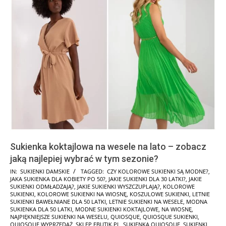
Sukienka koktajlowa na wesele na lato – zobacz
jaką najlepiej wybrać w tym sezonie?
2026-
IN:
SUKIENKI DAMSKIE
TAGGED:
CZY KOLOROWE SUKIENKI SĄ MODNE?
,
JAKA SUKIENKA DLA KOBIETY PO 50?
,
JAKIE SUKIENKI DLA 30 LATKI?
,
JAKIE
05-
SUKIENKI ODMŁADZAJĄ?
,
JAKIE SUKIENKI WYSZCZUPLAJĄ?
,
KOLOROWE
28
SUKIENKI
,
KOLOROWE SUKIENKI NA WIOSNĘ
,
KOSZULOWE SUKIENKI
,
LETNIE
SUKIENKI BAWEŁNIANE DLA 50 LATKI
,
LETNIE SUKIENKI NA WESELE
,
MODNA
SUKIENKA DLA 50 LATKI
,
MODNE SUKIENKI KOKTAJLOWE
,
NA WIOSNĘ
,
NAJPIĘKNIEJSZE SUKIENKI NA WESELU
,
QUIOSQUE
,
QUIOSQUE SUKIENKI
,
QUIOSQUE WYPRZEDAŻ
,
SKLEP EBUTIK.PL
,
SUKIENKA QUIOSQUE
,
SUKIENKI
,