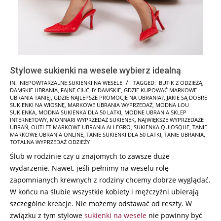
Stylowe sukienki na wesele wybierz idealną
2026-
IN:
NIEPOWTARZALNE SUKIENKI NA WESELE
TAGGED:
BUTIK Z ODZIEŻĄ
,
DAMSKIE UBRANIA
,
FAJNE CIUCHY DAMSKIE
,
GDZIE KUPOWAĆ MARKOWE
02-
UBRANIA TANIEJ
,
GDZIE NAJLEPSZE PROMOCJE NA UBRANIA?
,
JAKIE SĄ DOBRE
08
SUKIENKI NA WIOSNĘ
,
MARKOWE UBRANIA WYPRZEDAŻ
,
MODNA LOU
SUKIENKA
,
MODNA SUKIENKA DLA 50 LATKI
,
MODNE UBRANIA SKLEP
INTERNETOWY
,
MONNARI WYPRZEDAŻ SUKIENEK
,
NAJWIĘKSZE WYPRZEDAŻE
UBRAŃ
,
OUTLET MARKOWE UBRANIA ALLEGRO
,
SUKIENKA QUIOSQUE
,
TANIE
MARKOWE UBRANIA ONLINE
,
TANIE SUKIENKI DLA 50 LATKI
,
TANIE UBRANIA
,
TOTALNA WYPRZEDAŻ ODZIEŻY
Ślub w rodzinie czy u znajomych to zawsze duże
wydarzenie. Nawet, jeśli pełnimy na weselu rolę
zapomnianych krewnych z rodziny chcemy dobrze wyglądać.
W końcu na ślubie wszystkie kobiety i mężczyźni ubierają
szczególne kreacje. Nie możemy odstawać od reszty. W
związku z tym stylowe
sukienki na wesele
nie powinny być