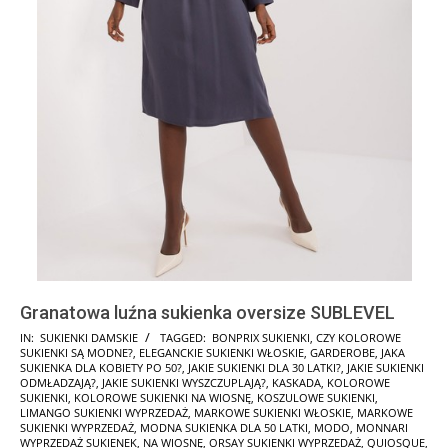
Granatowa luźna sukienka oversize SUBLEVEL
2025-
IN:
SUKIENKI DAMSKIE
TAGGED:
BONPRIX SUKIENKI
,
CZY KOLOROWE
SUKIENKI SĄ MODNE?
,
ELEGANCKIE SUKIENKI WŁOSKIE
,
GARDEROBE
,
JAKA
10-
SUKIENKA DLA KOBIETY PO 50?
,
JAKIE SUKIENKI DLA 30 LATKI?
,
JAKIE SUKIENKI
18
ODMŁADZAJĄ?
,
JAKIE SUKIENKI WYSZCZUPLAJĄ?
,
KASKADA
,
KOLOROWE
SUKIENKI
,
KOLOROWE SUKIENKI NA WIOSNĘ
,
KOSZULOWE SUKIENKI
,
LIMANGO SUKIENKI WYPRZEDAŻ
,
MARKOWE SUKIENKI WŁOSKIE
,
MARKOWE
SUKIENKI WYPRZEDAŻ
,
MODNA SUKIENKA DLA 50 LATKI
,
MODO
,
MONNARI
WYPRZEDAŻ SUKIENEK
,
NA WIOSNĘ
,
ORSAY SUKIENKI WYPRZEDAŻ
,
QUIOSQUE
,