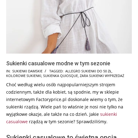
Sukienki casualowe modne w tym sezonie
2024-
IN:
SUKIENKI DAMSKIE
TAGGED:
ALLEGRO SUKIENKI DO 50 ZŁ
,
KOLOROWE SUKIENKI
,
SUKIENKA QUIOSQUE
,
ZARA SUKIENKI WYPRZEDAŻ
10-
Choć według wielu osób najpopularniejszym strojem
09
codziennym, także dla kobiet, są spodnie, my w sklepie
internetowym Factoryprice.pl doskonale wiemy o tym, że
sukienki rządzą. Wiele pań to właśnie je nosi nie tylko na
wyjątkowe okazje, ale także na co dzień. Jakie
sukienki
casualowe
rządzą w tym sezonie? Sprawdziliśmy.
Sukienki casualowe to świetna opcja