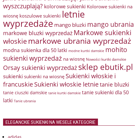
wyszczuplają?
kolorowe sukienki
Kolorowe sukienki na
letnie
wiosnę
koszulowe sukienki
wyprzedaże
mango ubrania
mango bluzki
Markowe sukienki
markowe bluzki wyprzedaż
markowe ubrania wyprzedaż
włoskie
mohito
modna sukienka dla 50 latki
modne kurtki damskie
sukienki wyprzedaż
na wiosnę
Nowości kurtki damskie
sklep ebutik.pl
Orsay sukienki wyprzedaż
Sukienki włoskie i
sukienki
sukienki na wiosnę
francuskie
Sukienki włoskie letnie
tanie bluzki
tanie sukienki dla 50
tanie ciuszki damskie
tanie kurtki damskie
latki
Tanie ubrania
ELEGANCKIE SUKIENKI NA WESELE KATEGORIE
adidas