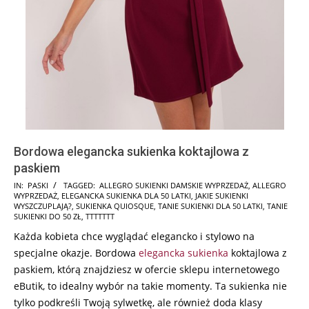
Bordowa elegancka sukienka koktajlowa z
paskiem
2025-
IN:
PASKI
TAGGED:
ALLEGRO SUKIENKI DAMSKIE WYPRZEDAŻ
,
ALLEGRO
WYPRZEDAŻ
,
ELEGANCKA SUKIENKA DLA 50 LATKI
,
JAKIE SUKIENKI
02-
WYSZCZUPLAJĄ?
,
SUKIENKA QUIOSQUE
,
TANIE SUKIENKI DLA 50 LATKI
,
TANIE
09
SUKIENKI DO 50 ZŁ
,
TTTTTTT
Każda kobieta chce wyglądać elegancko i stylowo na
specjalne okazje. Bordowa
elegancka sukienka
koktajlowa z
paskiem, którą znajdziesz w ofercie sklepu internetowego
eButik, to idealny wybór na takie momenty. Ta sukienka nie
tylko podkreśli Twoją sylwetkę, ale również doda klasy