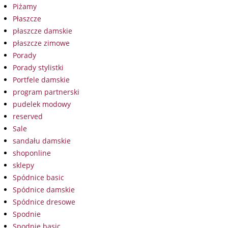
Piżamy
Płaszcze
płaszcze damskie
płaszcze zimowe
Porady
Porady stylistki
Portfele damskie
program partnerski
pudelek modowy
reserved
Sale
sandału damskie
shoponline
sklepy
Spódnice basic
Spódnice damskie
Spódnice dresowe
Spodnie
Spodnie basic