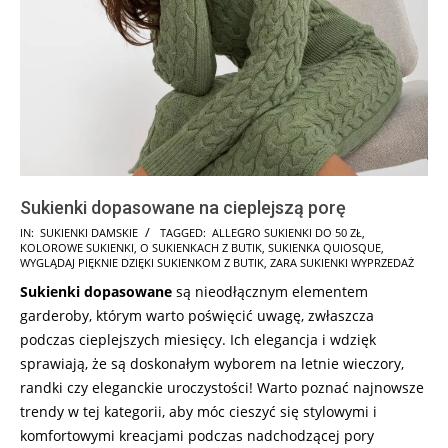
Sukienki dopasowane na cieplejszą porę
2024-
IN:
SUKIENKI DAMSKIE
TAGGED:
ALLEGRO SUKIENKI DO 50 ZŁ
,
KOLOROWE SUKIENKI
,
O SUKIENKACH Z BUTIK
,
SUKIENKA QUIOSQUE
,
10-
WYGLĄDAJ PIĘKNIE DZIĘKI SUKIENKOM Z BUTIK
,
ZARA SUKIENKI WYPRZEDAŻ
09
Sukienki dopasowane
są nieodłącznym elementem
garderoby, którym warto poświęcić uwagę, zwłaszcza
podczas cieplejszych miesięcy. Ich elegancja i wdzięk
sprawiają, że są doskonałym wyborem na letnie wieczory,
randki czy eleganckie uroczystości! Warto poznać najnowsze
trendy w tej kategorii, aby móc cieszyć się stylowymi i
komfortowymi kreacjami podczas nadchodzącej pory