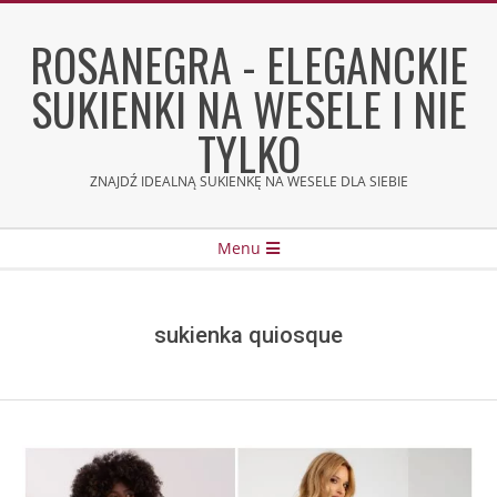
Skip
to
ROSANEGRA - ELEGANCKIE
content
SUKIENKI NA WESELE I NIE
TYLKO
ZNAJDŹ IDEALNĄ SUKIENKĘ NA WESELE DLA SIEBIE
Secondary
Menu
Navigation
Menu
sukienka quiosque