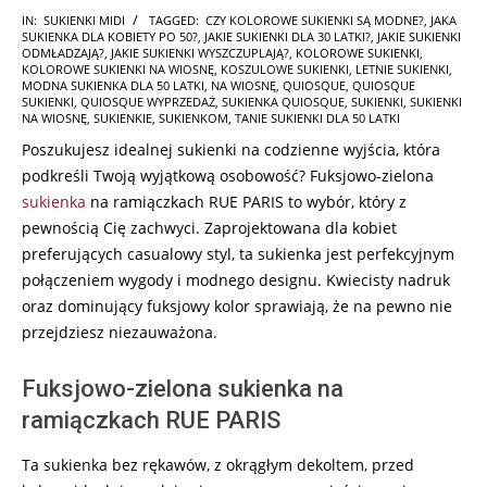
2024-
IN:
SUKIENKI MIDI
TAGGED:
CZY KOLOROWE SUKIENKI SĄ MODNE?
,
JAKA
SUKIENKA DLA KOBIETY PO 50?
,
JAKIE SUKIENKI DLA 30 LATKI?
,
JAKIE SUKIENKI
06-
ODMŁADZAJĄ?
,
JAKIE SUKIENKI WYSZCZUPLAJĄ?
,
KOLOROWE SUKIENKI
,
17
KOLOROWE SUKIENKI NA WIOSNĘ
,
KOSZULOWE SUKIENKI
,
LETNIE SUKIENKI
,
MODNA SUKIENKA DLA 50 LATKI
,
NA WIOSNĘ
,
QUIOSQUE
,
QUIOSQUE
SUKIENKI
,
QUIOSQUE WYPRZEDAŻ
,
SUKIENKA QUIOSQUE
,
SUKIENKI
,
SUKIENKI
NA WIOSNĘ
,
SUKIENKIE
,
SUKIENKOM
,
TANIE SUKIENKI DLA 50 LATKI
Poszukujesz idealnej sukienki na codzienne wyjścia, która
podkreśli Twoją wyjątkową osobowość? Fuksjowo-zielona
sukienka
na ramiączkach RUE PARIS to wybór, który z
pewnością Cię zachwyci. Zaprojektowana dla kobiet
preferujących casualowy styl, ta sukienka jest perfekcyjnym
połączeniem wygody i modnego designu. Kwiecisty nadruk
oraz dominujący fuksjowy kolor sprawiają, że na pewno nie
przejdziesz niezauważona.
Fuksjowo-zielona sukienka na
ramiączkach RUE PARIS
Ta sukienka bez rękawów, z okrągłym dekoltem, przed