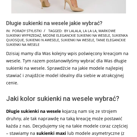
Długie sukienki na wesele jakie wybrać?
2026-
IN:
PORADY STYLISTKI
TAGGED:
BY LALALA
,
LA LA LA
,
MARKOWE
SUKIENKI WYPRZEDAŻ
,
MODNE ELEGANCKIE SUKIENKI NA WESELE
,
SUKIENKA
05-
QUIOSQUE
,
SUKIENKI N AWESELE
,
SUKIENKI NA WESELE
,
TANIE ELEGANCKIE
11
SUKIENKI NA WESELE
Dzisiaj mamy dla Was kolejny wpis poświęcony kreacjom na
wesele. Tym razem postanowiłyśmy wybrać dla Was długie
sukienki na wesele. Sprawdźcie na jakie modele najlepiej
stawiać i znajdźcie model idealny dla siebie w atrakcyjnej
cenie.
Jaki kolor sukienki na wesele wybrać?
Długie sukienki na wesele
kojarzą nam się ze strojem
druhny, ale tak naprawdę na taką kreację może postawić
każda z nas. Decydujemy się na takie modele coraz częściej
– stawiamy na
sukienki maxi
lub modele asymetryczne (z