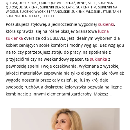
QUIOSQUE SUKIENKI
,
QUIOSQUE WYPRZEDAŻ
,
RENEE
,
STILL
,
SUKIENKA
QUIOSQUE
,
SUKIENKI
,
SUKIENKI DLA 60 LATKI
,
SUKIENKI HM
,
SUKIENKI NA
WIOSNĘ
,
SUKIENKI WŁOSKIE I FRANCUSKIE
,
SUKIENKI WŁOSKIE LETNIE
,
TANIE
SUKIENKI DLA 50 LATKI
,
TTTTTTT
Poszukujesz stylowej, a jednocześnie wygodnej
sukienki
,
która sprawdzi się na różne okazje? Granatowa
luźna
sukienka
oversize od SUBLEVEL jest idealnym wyborem dla
kobiet ceniących sobie komfort i modny wygląd. Bez względu
na to, czy potrzebujesz stroju do pracy, na spotkanie z
przyjaciółmi czy na weekendowy spacer, ta
sukienka
z
pewnością spełni Twoje oczekiwania. Wykonana z wysokiej
jakości materiałów, zapewnia nie tylko elegancję, ale również
wygodę noszenia przez cały dzień. Jej luźny krój daje
swobodę ruchów, a dyskretna kolorystyka pozwala na liczne
kombinacje z innymi elementami garderoby. Możesz …