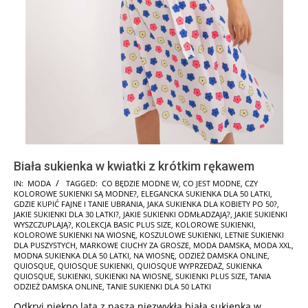
Biała sukienka w kwiatki z krótkim rękawem
2024-
IN:
MODA
TAGGED:
CO BĘDZIE MODNE W
,
CO JEST MODNE
,
CZY
KOLOROWE SUKIENKI SĄ MODNE?
,
ELEGANCKA SUKIENKA DLA 50 LATKI
,
08-
GDZIE KUPIĆ FAJNE I TANIE UBRANIA
,
JAKA SUKIENKA DLA KOBIETY PO 50?
,
08
JAKIE SUKIENKI DLA 30 LATKI?
,
JAKIE SUKIENKI ODMŁADZAJĄ?
,
JAKIE SUKIENKI
WYSZCZUPLAJĄ?
,
KOLEKCJA BASIC PLUS SIZE
,
KOLOROWE SUKIENKI
,
KOLOROWE SUKIENKI NA WIOSNĘ
,
KOSZULOWE SUKIENKI
,
LETNIE SUKIENKI
DLA PUSZYSTYCH
,
MARKOWE CIUCHY ZA GROSZE
,
MODA DAMSKA
,
MODA XXL
,
MODNA SUKIENKA DLA 50 LATKI
,
NA WIOSNĘ
,
ODZIEŻ DAMSKA ONLINE
,
QUIOSQUE
,
QUIOSQUE SUKIENKI
,
QUIOSQUE WYPRZEDAŻ
,
SUKIENKA
QUIOSQUE
,
SUKIENKI
,
SUKIENKI NA WIOSNĘ
,
SUKIENKI PLUS SIZE
,
TANIA
ODZIEŻ DAMSKA ONLINE
,
TANIE SUKIENKI DLA 50 LATKI
Odkryj piękno lata z naszą niezwykłą białą sukienką w