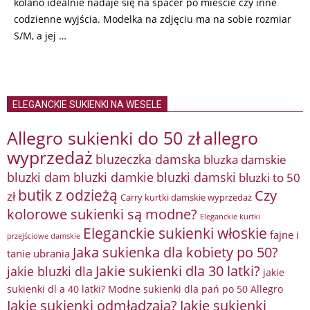
kolano idealnie nadaje się na spacer po mieście czy inne
codzienne wyjścia. Modelka na zdjęciu ma na sobie rozmiar
S/M, a jej …
ELEGANCKIE SUKIENKI NA WESELE
Allegro sukienki do 50 zł
allegro
wyprzedaż
bluzeczka damska
bluzka damskie
bluzki damkie
bluzki dam
bluzki damski
bluzki to 50
butik z odzieżą
Czy
zł
Carry kurtki damskie wyprzedaż
kolorowe sukienki są modne?
Eleganckie kurtki
Eleganckie sukienki włoskie
fajne i
przejściowe damskie
Jaka sukienka dla kobiety po 50?
tanie ubrania
Jakie sukienki dla 30 latki?
jakie bluzki dla
jakie
sukienki dl a 40 latki? Modne sukienki dla pań po 50 Allegro
Jakie sukienki odmładzają?
Jakie sukienki