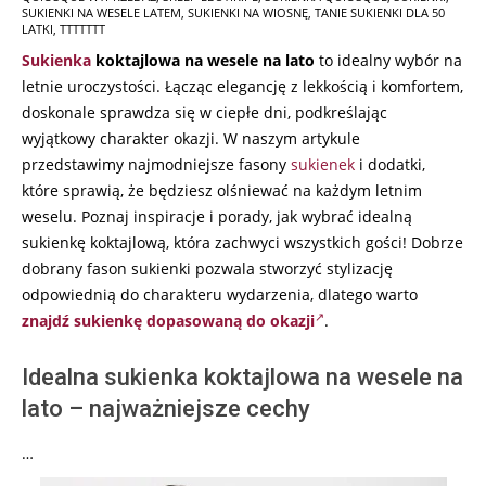
SUKIENKI NA WESELE LATEM
,
SUKIENKI NA WIOSNĘ
,
TANIE SUKIENKI DLA 50
LATKI
,
TTTTTTT
Sukienka
koktajlowa na wesele na lato
to idealny wybór na
letnie uroczystości. Łącząc elegancję z lekkością i komfortem,
doskonale sprawdza się w ciepłe dni, podkreślając
wyjątkowy charakter okazji. W naszym artykule
przedstawimy najmodniejsze fasony
sukienek
i dodatki,
które sprawią, że będziesz olśniewać na każdym letnim
weselu. Poznaj inspiracje i porady, jak wybrać idealną
sukienkę koktajlową, która zachwyci wszystkich gości! Dobrze
dobrany fason sukienki pozwala stworzyć stylizację
odpowiednią do charakteru wydarzenia, dlatego warto
znajdź sukienkę dopasowaną do okazji
.
Idealna sukienka koktajlowa na wesele na
lato – najważniejsze cechy
…