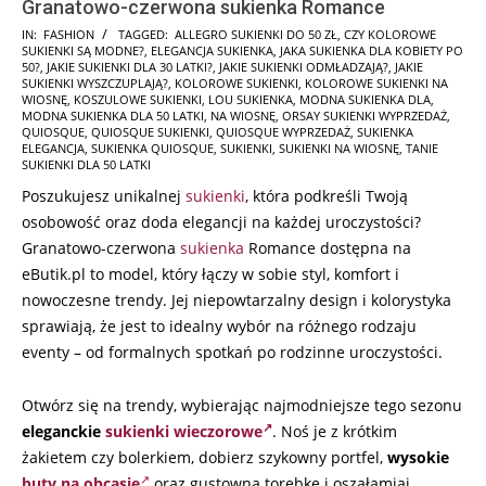
Granatowo-czerwona sukienka Romance
2025-
IN:
FASHION
TAGGED:
ALLEGRO SUKIENKI DO 50 ZŁ
,
CZY KOLOROWE
SUKIENKI SĄ MODNE?
,
ELEGANCJA SUKIENKA
,
JAKA SUKIENKA DLA KOBIETY PO
09-
50?
,
JAKIE SUKIENKI DLA 30 LATKI?
,
JAKIE SUKIENKI ODMŁADZAJĄ?
,
JAKIE
18
SUKIENKI WYSZCZUPLAJĄ?
,
KOLOROWE SUKIENKI
,
KOLOROWE SUKIENKI NA
WIOSNĘ
,
KOSZULOWE SUKIENKI
,
LOU SUKIENKA
,
MODNA SUKIENKA DLA
,
MODNA SUKIENKA DLA 50 LATKI
,
NA WIOSNĘ
,
ORSAY SUKIENKI WYPRZEDAŻ
,
QUIOSQUE
,
QUIOSQUE SUKIENKI
,
QUIOSQUE WYPRZEDAŻ
,
SUKIENKA
ELEGANCJA
,
SUKIENKA QUIOSQUE
,
SUKIENKI
,
SUKIENKI NA WIOSNĘ
,
TANIE
SUKIENKI DLA 50 LATKI
Poszukujesz unikalnej
sukienki
, która podkreśli Twoją
osobowość oraz doda elegancji na każdej uroczystości?
Granatowo-czerwona
sukienka
Romance dostępna na
eButik.pl to model, który łączy w sobie styl, komfort i
nowoczesne trendy. Jej niepowtarzalny design i kolorystyka
sprawiają, że jest to idealny wybór na różnego rodzaju
eventy – od formalnych spotkań po rodzinne uroczystości.
Otwórz się na trendy, wybierając najmodniejsze tego sezonu
eleganckie
sukienki wieczorowe
. Noś je z krótkim
żakietem czy bolerkiem, dobierz szykowny portfel,
wysokie
buty na obcasie
oraz gustowną torebkę i oszałamiaj