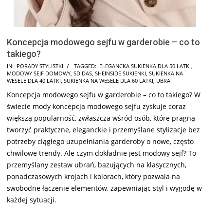
Koncepcja modowego sejfu w garderobie – co to
takiego?
2024-
IN:
PORADY STYLISTKI
TAGGED:
ELEGANCKA SUKIENKA DLA 50 LATKI
,
MODOWY SEJF DOMOWY
,
SDIDAS
,
SHEINSIDE SUKIENKI
,
SUKIENKA NA
11-
WESELE DLA 40 LATKI
,
SUKIENKA NA WESELE DLA 60 LATKI
,
UBRA
04
Koncepcja modowego sejfu w garderobie – co to takiego? W
świecie mody koncepcja modowego sejfu zyskuje coraz
większą popularność, zwłaszcza wśród osób, które pragną
tworzyć praktyczne, eleganckie i przemyślane stylizacje bez
potrzeby ciągłego uzupełniania garderoby o nowe, często
chwilowe trendy. Ale czym dokładnie jest modowy sejf? To
przemyślany zestaw ubrań, bazujących na klasycznych,
ponadczasowych krojach i kolorach, który pozwala na
swobodne łączenie elementów, zapewniając styl i wygodę w
każdej sytuacji.