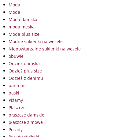
Moda
Moda
Moda damska
moda męska
Moda plus size
Modne sukienki na wesele
Niepowtarzalne sukienki na wesele
obuwie
Odzież damska
Odzież plus size
Odzież z denimu
pantone
paski
Piżamy
Płaszcze
płaszcze damskie
płaszcze zimowe
Porady
Porady stylistki