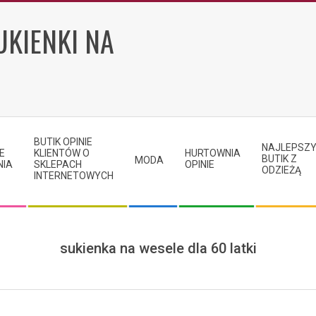
UKIENKI NA
BUTIK OPINIE
NAJLEPSZ
E
KLIENTÓW O
HURTOWNIA
BUTIK Z
MODA
NIA
SKLEPACH
OPINIE
ODZIEŻĄ
INTERNETOWYCH
sukienka na wesele dla 60 latki