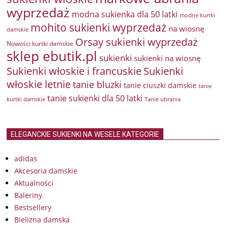
wyprzedaż
modna sukienka dla 50 latki
modne kurtki
mohito sukienki wyprzedaż
na wiosnę
damskie
Orsay sukienki wyprzedaż
Nowości kurtki damskie
sklep ebutik.pl
sukienki
sukienki na wiosnę
Sukienki włoskie i francuskie
Sukienki
włoskie letnie
tanie bluzki
tanie ciuszki damskie
tanie
tanie sukienki dla 50 latki
kurtki damskie
Tanie ubrania
ELEGANCKIE SUKIENKI NA WESELE KATEGORIE
adidas
Akcesoria damskie
Aktualności
Baleriny
Bestsellery
Bielizna damska