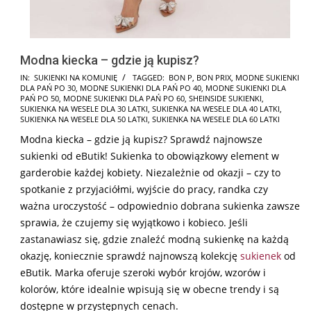
Modna kiecka – gdzie ją kupisz?
2025-
IN:
SUKIENKI NA KOMUNIĘ
TAGGED:
BON P
,
BON PRIX
,
MODNE SUKIENKI
DLA PAŃ PO 30
,
MODNE SUKIENKI DLA PAŃ PO 40
,
MODNE SUKIENKI DLA
08-
PAŃ PO 50
,
MODNE SUKIENKI DLA PAŃ PO 60
,
SHEINSIDE SUKIENKI
,
13
SUKIENKA NA WESELE DLA 30 LATKI
,
SUKIENKA NA WESELE DLA 40 LATKI
,
SUKIENKA NA WESELE DLA 50 LATKI
,
SUKIENKA NA WESELE DLA 60 LATKI
Modna kiecka – gdzie ją kupisz? Sprawdź najnowsze
sukienki od eButik! Sukienka to obowiązkowy element w
garderobie każdej kobiety. Niezależnie od okazji – czy to
spotkanie z przyjaciółmi, wyjście do pracy, randka czy
ważna uroczystość – odpowiednio dobrana sukienka zawsze
sprawia, że czujemy się wyjątkowo i kobieco. Jeśli
zastanawiasz się, gdzie znaleźć modną sukienkę na każdą
okazję, koniecznie sprawdź najnowszą kolekcję
sukienek
od
eButik. Marka oferuje szeroki wybór krojów, wzorów i
kolorów, które idealnie wpisują się w obecne trendy i są
dostępne w przystępnych cenach.