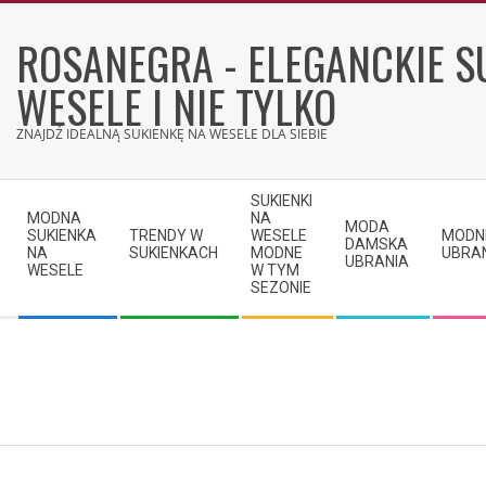
Skip
to
ROSANEGRA - ELEGANCKIE S
content
WESELE I NIE TYLKO
ZNAJDŹ IDEALNĄ SUKIENKĘ NA WESELE DLA SIEBIE
Secondary
SUKIENKI
Navigation
MODNA
NA
MODA
SUKIENKA
TRENDY W
WESELE
MODN
Menu
DAMSKA
NA
SUKIENKACH
MODNE
UBRA
UBRANIA
WESELE
W TYM
SEZONIE