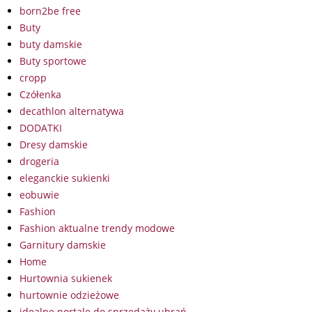
born2be free
Buty
buty damskie
Buty sportowe
cropp
Czółenka
decathlon alternatywa
DODATKI
Dresy damskie
drogeria
eleganckie sukienki
eobuwie
Fashion
Fashion aktualne trendy modowe
Garnitury damskie
Home
Hurtownia sukienek
hurtownie odzieżowe
idealne portale do sprzedaży ubrań