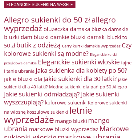
ELEGANCKIE SUKIENKI NA WESELE
Allegro sukienki do 50 zł
allegro
wyprzedaż
bluzeczka damska
bluzka damskie
bluzki damkie
bluzki dam
bluzki damski
bluzki to
butik z odzieżą
Czy
50 zł
Carry kurtki damskie wyprzedaż
kolorowe sukienki są modne?
Eleganckie kurtki
Eleganckie sukienki włoskie
fajne
przejściowe damskie
Jaka sukienka dla kobiety po 50?
i tanie ubrania
Jakie sukienki dla 30 latki?
jakie bluzki dla
jakie
sukienki dl a 40 latki? Modne sukienki dla pań po 50 Allegro
Jakie sukienki odmładzają?
Jakie sukienki
wyszczuplają?
kolorowe sukienki
Kolorowe sukienki
letnie
na wiosnę
koszulowe sukienki
wyprzedaże
mango
mango bluzki
Markowe
ubrania
markowe bluzki wyprzedaż
markowe ubrania
sukienki włoskie