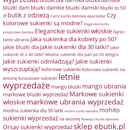
bluzeczka damska
bluzka damskie
bluzki damkie
bluzki dam
bluzki damski
bluzki to 50
butik z odzieżą
Czy
zł
Carry kurtki damskie wyprzedaż
kolorowe sukienki są modne?
Eleganckie kurtki
Eleganckie sukienki włoskie
fajne i
przejściowe damskie
Jaka sukienka dla kobiety po 50?
tanie ubrania
Jakie sukienki dla 30 latki?
jakie bluzki dla
jakie
sukienki dl a 40 latki? Modne sukienki dla pań po 50 Allegro
Jakie sukienki odmładzają?
Jakie sukienki
wyszczuplają?
kolorowe sukienki
Kolorowe sukienki na
letnie
wiosnę
koszulowe sukienki
wyprzedaże
mango ubrania
mango bluzki
Markowe sukienki
markowe bluzki wyprzedaż
markowe ubrania wyprzedaż
włoskie
mohito
modna sukienka dla 50 latki
modne kurtki damskie
sukienki wyprzedaż
na wiosnę
Nowości kurtki damskie
sklep ebutik.pl
Orsay sukienki wyprzedaż