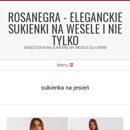
Skip
to
ROSANEGRA - ELEGANCKIE
content
SUKIENKI NA WESELE I NIE
TYLKO
ZNAJDŹ IDEALNĄ SUKIENKĘ NA WESELE DLA SIEBIE
Secondary
Menu
Navigation
Menu
sukienka na jesień