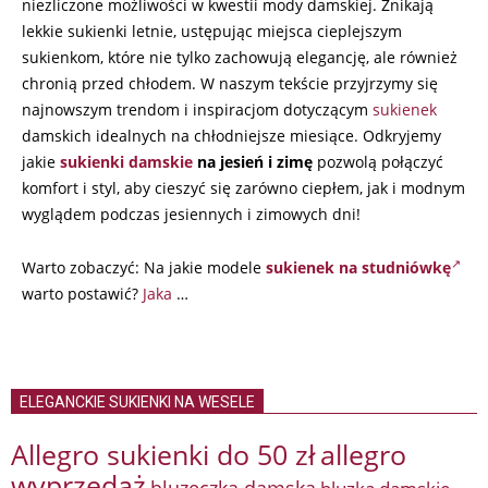
niezliczone możliwości w kwestii mody damskiej. Znikają
lekkie sukienki letnie, ustępując miejsca cieplejszym
sukienkom, które nie tylko zachowują elegancję, ale również
chronią przed chłodem. W naszym tekście przyjrzymy się
najnowszym trendom i inspiracjom dotyczącym
sukienek
damskich idealnych na chłodniejsze miesiące. Odkryjemy
jakie
sukienki damskie
na jesień i zimę
pozwolą połączyć
komfort i styl, aby cieszyć się zarówno ciepłem, jak i modnym
wyglądem podczas jesiennych i zimowych dni!
Warto zobaczyć: Na jakie modele
sukienek na studniówkę
warto postawić?
Jaka
…
ELEGANCKIE SUKIENKI NA WESELE
Allegro sukienki do 50 zł
allegro
wyprzedaż