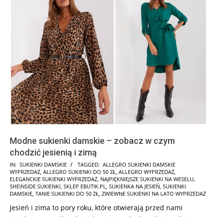
Modne sukienki damskie – zobacz w czym
chodzić jesienią i zimą
2025-
IN:
SUKIENKI DAMSKIE
TAGGED:
ALLEGRO SUKIENKI DAMSKIE
WYPRZEDAŻ
,
ALLEGRO SUKIENKI DO 50 ZŁ
,
ALLEGRO WYPRZEDAŻ
,
10-
ELEGANCKIE SUKIENKI WYPRZEDAŻ
,
NAJPIĘKNIEJSZE SUKIENKI NA WESELU
,
05
SHEINSIDE SUKIENKI
,
SKLEP EBUTIK.PL
,
SUKIENKA NA JESIEŃ
,
SUKIENKI
DAMSKIE
,
TANIE SUKIENKI DO 50 ZŁ
,
ZWIEWNE SUKIENKI NA LATO WYPRZEDAŻ
Jesień i zima to pory roku, które otwierają przed nami