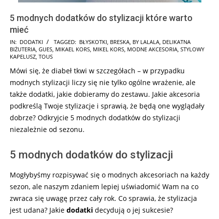
5 modnych dodatków do stylizacji które warto
mieć
2025-
IN:
DODATKI
TAGGED:
BŁYSKOTKI
,
BRESKA
,
BY LALALA
,
DELIKATNA
BIŻUTERIA
,
GUES
,
MIKAEL KORS
,
MIKEL KORS
,
MODNE AKCESORIA
,
STYLOWY
02-
KAPELUSZ
,
TOUS
02
Mówi się, że diabeł tkwi w szczegółach – w przypadku
modnych stylizacji liczy się nie tylko ogólne wrażenie, ale
także dodatki, jakie dobieramy do zestawu. Jakie akcesoria
podkreślą Twoje stylizacje i sprawią, że będą one wyglądały
dobrze? Odkryjcie 5 modnych dodatków do stylizacji
niezależnie od sezonu.
5 modnych dodatków do stylizacji
Mogłybyśmy rozpisywać się o modnych akcesoriach na każdy
sezon, ale naszym zdaniem lepiej uświadomić Wam na co
zwraca się uwagę przez cały rok. Co sprawia, że stylizacja
jest udana? Jakie
dodatki
decydują o jej sukcesie?