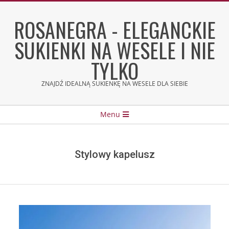
Skip
to
ROSANEGRA - ELEGANCKIE
content
SUKIENKI NA WESELE I NIE
TYLKO
ZNAJDŹ IDEALNĄ SUKIENKĘ NA WESELE DLA SIEBIE
Secondary
Menu
Navigation
Menu
Stylowy kapelusz