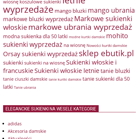
letnie
wiosnę
koszulowe sukienki
wyprzedaże
mango ubrania
mango bluzki
Markowe sukienki
markowe bluzki wyprzedaż
markowe ubrania wyprzedaż
włoskie
mohito
modna sukienka dla 50 latki
modne kurtki damskie
sukienki wyprzedaż
na wiosnę
Nowości kurtki damskie
sklep ebutik.pl
Orsay sukienki wyprzedaż
Sukienki włoskie i
sukienki
sukienki na wiosnę
francuskie
Sukienki włoskie letnie
tanie bluzki
tanie sukienki dla 50
tanie ciuszki damskie
tanie kurtki damskie
latki
Tanie ubrania
ELEGANCKIE SUKIENKI NA WESELE KATEGORIE
adidas
Akcesoria damskie
Aktualności