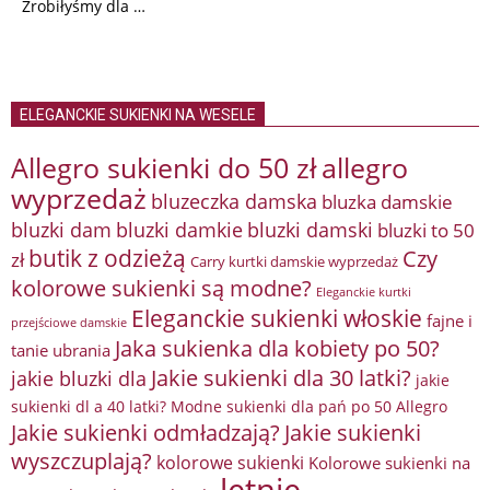
Zrobiłyśmy dla …
ELEGANCKIE SUKIENKI NA WESELE
Allegro sukienki do 50 zł
allegro
wyprzedaż
bluzeczka damska
bluzka damskie
bluzki damkie
bluzki dam
bluzki damski
bluzki to 50
butik z odzieżą
Czy
zł
Carry kurtki damskie wyprzedaż
kolorowe sukienki są modne?
Eleganckie kurtki
Eleganckie sukienki włoskie
fajne i
przejściowe damskie
Jaka sukienka dla kobiety po 50?
tanie ubrania
Jakie sukienki dla 30 latki?
jakie bluzki dla
jakie
sukienki dl a 40 latki? Modne sukienki dla pań po 50 Allegro
Jakie sukienki odmładzają?
Jakie sukienki
wyszczuplają?
kolorowe sukienki
Kolorowe sukienki na