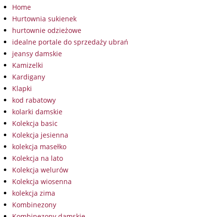
Home
Hurtownia sukienek
hurtownie odzieżowe
idealne portale do sprzedaży ubrań
jeansy damskie
Kamizelki
Kardigany
Klapki
kod rabatowy
kolarki damskie
Kolekcja basic
Kolekcja jesienna
kolekcja masełko
Kolekcja na lato
Kolekcja welurów
Kolekcja wiosenna
kolekcja zima
Kombinezony
Kombinezony damskie