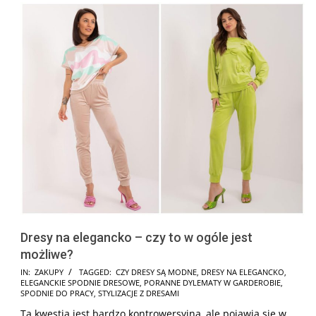
Dresy na elegancko – czy to w ogóle jest
możliwe?
2025-
IN:
ZAKUPY
TAGGED:
CZY DRESY SĄ MODNE
,
DRESY NA ELEGANCKO
,
ELEGANCKIE SPODNIE DRESOWE
,
PORANNE DYLEMATY W GARDEROBIE
,
07-
SPODNIE DO PRACY
,
STYLIZACJE Z DRESAMI
08
Ta kwestia jest bardzo kontrowersyjna, ale pojawia się w