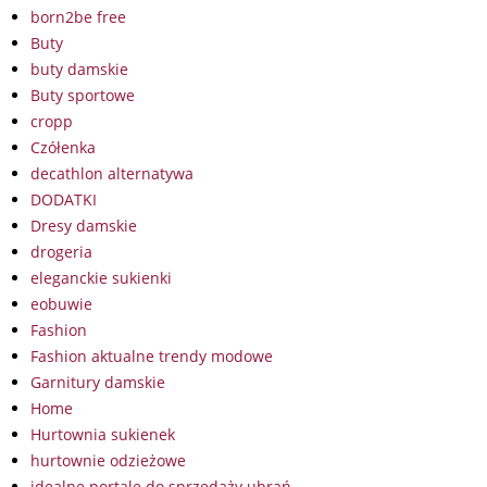
born2be free
Buty
buty damskie
Buty sportowe
cropp
Czółenka
decathlon alternatywa
DODATKI
Dresy damskie
drogeria
eleganckie sukienki
eobuwie
Fashion
Fashion aktualne trendy modowe
Garnitury damskie
Home
Hurtownia sukienek
hurtownie odzieżowe
idealne portale do sprzedaży ubrań