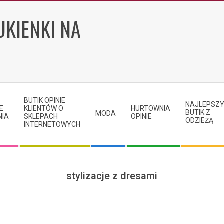
UKIENKI NA
BUTIK OPINIE
NAJLEPSZ
E
KLIENTÓW O
HURTOWNIA
BUTIK Z
MODA
NIA
SKLEPACH
OPINIE
ODZIEŻĄ
INTERNETOWYCH
stylizacje z dresami