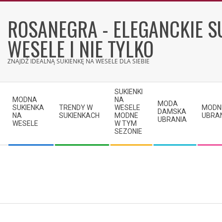
Skip
to
ROSANEGRA - ELEGANCKIE S
content
WESELE I NIE TYLKO
ZNAJDŹ IDEALNĄ SUKIENKĘ NA WESELE DLA SIEBIE
Secondary
SUKIENKI
Navigation
MODNA
NA
MODA
SUKIENKA
TRENDY W
WESELE
MODN
Menu
DAMSKA
NA
SUKIENKACH
MODNE
UBRA
UBRANIA
WESELE
W TYM
SEZONIE