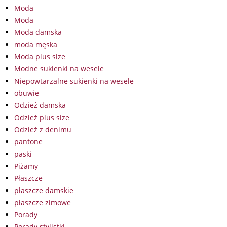
Moda
Moda
Moda damska
moda męska
Moda plus size
Modne sukienki na wesele
Niepowtarzalne sukienki na wesele
obuwie
Odzież damska
Odzież plus size
Odzież z denimu
pantone
paski
Piżamy
Płaszcze
płaszcze damskie
płaszcze zimowe
Porady
Porady stylistki