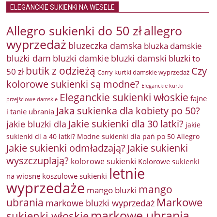
ELEGANCKIE SUKIENKI NA WESELE
Allegro sukienki do 50 zł
allegro
wyprzedaż
bluzeczka damska
bluzka damskie
bluzki damkie
bluzki dam
bluzki damski
bluzki to
butik z odzieżą
Czy
50 zł
Carry kurtki damskie wyprzedaż
kolorowe sukienki są modne?
Eleganckie kurtki
Eleganckie sukienki włoskie
fajne
przejściowe damskie
Jaka sukienka dla kobiety po 50?
i tanie ubrania
Jakie sukienki dla 30 latki?
jakie bluzki dla
jakie
sukienki dl a 40 latki? Modne sukienki dla pań po 50 Allegro
Jakie sukienki odmładzają?
Jakie sukienki
wyszczuplają?
kolorowe sukienki
Kolorowe sukienki
letnie
na wiosnę
koszulowe sukienki
wyprzedaże
mango
mango bluzki
Markowe
ubrania
markowe bluzki wyprzedaż
markowe ubrania
sukienki włoskie