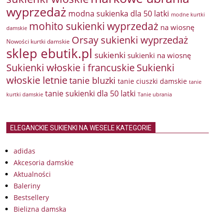
wyprzedaż
modna sukienka dla 50 latki
modne kurtki
mohito sukienki wyprzedaż
na wiosnę
damskie
Orsay sukienki wyprzedaż
Nowości kurtki damskie
sklep ebutik.pl
sukienki
sukienki na wiosnę
Sukienki włoskie i francuskie
Sukienki
włoskie letnie
tanie bluzki
tanie ciuszki damskie
tanie
tanie sukienki dla 50 latki
kurtki damskie
Tanie ubrania
ELEGANCKIE SUKIENKI NA WESELE KATEGORIE
adidas
Akcesoria damskie
Aktualności
Baleriny
Bestsellery
Bielizna damska