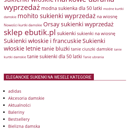
wyprzedaż
modna sukienka dla 50 latki
modne kurtki
mohito sukienki wyprzedaż
na wiosnę
damskie
Orsay sukienki wyprzedaż
Nowości kurtki damskie
sklep ebutik.pl
sukienki
sukienki na wiosnę
Sukienki włoskie i francuskie
Sukienki
włoskie letnie
tanie bluzki
tanie ciuszki damskie
tanie
tanie sukienki dla 50 latki
kurtki damskie
Tanie ubrania
ELEGANCKIE SUKIENKI NA WESELE KATEGORIE
adidas
Akcesoria damskie
Aktualności
Baleriny
Bestsellery
Bielizna damska