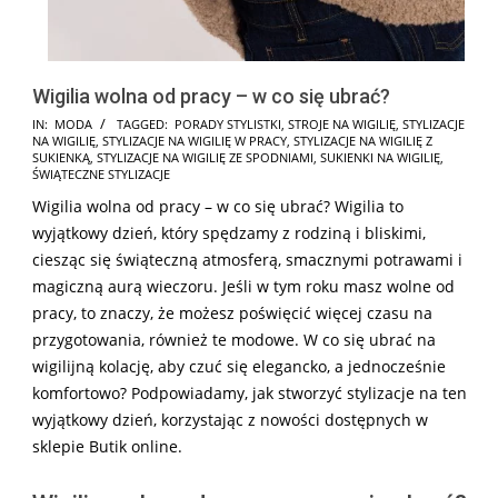
Wigilia wolna od pracy – w co się ubrać?
2024-
IN:
MODA
TAGGED:
PORADY STYLISTKI
,
STROJE NA WIGILIĘ
,
STYLIZACJE
NA WIGILIĘ
,
STYLIZACJE NA WIGILIĘ W PRACY
,
STYLIZACJE NA WIGILIĘ Z
10-
SUKIENKĄ
,
STYLIZACJE NA WIGILIĘ ZE SPODNIAMI
,
SUKIENKI NA WIGILIĘ
,
25
ŚWIĄTECZNE STYLIZACJE
Wigilia wolna od pracy – w co się ubrać? Wigilia to
wyjątkowy dzień, który spędzamy z rodziną i bliskimi,
ciesząc się świąteczną atmosferą, smacznymi potrawami i
magiczną aurą wieczoru. Jeśli w tym roku masz wolne od
pracy, to znaczy, że możesz poświęcić więcej czasu na
przygotowania, również te modowe. W co się ubrać na
wigilijną kolację, aby czuć się elegancko, a jednocześnie
komfortowo? Podpowiadamy, jak stworzyć stylizacje na ten
wyjątkowy dzień, korzystając z nowości dostępnych w
sklepie Butik online.