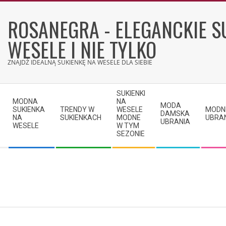
Skip
to
ROSANEGRA - ELEGANCKIE S
content
WESELE I NIE TYLKO
ZNAJDŹ IDEALNĄ SUKIENKĘ NA WESELE DLA SIEBIE
Secondary
SUKIENKI
Navigation
MODNA
NA
MODA
SUKIENKA
TRENDY W
WESELE
MODN
Menu
DAMSKA
NA
SUKIENKACH
MODNE
UBRA
UBRANIA
WESELE
W TYM
SEZONIE