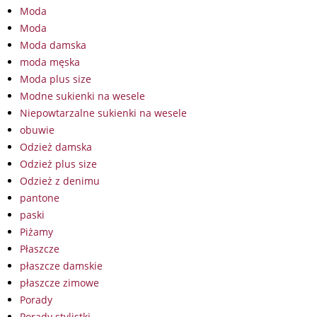
Moda
Moda
Moda damska
moda męska
Moda plus size
Modne sukienki na wesele
Niepowtarzalne sukienki na wesele
obuwie
Odzież damska
Odzież plus size
Odzież z denimu
pantone
paski
Piżamy
Płaszcze
płaszcze damskie
płaszcze zimowe
Porady
Porady stylistki