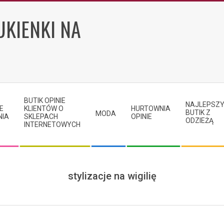
UKIENKI NA
BUTIK OPINIE
NAJLEPSZ
E
KLIENTÓW O
HURTOWNIA
BUTIK Z
MODA
NIA
SKLEPACH
OPINIE
ODZIEŻĄ
INTERNETOWYCH
stylizacje na wigilię