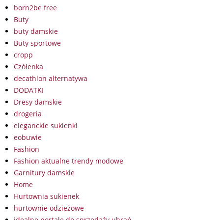
born2be free
Buty
buty damskie
Buty sportowe
cropp
Czółenka
decathlon alternatywa
DODATKI
Dresy damskie
drogeria
eleganckie sukienki
eobuwie
Fashion
Fashion aktualne trendy modowe
Garnitury damskie
Home
Hurtownia sukienek
hurtownie odzieżowe
idealne portale do sprzedaży ubrań