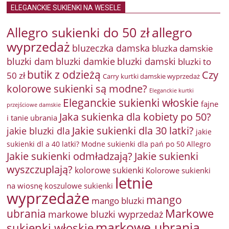
ELEGANCKIE SUKIENKI NA WESELE
Allegro sukienki do 50 zł
allegro
wyprzedaż
bluzeczka damska
bluzka damskie
bluzki damkie
bluzki dam
bluzki damski
bluzki to
butik z odzieżą
Czy
50 zł
Carry kurtki damskie wyprzedaż
kolorowe sukienki są modne?
Eleganckie kurtki
Eleganckie sukienki włoskie
fajne
przejściowe damskie
Jaka sukienka dla kobiety po 50?
i tanie ubrania
Jakie sukienki dla 30 latki?
jakie bluzki dla
jakie
sukienki dl a 40 latki? Modne sukienki dla pań po 50 Allegro
Jakie sukienki odmładzają?
Jakie sukienki
wyszczuplają?
kolorowe sukienki
Kolorowe sukienki
letnie
na wiosnę
koszulowe sukienki
wyprzedaże
mango
mango bluzki
Markowe
ubrania
markowe bluzki wyprzedaż
markowe ubrania
sukienki włoskie