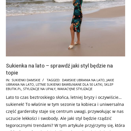
Sukienka na lato – sprawdź jaki styl będzie na
topie
2026-
IN:
SUKIENKI DAMSKIE
TAGGED:
DAMSKIE UBRANIA NA LATO
,
JAKIE
UBRANIA NA LATO
,
LETNIE SUKIENKI BAWEŁNIANE DLA 50 LATKI
,
SKLEP
06-
EBUTIK.PL
,
STYLIZACJE NA UPAŁY
,
WAKACYJNE STYLIZACJE
12
Lato to czas beztroskiego słońca, letniej bryzy i oczywiście…
sukienek! To właśnie w tym sezonie ta kobieca i uniwersalna
część garderoby staje się centrum uwagi, przywołując w nas
uczucie lekkości i swobody. Ale jaki styl będzie rządzić
tegorocznymi trendami? W tym artykule przyjrzymy się, która