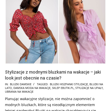
Stylizacje z modnymi bluzkami na wakacje – jaki
look jest obecnie na czasie?
2026-
IN:
BLUZKI DAMSKIE
TAGGED:
BLUZKI HISZPANKI STYLIZACJE
,
BLUZKI NA
LATO
,
DAMSKA MODA NA WAKACJE
,
SKLEP EBUTIK.PL
,
STYLIZACJE NA UPAŁY
,
06-
UBRANIA NA WAKACJE
15
Planując wakacyjne stylizacje, nie można zapomnieć o
modnych bluzkach, które są nieodłącznym elementem
letniej garderoby! Bluzki na wakacje charakteryzują się