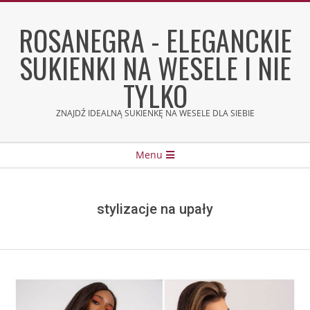
Skip
to
ROSANEGRA - ELEGANCKIE
content
SUKIENKI NA WESELE I NIE
TYLKO
ZNAJDŹ IDEALNĄ SUKIENKĘ NA WESELE DLA SIEBIE
Secondary
Menu
Navigation
Menu
stylizacje na upały