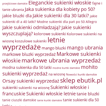
Eleganckie sukienki włoskie
fajne i
przejściowe damskie
Jaka sukienka dla kobiety po 50?
tanie ubrania
Jakie sukienki dla 30 latki?
jakie bluzki dla
jakie
sukienki dl a 40 latki? Modne sukienki dla pań po 50 Allegro
Jakie sukienki odmładzają?
Jakie sukienki
wyszczuplają?
kolorowe sukienki
Kolorowe sukienki na
letnie
wiosnę
koszulowe sukienki
wyprzedaże
mango ubrania
mango bluzki
Markowe sukienki
markowe bluzki wyprzedaż
markowe ubrania wyprzedaż
włoskie
mohito
modna sukienka dla 50 latki
modne kurtki damskie
sukienki wyprzedaż
na wiosnę
Nowości kurtki damskie
sklep ebutik.pl
Orsay sukienki wyprzedaż
Sukienki włoskie i
sukienki
sukienki na wiosnę
francuskie
Sukienki włoskie letnie
tanie bluzki
tanie sukienki dla 50
tanie ciuszki damskie
tanie kurtki damskie