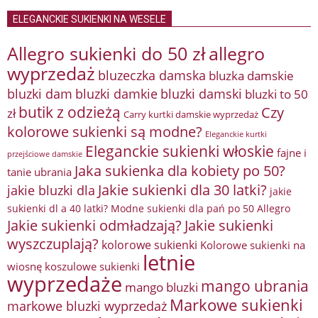
ELEGANCKIE SUKIENKI NA WESELE
Allegro sukienki do 50 zł
allegro
wyprzedaż
bluzeczka damska
bluzka damskie
bluzki damkie
bluzki dam
bluzki damski
bluzki to 50
butik z odzieżą
Czy
zł
Carry kurtki damskie wyprzedaż
kolorowe sukienki są modne?
Eleganckie kurtki
Eleganckie sukienki włoskie
fajne i
przejściowe damskie
Jaka sukienka dla kobiety po 50?
tanie ubrania
Jakie sukienki dla 30 latki?
jakie bluzki dla
jakie
sukienki dl a 40 latki? Modne sukienki dla pań po 50 Allegro
Jakie sukienki odmładzają?
Jakie sukienki
wyszczuplają?
kolorowe sukienki
Kolorowe sukienki na
letnie
wiosnę
koszulowe sukienki
wyprzedaże
mango ubrania
mango bluzki
Markowe sukienki
markowe bluzki wyprzedaż