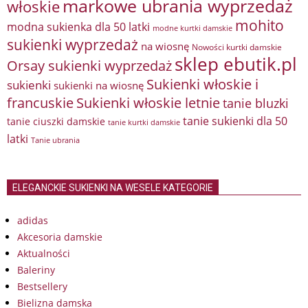
markowe ubrania wyprzedaż
włoskie
mohito
modna sukienka dla 50 latki
modne kurtki damskie
sukienki wyprzedaż
na wiosnę
Nowości kurtki damskie
sklep ebutik.pl
Orsay sukienki wyprzedaż
Sukienki włoskie i
sukienki
sukienki na wiosnę
francuskie
Sukienki włoskie letnie
tanie bluzki
tanie sukienki dla 50
tanie ciuszki damskie
tanie kurtki damskie
latki
Tanie ubrania
ELEGANCKIE SUKIENKI NA WESELE KATEGORIE
adidas
Akcesoria damskie
Aktualności
Baleriny
Bestsellery
Bielizna damska