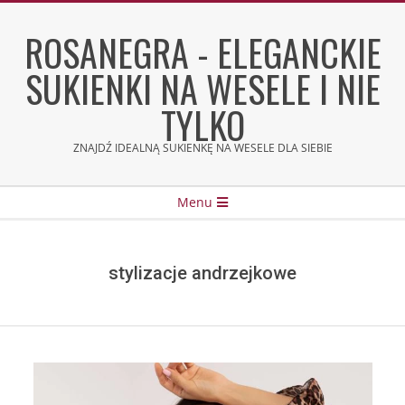
Skip
to
ROSANEGRA - ELEGANCKIE
content
SUKIENKI NA WESELE I NIE
TYLKO
ZNAJDŹ IDEALNĄ SUKIENKĘ NA WESELE DLA SIEBIE
Secondary
Menu
Navigation
Menu
stylizacje andrzejkowe