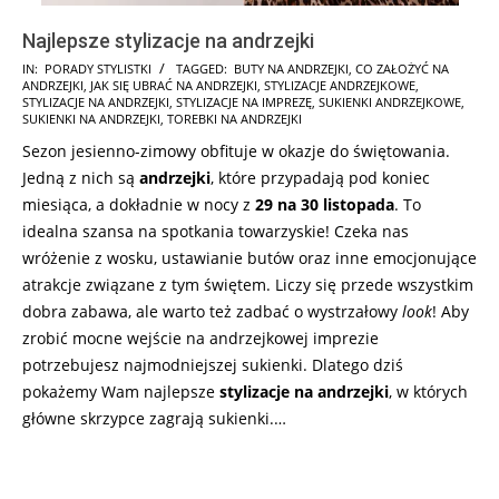
Najlepsze stylizacje na andrzejki
2024-
IN:
PORADY STYLISTKI
TAGGED:
BUTY NA ANDRZEJKI
,
CO ZAŁOŻYĆ NA
ANDRZEJKI
,
JAK SIĘ UBRAĆ NA ANDRZEJKI
,
STYLIZACJE ANDRZEJKOWE
,
11-
STYLIZACJE NA ANDRZEJKI
,
STYLIZACJE NA IMPREZĘ
,
SUKIENKI ANDRZEJKOWE
,
20
SUKIENKI NA ANDRZEJKI
,
TOREBKI NA ANDRZEJKI
Sezon jesienno-zimowy obfituje w okazje do świętowania.
Jedną z nich są
andrzejki
, które przypadają pod koniec
miesiąca, a dokładnie w nocy z
29 na 30 listopada
. To
idealna szansa na spotkania towarzyskie! Czeka nas
wróżenie z wosku, ustawianie butów oraz inne emocjonujące
atrakcje związane z tym świętem. Liczy się przede wszystkim
dobra zabawa, ale warto też zadbać o wystrzałowy
look
! Aby
zrobić mocne wejście na andrzejkowej imprezie
potrzebujesz najmodniejszej sukienki. Dlatego dziś
pokażemy Wam najlepsze
stylizacje na andrzejki
, w których
główne skrzypce zagrają sukienki.…