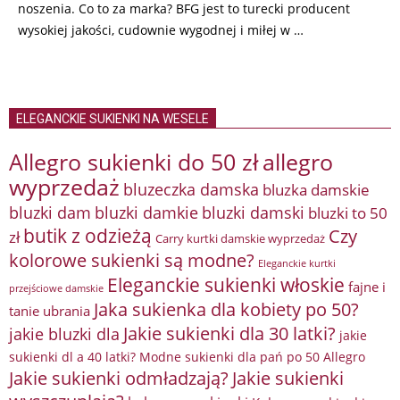
noszenia. Co to za marka? BFG jest to turecki producent
wysokiej jakości, cudownie wygodnej i miłej w …
ELEGANCKIE SUKIENKI NA WESELE
Allegro sukienki do 50 zł
allegro
wyprzedaż
bluzeczka damska
bluzka damskie
bluzki damkie
bluzki dam
bluzki damski
bluzki to 50
butik z odzieżą
Czy
zł
Carry kurtki damskie wyprzedaż
kolorowe sukienki są modne?
Eleganckie kurtki
Eleganckie sukienki włoskie
fajne i
przejściowe damskie
Jaka sukienka dla kobiety po 50?
tanie ubrania
Jakie sukienki dla 30 latki?
jakie bluzki dla
jakie
sukienki dl a 40 latki? Modne sukienki dla pań po 50 Allegro
Jakie sukienki odmładzają?
Jakie sukienki