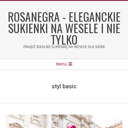
Skip
to
ROSANEGRA - ELEGANCKIE
content
SUKIENKI NA WESELE I NIE
TYLKO
ZNAJDŹ IDEALNĄ SUKIENKĘ NA WESELE DLA SIEBIE
Secondary
Menu
Navigation
Menu
styl basic