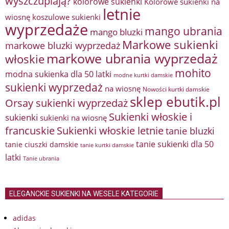
wyszczuplają?
kolorowe sukienki
Kolorowe sukienki na
letnie
wiosnę
koszulowe sukienki
wyprzedaże
mango ubrania
mango bluzki
Markowe sukienki
markowe bluzki wyprzedaż
markowe ubrania wyprzedaż
włoskie
mohito
modna sukienka dla 50 latki
modne kurtki damskie
sukienki wyprzedaż
na wiosnę
Nowości kurtki damskie
sklep ebutik.pl
Orsay sukienki wyprzedaż
Sukienki włoskie i
sukienki
sukienki na wiosnę
francuskie
Sukienki włoskie letnie
tanie bluzki
tanie sukienki dla 50
tanie ciuszki damskie
tanie kurtki damskie
latki
Tanie ubrania
ELEGANCKIE SUKIENKI NA WESELE KATEGORIE
adidas