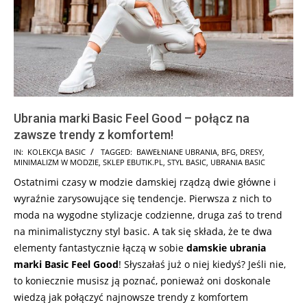
Ubrania marki Basic Feel Good – połącz na
zawsze trendy z komfortem!
2025-
IN:
KOLEKCJA BASIC
TAGGED:
BAWEŁNIANE UBRANIA
,
BFG
,
DRESY
,
MINIMALIZM W MODZIE
,
SKLEP EBUTIK.PL
,
STYL BASIC
,
UBRANIA BASIC
08-
Ostatnimi czasy w modzie damskiej rządzą dwie główne i
20
wyraźnie zarysowujące się tendencje. Pierwsza z nich to
moda na wygodne stylizacje codzienne, druga zaś to trend
na minimalistyczny styl basic. A tak się składa, że te dwa
elementy fantastycznie łączą w sobie
damskie ubrania
marki
Basic Feel Good
! Słyszałaś już o niej kiedyś? Jeśli nie,
to koniecznie musisz ją poznać, ponieważ oni doskonale
wiedzą jak połączyć najnowsze trendy z komfortem