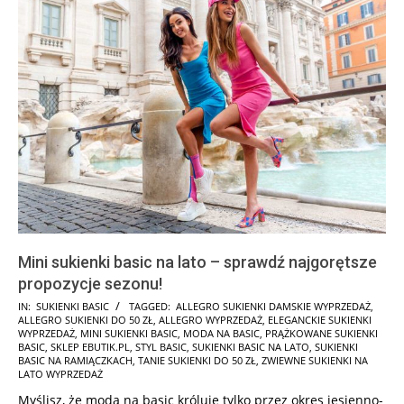
Mini sukienki basic na lato – sprawdź najgorętsze
propozycje sezonu!
2026-
IN:
SUKIENKI BASIC
TAGGED:
ALLEGRO SUKIENKI DAMSKIE WYPRZEDAŻ
,
ALLEGRO SUKIENKI DO 50 ZŁ
,
ALLEGRO WYPRZEDAŻ
,
ELEGANCKIE SUKIENKI
07-
WYPRZEDAŻ
,
MINI SUKIENKI BASIC
,
MODA NA BASIC
,
PRĄŻKOWANE SUKIENKI
07
BASIC
,
SKLEP EBUTIK.PL
,
STYL BASIC
,
SUKIENKI BASIC NA LATO
,
SUKIENKI
BASIC NA RAMIĄCZKACH
,
TANIE SUKIENKI DO 50 ZŁ
,
ZWIEWNE SUKIENKI NA
LATO WYPRZEDAŻ
Myślisz, że moda na basic króluje tylko przez okres jesienno-