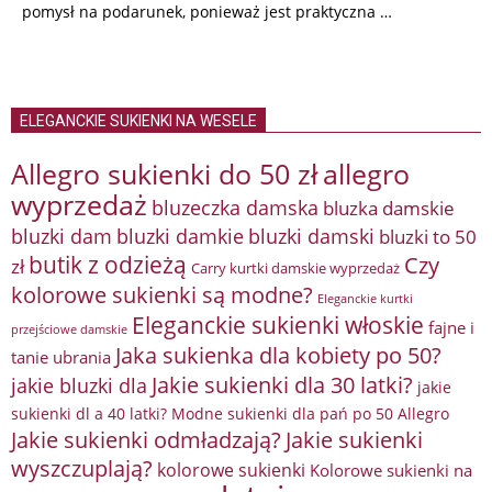
pomysł na podarunek, ponieważ jest praktyczna …
ELEGANCKIE SUKIENKI NA WESELE
Allegro sukienki do 50 zł
allegro
wyprzedaż
bluzeczka damska
bluzka damskie
bluzki damkie
bluzki dam
bluzki damski
bluzki to 50
butik z odzieżą
Czy
zł
Carry kurtki damskie wyprzedaż
kolorowe sukienki są modne?
Eleganckie kurtki
Eleganckie sukienki włoskie
fajne i
przejściowe damskie
Jaka sukienka dla kobiety po 50?
tanie ubrania
Jakie sukienki dla 30 latki?
jakie bluzki dla
jakie
sukienki dl a 40 latki? Modne sukienki dla pań po 50 Allegro
Jakie sukienki odmładzają?
Jakie sukienki
wyszczuplają?
kolorowe sukienki
Kolorowe sukienki na