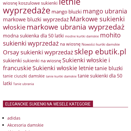
letnie
wiosnę
koszulowe sukienki
wyprzedaże
mango ubrania
mango bluzki
Markowe sukienki
markowe bluzki wyprzedaż
markowe ubrania wyprzedaż
włoskie
mohito
modna sukienka dla 50 latki
modne kurtki damskie
sukienki wyprzedaż
na wiosnę
Nowości kurtki damskie
sklep ebutik.pl
Orsay sukienki wyprzedaż
Sukienki włoskie i
sukienki
sukienki na wiosnę
francuskie
Sukienki włoskie letnie
tanie bluzki
tanie sukienki dla 50
tanie ciuszki damskie
tanie kurtki damskie
latki
Tanie ubrania
ELEGANCKIE SUKIENKI NA WESELE KATEGORIE
adidas
Akcesoria damskie