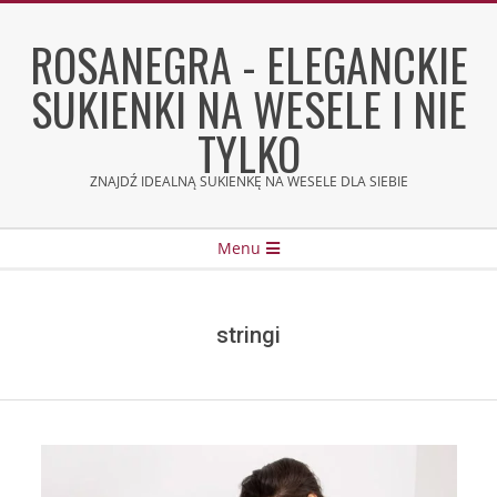
Skip
to
ROSANEGRA - ELEGANCKIE
content
SUKIENKI NA WESELE I NIE
TYLKO
ZNAJDŹ IDEALNĄ SUKIENKĘ NA WESELE DLA SIEBIE
Secondary
Menu
Navigation
Menu
stringi