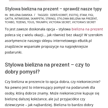
Stylowa bielizna na prezent – sprawdź nasze typy
2024-
IN:
BIELIZNA DAMSKA
TAGGED:
DZIEŃ KOBIET
,
ESOTIQ
,
ETAM
,
FIGI
,
GATTA
,
INTIMISSIMI
,
SKARPETKI
,
STRINGI
,
STYLOWA BIELIZNA NA PREZENT
,
11-
TCHIBO
,
TEZENIS
,
TOUS
,
TRIUMPH
,
VICTORIA SECRET
,
VICTORIA'S SECRET
17
To jest zawsze doskonała opcja – stylowa
bielizna na prezent
poleca się z wielu okazji… jak również bez okazji! W szerokim
asortymencie naszego sklepu internetowego eButik.pl
znajdziecie wspaniałe propozycje na najpiękniejsze
podarunki.
Stylowa bielizna na prezent – czy to
dobry pomysł?
Czy bielizna w prezencie to opcja dobra, czy niekoniecznie?
Na pewno jest to interesujący pomysł na podarunek dla
osoby, którą dobrze znamy. Może niekoniecznie kupuje się
bieliznę dalszej koleżance, ale już przyjaciółce czy
dziewczynie – jak najbardziej. Bielizna to bardzo dobry