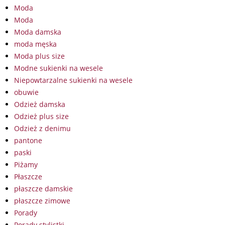
Moda
Moda
Moda damska
moda męska
Moda plus size
Modne sukienki na wesele
Niepowtarzalne sukienki na wesele
obuwie
Odzież damska
Odzież plus size
Odzież z denimu
pantone
paski
Piżamy
Płaszcze
płaszcze damskie
płaszcze zimowe
Porady
Porady stylistki