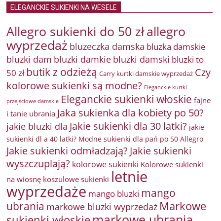
ELEGANCKIE SUKIENKI NA WESELE
Allegro sukienki do 50 zł
allegro
wyprzedaż
bluzeczka damska
bluzka damskie
bluzki damkie
bluzki dam
bluzki damski
bluzki to
butik z odzieżą
Czy
50 zł
Carry kurtki damskie wyprzedaż
kolorowe sukienki są modne?
Eleganckie kurtki
Eleganckie sukienki włoskie
fajne
przejściowe damskie
Jaka sukienka dla kobiety po 50?
i tanie ubrania
Jakie sukienki dla 30 latki?
jakie bluzki dla
jakie
sukienki dl a 40 latki? Modne sukienki dla pań po 50 Allegro
Jakie sukienki odmładzają?
Jakie sukienki
wyszczuplają?
kolorowe sukienki
Kolorowe sukienki
letnie
na wiosnę
koszulowe sukienki
wyprzedaże
mango
mango bluzki
Markowe
ubrania
markowe bluzki wyprzedaż
markowe ubrania
sukienki włoskie