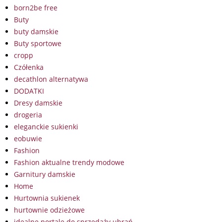
born2be free
Buty
buty damskie
Buty sportowe
cropp
Czółenka
decathlon alternatywa
DODATKI
Dresy damskie
drogeria
eleganckie sukienki
eobuwie
Fashion
Fashion aktualne trendy modowe
Garnitury damskie
Home
Hurtownia sukienek
hurtownie odzieżowe
idealne portale do sprzedaży ubrań