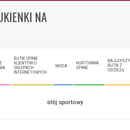
UKIENKI NA
BUTIK OPINIE
NAJLEPSZ
E
KLIENTÓW O
HURTOWNIA
BUTIK Z
MODA
NIA
SKLEPACH
OPINIE
ODZIEŻĄ
INTERNETOWYCH
stój sportowy