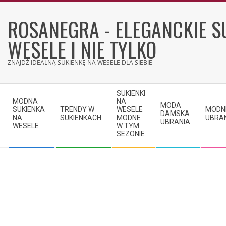
Skip
to
ROSANEGRA - ELEGANCKIE S
content
WESELE I NIE TYLKO
ZNAJDŹ IDEALNĄ SUKIENKĘ NA WESELE DLA SIEBIE
Secondary
SUKIENKI
Navigation
MODNA
NA
MODA
SUKIENKA
TRENDY W
WESELE
MODN
Menu
DAMSKA
NA
SUKIENKACH
MODNE
UBRA
UBRANIA
WESELE
W TYM
SEZONIE