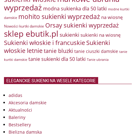
wyprzedaż
modna sukienka dla 50 latki
modne kurtki
mohito sukienki wyprzedaż
na wiosnę
damskie
Orsay sukienki wyprzedaż
Nowości kurtki damskie
sklep ebutik.pl
sukienki
sukienki na wiosnę
Sukienki włoskie i francuskie
Sukienki
włoskie letnie
tanie bluzki
tanie ciuszki damskie
tanie
tanie sukienki dla 50 latki
kurtki damskie
Tanie ubrania
ELEGANCKIE SUKIENKI NA WESELE KATEGORIE
adidas
Akcesoria damskie
Aktualności
Baleriny
Bestsellery
Bielizna damska