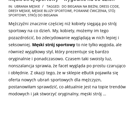
2025-
IN:
UBRANIA MĘSKIE
TAGGED:
DO BIEGANIA NA BIEŻNI
,
DRESS CODE
,
DRESY MĘSKIE
,
MĘSKIE BLUZY SPORTOWE
,
PORANNE ĆWICZENIA
,
STÓJ
07-
SPORTOWY
,
STRÓJ DO BIEGANIA
26
Mężczyźni znacznie częściej niż kobiety sięgają po strój
sportowy na co dzień. My, kobiety, możemy im tego
pozazdrościć, bo zdecydowanie wyglądają w nich lepiej i
seksowniej.
Męski strój sportowy
to nie tylko wygoda, ale
również wyjątkowy styl, który prezentuje się bardzo
oryginalnie i ponadczasowo. Czasem taki swoisty luz,
nonszalancja sprawia, że facet wygląda po prostu czarująco
i obłędnie. Z okazji tego, że w sklepie eButik pojawiła się
oferta nowych ubrań sportowych dla mężczyzn,
postanowiłam sprawdzić, co aktualnie jest na topie trendów
modowych i jak stworzyć oryginalny, męski strój …