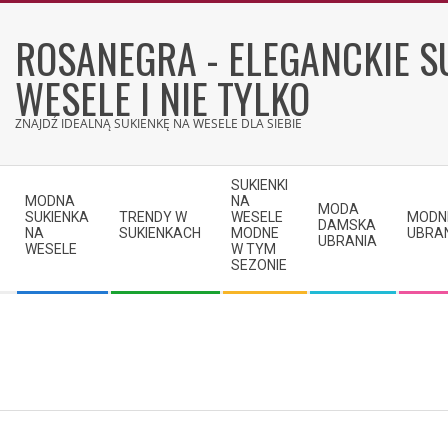
Skip
to
ROSANEGRA - ELEGANCKIE S
content
WESELE I NIE TYLKO
ZNAJDŹ IDEALNĄ SUKIENKĘ NA WESELE DLA SIEBIE
Secondary
SUKIENKI
Navigation
MODNA
NA
MODA
SUKIENKA
TRENDY W
WESELE
MODN
Menu
DAMSKA
NA
SUKIENKACH
MODNE
UBRA
UBRANIA
WESELE
W TYM
SEZONIE