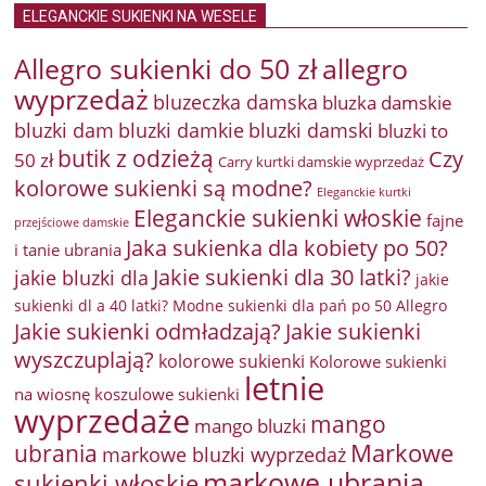
ELEGANCKIE SUKIENKI NA WESELE
Allegro sukienki do 50 zł
allegro
wyprzedaż
bluzeczka damska
bluzka damskie
bluzki damkie
bluzki dam
bluzki damski
bluzki to
butik z odzieżą
Czy
50 zł
Carry kurtki damskie wyprzedaż
kolorowe sukienki są modne?
Eleganckie kurtki
Eleganckie sukienki włoskie
fajne
przejściowe damskie
Jaka sukienka dla kobiety po 50?
i tanie ubrania
Jakie sukienki dla 30 latki?
jakie bluzki dla
jakie
sukienki dl a 40 latki? Modne sukienki dla pań po 50 Allegro
Jakie sukienki odmładzają?
Jakie sukienki
wyszczuplają?
kolorowe sukienki
Kolorowe sukienki
letnie
na wiosnę
koszulowe sukienki
wyprzedaże
mango
mango bluzki
Markowe
ubrania
markowe bluzki wyprzedaż
markowe ubrania
sukienki włoskie