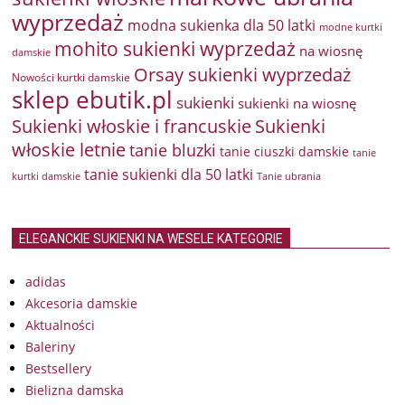
wyprzedaż
modna sukienka dla 50 latki
modne kurtki
mohito sukienki wyprzedaż
na wiosnę
damskie
Orsay sukienki wyprzedaż
Nowości kurtki damskie
sklep ebutik.pl
sukienki
sukienki na wiosnę
Sukienki włoskie i francuskie
Sukienki
włoskie letnie
tanie bluzki
tanie ciuszki damskie
tanie
tanie sukienki dla 50 latki
kurtki damskie
Tanie ubrania
ELEGANCKIE SUKIENKI NA WESELE KATEGORIE
adidas
Akcesoria damskie
Aktualności
Baleriny
Bestsellery
Bielizna damska