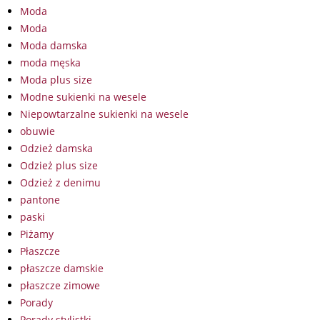
Moda
Moda
Moda damska
moda męska
Moda plus size
Modne sukienki na wesele
Niepowtarzalne sukienki na wesele
obuwie
Odzież damska
Odzież plus size
Odzież z denimu
pantone
paski
Piżamy
Płaszcze
płaszcze damskie
płaszcze zimowe
Porady
Porady stylistki