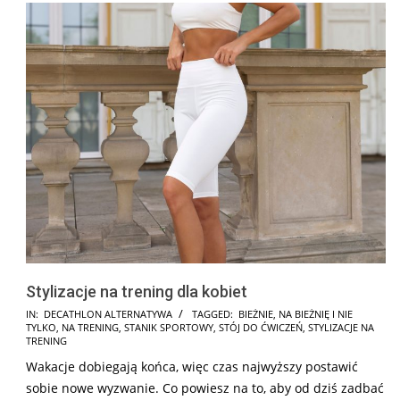
Stylizacje na trening dla kobiet
2025-
IN:
DECATHLON ALTERNATYWA
TAGGED:
BIEŻNIE
,
NA BIEŻNIĘ I NIE
TYLKO
,
NA TRENING
,
STANIK SPORTOWY
,
STÓJ DO ĆWICZEŃ
,
STYLIZACJE NA
12-
TRENING
01
Wakacje dobiegają końca, więc czas najwyższy postawić
sobie nowe wyzwanie. Co powiesz na to, aby od dziś zadbać