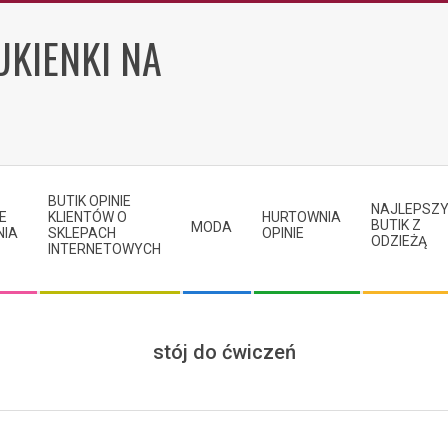
UKIENKI NA
BUTIK OPINIE
NAJLEPSZ
E
KLIENTÓW O
HURTOWNIA
BUTIK Z
MODA
NIA
SKLEPACH
OPINIE
ODZIEŻĄ
INTERNETOWYCH
stój do ćwiczeń