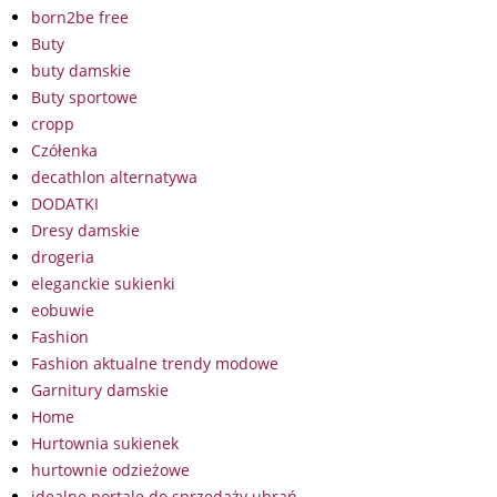
born2be free
Buty
buty damskie
Buty sportowe
cropp
Czółenka
decathlon alternatywa
DODATKI
Dresy damskie
drogeria
eleganckie sukienki
eobuwie
Fashion
Fashion aktualne trendy modowe
Garnitury damskie
Home
Hurtownia sukienek
hurtownie odzieżowe
idealne portale do sprzedaży ubrań