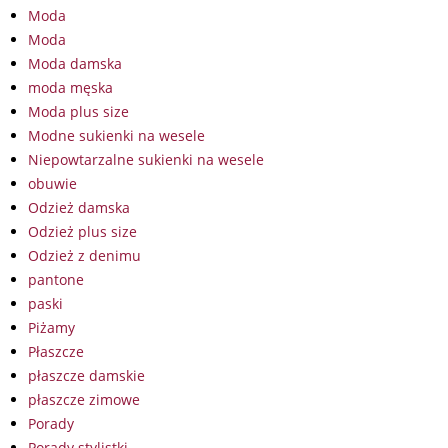
Moda
Moda
Moda damska
moda męska
Moda plus size
Modne sukienki na wesele
Niepowtarzalne sukienki na wesele
obuwie
Odzież damska
Odzież plus size
Odzież z denimu
pantone
paski
Piżamy
Płaszcze
płaszcze damskie
płaszcze zimowe
Porady
Porady stylistki