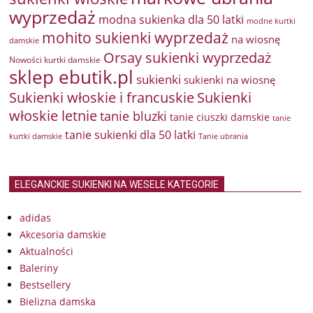
wyprzedaż
modna sukienka dla 50 latki
modne kurtki
mohito sukienki wyprzedaż
na wiosnę
damskie
Orsay sukienki wyprzedaż
Nowości kurtki damskie
sklep ebutik.pl
sukienki
sukienki na wiosnę
Sukienki włoskie i francuskie
Sukienki
włoskie letnie
tanie bluzki
tanie ciuszki damskie
tanie
tanie sukienki dla 50 latki
kurtki damskie
Tanie ubrania
ELEGANCKIE SUKIENKI NA WESELE KATEGORIE
adidas
Akcesoria damskie
Aktualności
Baleriny
Bestsellery
Bielizna damska