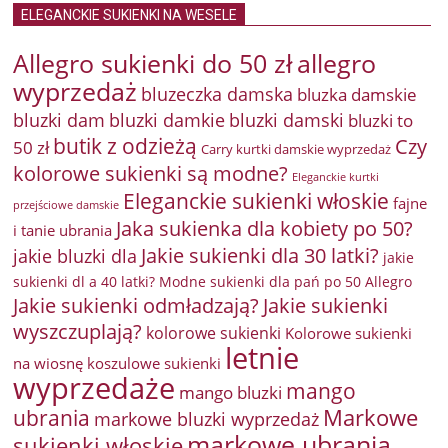
ELEGANCKIE SUKIENKI NA WESELE
Allegro sukienki do 50 zł
allegro
wyprzedaż
bluzeczka damska
bluzka damskie
bluzki damkie
bluzki dam
bluzki damski
bluzki to
butik z odzieżą
Czy
50 zł
Carry kurtki damskie wyprzedaż
kolorowe sukienki są modne?
Eleganckie kurtki
Eleganckie sukienki włoskie
fajne
przejściowe damskie
Jaka sukienka dla kobiety po 50?
i tanie ubrania
Jakie sukienki dla 30 latki?
jakie bluzki dla
jakie
sukienki dl a 40 latki? Modne sukienki dla pań po 50 Allegro
Jakie sukienki odmładzają?
Jakie sukienki
wyszczuplają?
kolorowe sukienki
Kolorowe sukienki
letnie
na wiosnę
koszulowe sukienki
wyprzedaże
mango
mango bluzki
Markowe
ubrania
markowe bluzki wyprzedaż
markowe ubrania
sukienki włoskie