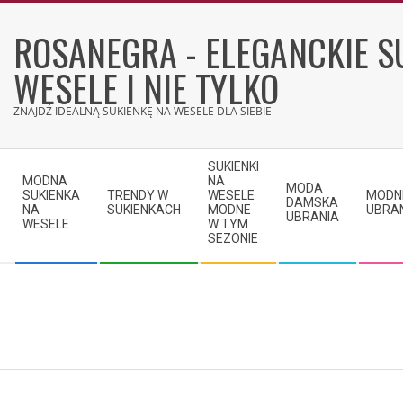
Skip
to
ROSANEGRA - ELEGANCKIE S
content
WESELE I NIE TYLKO
ZNAJDŹ IDEALNĄ SUKIENKĘ NA WESELE DLA SIEBIE
Secondary
SUKIENKI
Navigation
MODNA
NA
MODA
SUKIENKA
TRENDY W
WESELE
MODN
Menu
DAMSKA
NA
SUKIENKACH
MODNE
UBRA
UBRANIA
WESELE
W TYM
SEZONIE