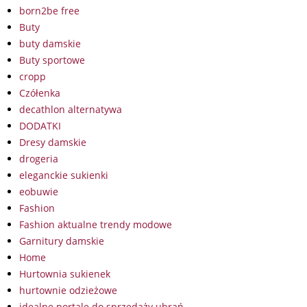
born2be free
Buty
buty damskie
Buty sportowe
cropp
Czółenka
decathlon alternatywa
DODATKI
Dresy damskie
drogeria
eleganckie sukienki
eobuwie
Fashion
Fashion aktualne trendy modowe
Garnitury damskie
Home
Hurtownia sukienek
hurtownie odzieżowe
idealne portale do sprzedaży ubrań