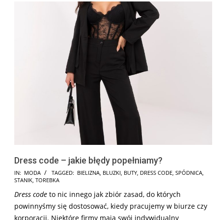
Dress code – jakie błędy popełniamy?
2018-
IN:
MODA
TAGGED:
BIELIZNA
,
BLUZKI
,
BUTY
,
DRESS CODE
,
SPÓDNICA
,
STANIK
,
TOREBKA
03-
Dress code
to nic innego jak zbiór zasad, do których
16
powinnyśmy się dostosować, kiedy pracujemy w biurze czy
korporacji. Niektóre firmy mają swój indywidualny