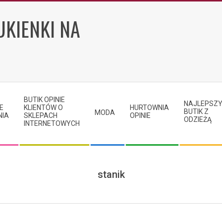
UKIENKI NA
BUTIK OPINIE
NAJLEPSZ
E
KLIENTÓW O
HURTOWNIA
BUTIK Z
MODA
NIA
SKLEPACH
OPINIE
ODZIEŻĄ
INTERNETOWYCH
stanik