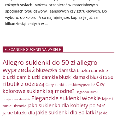
różnych stylach. Możesz przebierać w materiałowych
spodniach typu dzwony, jeansowych czy sztruksowych. Do
wyboru, do koloru! A co najfajniejsze, kupisz je już za
kilkadziesiąt złotych w …
ELEGANCKIE SUKIENKI NA WESELE
Allegro sukienki do 50 zł
allegro
wyprzedaż
bluzeczka damska
bluzka damskie
bluzki damkie
bluzki dam
bluzki damski
bluzki to 50
butik z odzieżą
Czy
zł
Carry kurtki damskie wyprzedaż
kolorowe sukienki są modne?
Eleganckie kurtki
Eleganckie sukienki włoskie
fajne i
przejściowe damskie
Jaka sukienka dla kobiety po 50?
tanie ubrania
Jakie sukienki dla 30 latki?
jakie bluzki dla
jakie