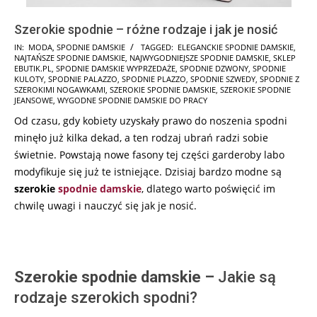
Szerokie spodnie – różne rodzaje i jak je nosić
2026-
IN:
MODA
,
SPODNIE DAMSKIE
TAGGED:
ELEGANCKIE SPODNIE DAMSKIE
,
NAJTAŃSZE SPODNIE DAMSKIE
,
NAJWYGODNIEJSZE SPODNIE DAMSKIE
,
SKLEP
03-
EBUTIK.PL
,
SPODNIE DAMSKIE WYPRZEDAŻE
,
SPODNIE DZWONY
,
SPODNIE
18
KULOTY
,
SPODNIE PALAZZO
,
SPODNIE PLAZZO
,
SPODNIE SZWEDY
,
SPODNIE Z
SZEROKIMI NOGAWKAMI
,
SZEROKIE SPODNIE DAMSKIE
,
SZEROKIE SPODNIE
JEANSOWE
,
WYGODNE SPODNIE DAMSKIE DO PRACY
Od czasu, gdy kobiety uzyskały prawo do noszenia spodni
minęło już kilka dekad, a ten rodzaj ubrań radzi sobie
świetnie. Powstają nowe fasony tej części garderoby labo
modyfikuje się już te istniejące. Dzisiaj bardzo modne są
szerokie
spodnie damskie
, dlatego warto poświęcić im
chwilę uwagi i nauczyć się jak je nosić.
Szerokie spodnie damskie –
Jakie są
rodzaje szerokich spodni?