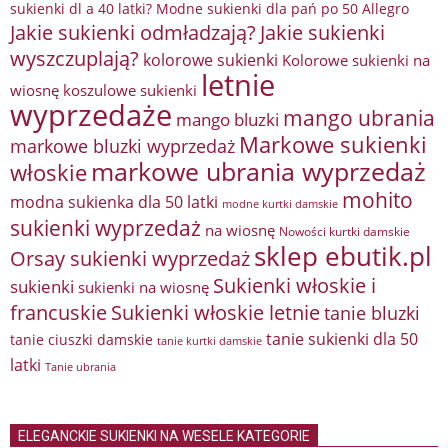
sukienki dl a 40 latki? Modne sukienki dla pań po 50 Allegro
Jakie sukienki odmładzają?
Jakie sukienki
wyszczuplają?
kolorowe sukienki
Kolorowe sukienki na
letnie
wiosnę
koszulowe sukienki
wyprzedaże
mango ubrania
mango bluzki
Markowe sukienki
markowe bluzki wyprzedaż
markowe ubrania wyprzedaż
włoskie
mohito
modna sukienka dla 50 latki
modne kurtki damskie
sukienki wyprzedaż
na wiosnę
Nowości kurtki damskie
sklep ebutik.pl
Orsay sukienki wyprzedaż
Sukienki włoskie i
sukienki
sukienki na wiosnę
francuskie
Sukienki włoskie letnie
tanie bluzki
tanie sukienki dla 50
tanie ciuszki damskie
tanie kurtki damskie
latki
Tanie ubrania
ELEGANCKIE SUKIENKI NA WESELE KATEGORIE