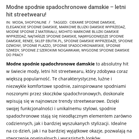
Modne spodnie spadochronowe damskie – letni
hit streetwearu!
2026-
IN:
MODA
,
SHOPONLINE
TAGGED:
CIEKAWE SPODNIE DAMSKIE
,
ELEGANCKIE SPODNIE DAMSKIE
,
MARKOWE BLUZKI DAMSKIE WYPRZEDAŻ
,
02-
MODNE SPODNIE Z MATERIAŁU
,
MOHITO MARKOWE BLUZKI DAMSKIE
12
WYPRZEDAŻ
,
NAJTAŃSZE SPODNIE DAMSKIE
,
NAJWYGODNIEJSZE SPODNIE
DAMSKIE
,
RENEE
,
SKLEP EBUTIK.PL
,
SPODNIE DAMSKIE WYPRZEDAŻE
,
SPODNIE
DZWONY
,
SPODNIE PLAZZO
,
SPODNIE SPADOCHRONIARSKIE
,
SPODNIE
SZWEDY
,
SPODNIE Z SZEROKIMI NOGAWKAMI
,
WYGODNE SPODNIE DAMSKIE
DO PRACY
Modne spodnie spadochronowe damskie
to absolutny hit
w świecie mody, letni hit streetwearu, który zdobywa coraz
większą popularność. Te charakterystyczne, luźne i
niezwykle komfortowe spodnie, zainspirowane spodniami
noszonymi przez skoczków spadochronowych, doskonale
wpisują się w najnowsze trendy streetwearowe. Dzięki
swojej funkcjonalności i unikalnemu stylowi, spodnie
spadochronowe stają się nieodłącznym elementem zarówno
codziennych, jak i bardziej wyszukanych stylizacji. Idealne
na co dzień, jak i na bardziej wyjątkowe okazje, pozwalają na
stworzenie oryginalnych i wyrazistych looków.