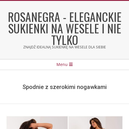
Skip
to
ROSANEGRA - ELEGANCKIE
content
SUKIENKI NA WESELE I NIE
TYLKO
ZNAJDŹ IDEALNĄ SUKIENKĘ NA WESELE DLA SIEBIE
Secondary
Menu
Navigation
Menu
Spodnie z szerokimi nogawkami