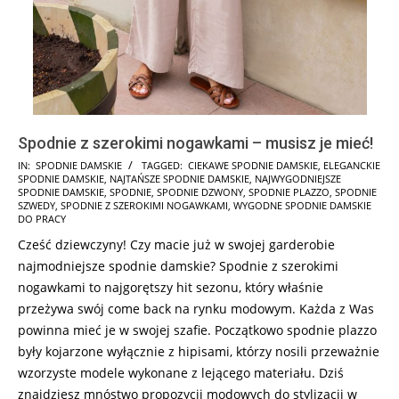
Spodnie z szerokimi nogawkami – musisz je mieć!
2025-
IN:
SPODNIE DAMSKIE
TAGGED:
CIEKAWE SPODNIE DAMSKIE
,
ELEGANCKIE
SPODNIE DAMSKIE
,
NAJTAŃSZE SPODNIE DAMSKIE
,
NAJWYGODNIEJSZE
08-
SPODNIE DAMSKIE
,
SPODNIE
,
SPODNIE DZWONY
,
SPODNIE PLAZZO
,
SPODNIE
15
SZWEDY
,
SPODNIE Z SZEROKIMI NOGAWKAMI
,
WYGODNE SPODNIE DAMSKIE
DO PRACY
Cześć dziewczyny! Czy macie już w swojej garderobie
najmodniejsze spodnie damskie? Spodnie z szerokimi
nogawkami to najgorętszy hit sezonu, który właśnie
przeżywa swój come back na rynku modowym. Każda z Was
powinna mieć je w swojej szafie. Początkowo spodnie plazzo
były kojarzone wyłącznie z hipisami, którzy nosili przeważnie
wzorzyste modele wykonane z lejącego materiału. Dziś
znajdziesz mnóstwo propozycji modowych do stylizacji w