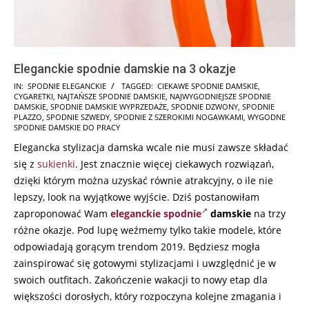
Eleganckie spodnie damskie na 3 okazje
2025-
IN:
SPODNIE ELEGANCKIE
TAGGED:
CIEKAWE SPODNIE DAMSKIE
,
CYGARETKI
,
NAJTAŃSZE SPODNIE DAMSKIE
,
NAJWYGODNIEJSZE SPODNIE
08-
DAMSKIE
,
SPODNIE DAMSKIE WYPRZEDAŻE
,
SPODNIE DZWONY
,
SPODNIE
16
PLAZZO
,
SPODNIE SZWEDY
,
SPODNIE Z SZEROKIMI NOGAWKAMI
,
WYGODNE
SPODNIE DAMSKIE DO PRACY
Elegancka stylizacja damska wcale nie musi zawsze składać
się z
sukienki
. Jest znacznie więcej ciekawych rozwiązań,
dzięki którym można uzyskać równie atrakcyjny, o ile nie
lepszy, look na wyjątkowe wyjście. Dziś postanowiłam
zaproponować Wam
eleganckie spodnie
damskie
na trzy
różne okazje. Pod lupę weźmemy tylko takie modele, które
odpowiadają gorącym trendom 2019. Będziesz mogła
zainspirować się gotowymi stylizacjami i uwzględnić je w
swoich outfitach. Zakończenie wakacji to nowy etap dla
większości dorosłych, który rozpoczyna kolejne zmagania i