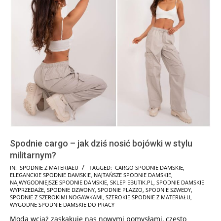
Spodnie cargo – jak dziś nosić bojówki w stylu
militarnym?
2026-
IN:
SPODNIE Z MATERIAŁU
TAGGED:
CARGO SPODNIE DAMSKIE
,
ELEGANCKIE SPODNIE DAMSKIE
,
NAJTAŃSZE SPODNIE DAMSKIE
,
05-
NAJWYGODNIEJSZE SPODNIE DAMSKIE
,
SKLEP EBUTIK.PL
,
SPODNIE DAMSKIE
29
WYPRZEDAŻE
,
SPODNIE DZWONY
,
SPODNIE PLAZZO
,
SPODNIE SZWEDY
,
SPODNIE Z SZEROKIMI NOGAWKAMI
,
SZEROKIE SPODNIE Z MATERIAŁU
,
WYGODNE SPODNIE DAMSKIE DO PRACY
Moda wciąż zaskakuje nas nowymi pomysłami, często