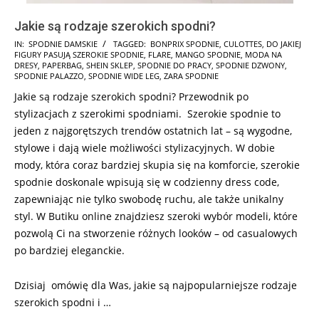
Jakie są rodzaje szerokich spodni?
2026-
IN:
SPODNIE DAMSKIE
TAGGED:
BONPRIX SPODNIE
,
CULOTTES
,
DO JAKIEJ
FIGURY PASUJĄ SZEROKIE SPODNIE
,
FLARE
,
MANGO SPODNIE
,
MODA NA
05-
DRESY
,
PAPERBAG
,
SHEIN SKLEP
,
SPODNIE DO PRACY
,
SPODNIE DZWONY
,
11
SPODNIE PALAZZO
,
SPODNIE WIDE LEG
,
ZARA SPODNIE
Jakie są rodzaje szerokich spodni? Przewodnik po
stylizacjach z szerokimi spodniami. Szerokie spodnie to
jeden z najgorętszych trendów ostatnich lat – są wygodne,
stylowe i dają wiele możliwości stylizacyjnych. W dobie
mody, która coraz bardziej skupia się na komforcie, szerokie
spodnie doskonale wpisują się w codzienny dress code,
zapewniając nie tylko swobodę ruchu, ale także unikalny
styl. W Butiku online znajdziesz szeroki wybór modeli, które
pozwolą Ci na stworzenie różnych looków – od casualowych
po bardziej eleganckie.
Dzisiaj omówię dla Was, jakie są najpopularniejsze rodzaje
szerokich spodni i …