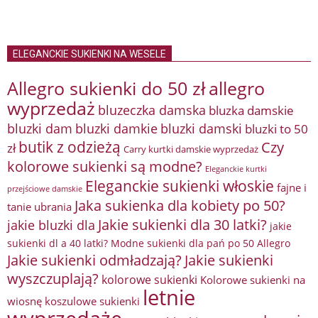
ELEGANCKIE SUKIENKI NA WESELE
Allegro sukienki do 50 zł
allegro
wyprzedaż
bluzeczka damska
bluzka damskie
bluzki damkie
bluzki dam
bluzki damski
bluzki to 50
butik z odzieżą
Czy
zł
Carry kurtki damskie wyprzedaż
kolorowe sukienki są modne?
Eleganckie kurtki
Eleganckie sukienki włoskie
fajne i
przejściowe damskie
Jaka sukienka dla kobiety po 50?
tanie ubrania
Jakie sukienki dla 30 latki?
jakie bluzki dla
jakie
sukienki dl a 40 latki? Modne sukienki dla pań po 50 Allegro
Jakie sukienki odmładzają?
Jakie sukienki
wyszczuplają?
kolorowe sukienki
Kolorowe sukienki na
letnie
wiosnę
koszulowe sukienki