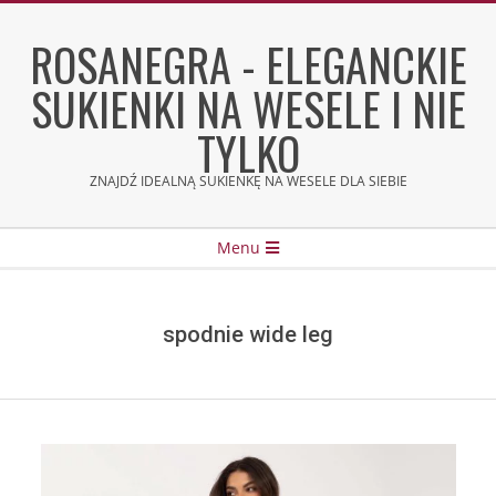
Skip
to
ROSANEGRA - ELEGANCKIE
content
SUKIENKI NA WESELE I NIE
TYLKO
ZNAJDŹ IDEALNĄ SUKIENKĘ NA WESELE DLA SIEBIE
Secondary
Menu
Navigation
Menu
spodnie wide leg