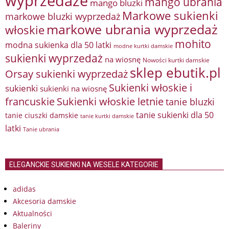
wyprzedaże
mango ubrania
mango bluzki
Markowe sukienki
markowe bluzki wyprzedaż
markowe ubrania wyprzedaż
włoskie
mohito
modna sukienka dla 50 latki
modne kurtki damskie
sukienki wyprzedaż
na wiosnę
Nowości kurtki damskie
sklep ebutik.pl
Orsay sukienki wyprzedaż
Sukienki włoskie i
sukienki
sukienki na wiosnę
francuskie
Sukienki włoskie letnie
tanie bluzki
tanie sukienki dla 50
tanie ciuszki damskie
tanie kurtki damskie
latki
Tanie ubrania
ELEGANCKIE SUKIENKI NA WESELE KATEGORIE
adidas
Akcesoria damskie
Aktualności
Baleriny