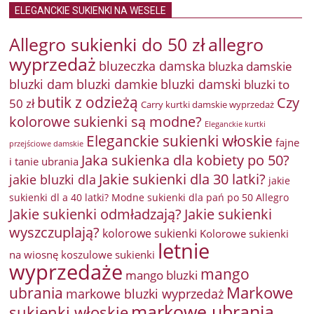
ELEGANCKIE SUKIENKI NA WESELE
Allegro sukienki do 50 zł
allegro
wyprzedaż
bluzeczka damska
bluzka damskie
bluzki damkie
bluzki dam
bluzki damski
bluzki to
butik z odzieżą
Czy
50 zł
Carry kurtki damskie wyprzedaż
kolorowe sukienki są modne?
Eleganckie kurtki
Eleganckie sukienki włoskie
fajne
przejściowe damskie
Jaka sukienka dla kobiety po 50?
i tanie ubrania
Jakie sukienki dla 30 latki?
jakie bluzki dla
jakie
sukienki dl a 40 latki? Modne sukienki dla pań po 50 Allegro
Jakie sukienki odmładzają?
Jakie sukienki
wyszczuplają?
kolorowe sukienki
Kolorowe sukienki
letnie
na wiosnę
koszulowe sukienki
wyprzedaże
mango
mango bluzki
Markowe
ubrania
markowe bluzki wyprzedaż
markowe ubrania
sukienki włoskie