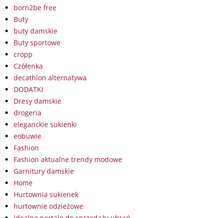
born2be free
Buty
buty damskie
Buty sportowe
cropp
Czółenka
decathlon alternatywa
DODATKI
Dresy damskie
drogeria
eleganckie sukienki
eobuwie
Fashion
Fashion aktualne trendy modowe
Garnitury damskie
Home
Hurtownia sukienek
hurtownie odzieżowe
idealne portale do sprzedaży ubrań