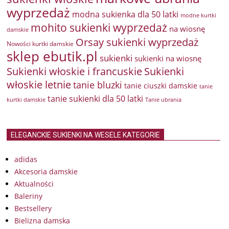
wyprzedaż
modna sukienka dla 50 latki
modne kurtki
mohito sukienki wyprzedaż
na wiosnę
damskie
Orsay sukienki wyprzedaż
Nowości kurtki damskie
sklep ebutik.pl
sukienki
sukienki na wiosnę
Sukienki włoskie i francuskie
Sukienki
włoskie letnie
tanie bluzki
tanie ciuszki damskie
tanie
tanie sukienki dla 50 latki
kurtki damskie
Tanie ubrania
ELEGANCKIE SUKIENKI NA WESELE KATEGORIE
adidas
Akcesoria damskie
Aktualności
Baleriny
Bestsellery
Bielizna damska