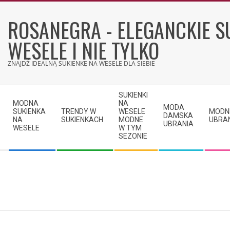
Skip
to
ROSANEGRA - ELEGANCKIE S
content
WESELE I NIE TYLKO
ZNAJDŹ IDEALNĄ SUKIENKĘ NA WESELE DLA SIEBIE
Secondary
SUKIENKI
Navigation
MODNA
NA
MODA
SUKIENKA
TRENDY W
WESELE
MODN
Menu
DAMSKA
NA
SUKIENKACH
MODNE
UBRA
UBRANIA
WESELE
W TYM
SEZONIE