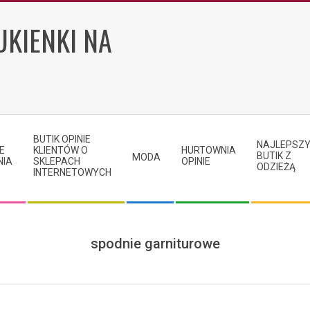
UKIENKI NA
BUTIK OPINIE
NAJLEPSZ
E
KLIENTÓW O
HURTOWNIA
BUTIK Z
MODA
NIA
SKLEPACH
OPINIE
ODZIEŻĄ
INTERNETOWYCH
spodnie garniturowe