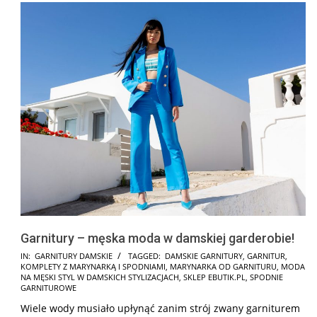
Garnitury – męska moda w damskiej garderobie!
2026-
IN:
GARNITURY DAMSKIE
TAGGED:
DAMSKIE GARNITURY
,
GARNITUR
,
KOMPLETY Z MARYNARKĄ I SPODNIAMI
,
MARYNARKA OD GARNITURU
,
MODA
05-
NA MĘSKI STYL W DAMSKICH STYLIZACJACH
,
SKLEP EBUTIK.PL
,
SPODNIE
18
GARNITUROWE
Wiele wody musiało upłynąć zanim strój zwany garniturem