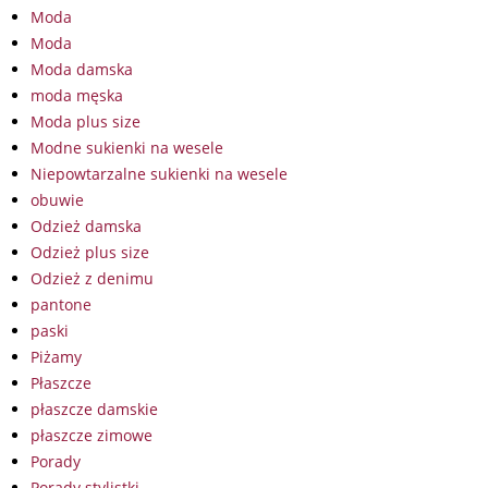
Moda
Moda
Moda damska
moda męska
Moda plus size
Modne sukienki na wesele
Niepowtarzalne sukienki na wesele
obuwie
Odzież damska
Odzież plus size
Odzież z denimu
pantone
paski
Piżamy
Płaszcze
płaszcze damskie
płaszcze zimowe
Porady
Porady stylistki