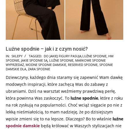
Luźne spodnie – jak i z czym nosić?
2025-
IN:
SKLEPY
TAGGED:
DO JAKIEJ FIGURY PASUJĄ LUŹNE SPODNIE
,
HM
SPODNIE
,
JAKIE SPODNIE SĄ
,
LUŹNE SPODNIE
,
MARKOWE SPODNIE
03-
WYPRZEDAŻ
,
MODNE SPODNIE DAMSKIE
,
RESERVED SPODNIE
,
SPODNIE
09
DAMSKIE DLA
,
ZARA SPODNIE
Dziewczyny, każdego dnia staramy się zapewnić Wam dawkę
modowych inspiracji, które zachęcą Was do zabawy z
ubraniami. Dziś na warsztat weźmiemy prawdziwą perłę,
która powinna Was zaskoczyć. To
luźne spodnie
, które z roku
na rok zyskują na popularności. Choć wciąż sięgacie po nie z
lekką nieśmiałością, to mam nadzieję, że po dzisiejszym
wpisie zmieni się to na lepsze. Dlaczego? Bo to właśnie
luźne
spodnie damskie
będą królować w Waszych stylizacjach nie