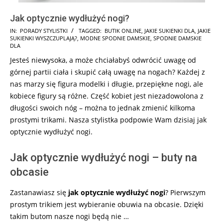
Jak optycznie wydłużyć nogi?
2025-
IN:
PORADY STYLISTKI
TAGGED:
BUTIK ONLINE
,
JAKIE SUKIENKI DLA
,
JAKIE
SUKIENKI WYSZCZUPLAJĄ?
,
MODNE SPODNIE DAMSKIE
,
SPODNIE DAMSKIE
06-
DLA
26
Jesteś niewysoka, a może chciałabyś odwrócić uwagę od
górnej partii ciała i skupić całą uwagę na nogach? Każdej z
nas marzy się figura modelki i długie, przepiękne nogi, ale
kobiece figury są różne. Część kobiet jest niezadowolona z
długości swoich nóg – można to jednak zmienić kilkoma
prostymi trikami. Nasza stylistka podpowie Wam dzisiaj jak
optycznie wydłużyć nogi.
Jak optycznie wydłużyć nogi – buty na
obcasie
Zastanawiasz się
jak optycznie wydłużyć nogi
? Pierwszym
prostym trikiem jest wybieranie obuwia na obcasie. Dzięki
takim butom nasze nogi będą nie …