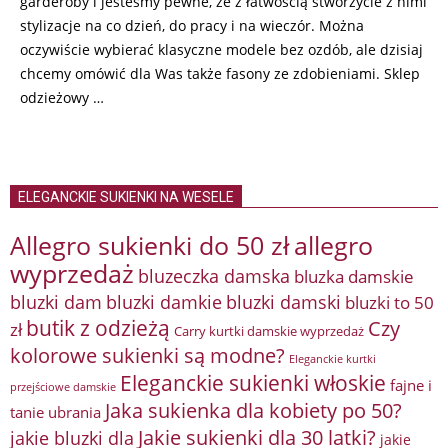
garderoby i jesteśmy pewne, że z łatwością stworzycie z nimi
stylizacje na co dzień, do pracy i na wieczór. Można
oczywiście wybierać klasyczne modele bez ozdób, ale dzisiaj
chcemy omówić dla Was także fasony ze zdobieniami. Sklep
odzieżowy …
ELEGANCKIE SUKIENKI NA WESELE
Allegro sukienki do 50 zł
allegro
wyprzedaż
bluzeczka damska
bluzka damskie
bluzki damkie
bluzki dam
bluzki damski
bluzki to 50
butik z odzieżą
Czy
zł
Carry kurtki damskie wyprzedaż
kolorowe sukienki są modne?
Eleganckie kurtki
Eleganckie sukienki włoskie
fajne i
przejściowe damskie
Jaka sukienka dla kobiety po 50?
tanie ubrania
Jakie sukienki dla 30 latki?
jakie bluzki dla
jakie