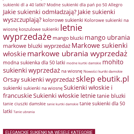
sukienki dl a 40 latki? Modne sukienki dla pań po 50 Allegro
Jakie sukienki odmładzają?
Jakie sukienki
wyszczuplają?
kolorowe sukienki
Kolorowe sukienki na
letnie
wiosnę
koszulowe sukienki
wyprzedaże
mango ubrania
mango bluzki
Markowe sukienki
markowe bluzki wyprzedaż
markowe ubrania wyprzedaż
włoskie
mohito
modna sukienka dla 50 latki
modne kurtki damskie
sukienki wyprzedaż
na wiosnę
Nowości kurtki damskie
sklep ebutik.pl
Orsay sukienki wyprzedaż
Sukienki włoskie i
sukienki
sukienki na wiosnę
francuskie
Sukienki włoskie letnie
tanie bluzki
tanie sukienki dla 50
tanie ciuszki damskie
tanie kurtki damskie
latki
Tanie ubrania
ELEGANCKIE SUKIENKI NA WESELE KATEGORIE