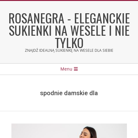
Skip
to
ROSANEGRA - ELEGANCKIE
content
SUKIENKI NA WESELE I NIE
TYLKO
ZNAJDŹ IDEALNĄ SUKIENKĘ NA WESELE DLA SIEBIE
Secondary
Menu
Navigation
Menu
spodnie damskie dla