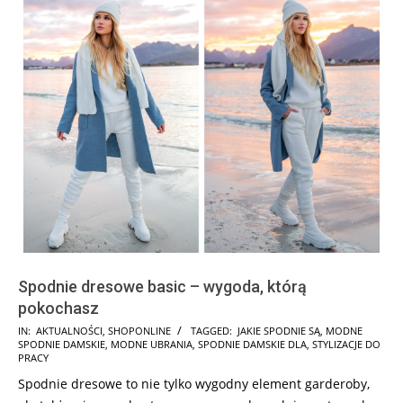
Spodnie dresowe basic – wygoda, którą
pokochasz
2025-
IN:
AKTUALNOŚCI
,
SHOPONLINE
TAGGED:
JAKIE SPODNIE SĄ
,
MODNE
SPODNIE DAMSKIE
,
MODNE UBRANIA
,
SPODNIE DAMSKIE DLA
,
STYLIZACJE DO
03-
PRACY
20
Spodnie dresowe to nie tylko wygodny element garderoby,