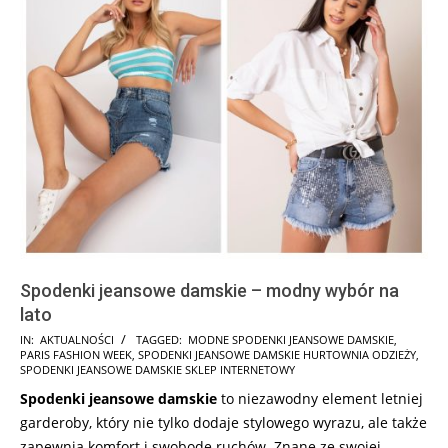
Spodenki jeansowe damskie – modny wybór na
lato
2025-
IN:
AKTUALNOŚCI
TAGGED:
MODNE SPODENKI JEANSOWE DAMSKIE
,
PARIS FASHION WEEK
,
SPODENKI JEANSOWE DAMSKIE HURTOWNIA ODZIEŻY
,
07-
SPODENKI JEANSOWE DAMSKIE SKLEP INTERNETOWY
14
Spodenki jeansowe damskie
to niezawodny element letniej
garderoby, który nie tylko dodaje stylowego wyrazu, ale także
zapewnia komfort i swobodę ruchów. Znane ze swojej