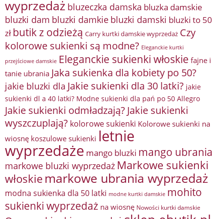
wyprzedaż
bluzeczka damska
bluzka damskie
bluzki damkie
bluzki dam
bluzki damski
bluzki to 50
butik z odzieżą
Czy
zł
Carry kurtki damskie wyprzedaż
kolorowe sukienki są modne?
Eleganckie kurtki
Eleganckie sukienki włoskie
fajne i
przejściowe damskie
Jaka sukienka dla kobiety po 50?
tanie ubrania
Jakie sukienki dla 30 latki?
jakie bluzki dla
jakie
sukienki dl a 40 latki? Modne sukienki dla pań po 50 Allegro
Jakie sukienki odmładzają?
Jakie sukienki
wyszczuplają?
kolorowe sukienki
Kolorowe sukienki na
letnie
wiosnę
koszulowe sukienki
wyprzedaże
mango ubrania
mango bluzki
Markowe sukienki
markowe bluzki wyprzedaż
markowe ubrania wyprzedaż
włoskie
mohito
modna sukienka dla 50 latki
modne kurtki damskie
sukienki wyprzedaż
na wiosnę
Nowości kurtki damskie