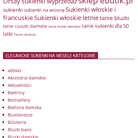
sklep ebutik.pl
Orsay sukienki wyprzedaż
Sukienki włoskie i
sukienki
sukienki na wiosnę
francuskie
Sukienki włoskie letnie
tanie bluzki
tanie sukienki dla 50
tanie ciuszki damskie
tanie kurtki damskie
latki
Tanie ubrania
ELEGANCKIE SUKIENKI NA WESELE KATEGORIE
adidas
Akcesoria damskie
Aktualności
Baleriny
Bestsellery
Bielizna damska
Biustonosze
Biżuteria
Bluzki basic
Bluzki damskie