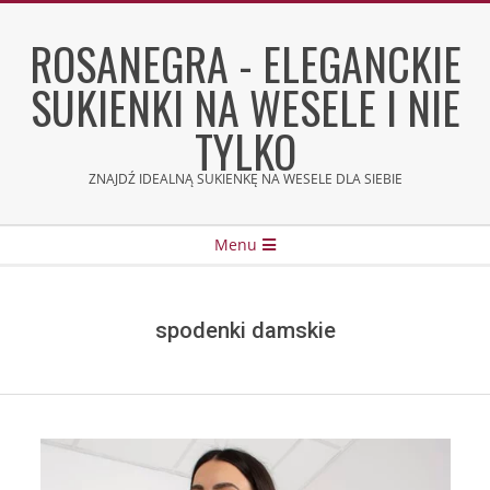
Skip
to
ROSANEGRA - ELEGANCKIE
content
SUKIENKI NA WESELE I NIE
TYLKO
ZNAJDŹ IDEALNĄ SUKIENKĘ NA WESELE DLA SIEBIE
Secondary
Menu
Navigation
Menu
spodenki damskie