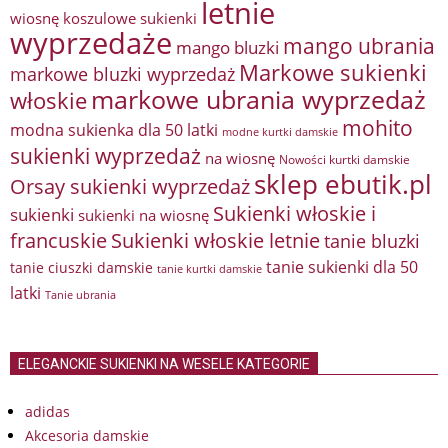
letnie
wiosnę
koszulowe sukienki
wyprzedaże
mango ubrania
mango bluzki
Markowe sukienki
markowe bluzki wyprzedaż
markowe ubrania wyprzedaż
włoskie
mohito
modna sukienka dla 50 latki
modne kurtki damskie
sukienki wyprzedaż
na wiosnę
Nowości kurtki damskie
sklep ebutik.pl
Orsay sukienki wyprzedaż
Sukienki włoskie i
sukienki
sukienki na wiosnę
francuskie
Sukienki włoskie letnie
tanie bluzki
tanie sukienki dla 50
tanie ciuszki damskie
tanie kurtki damskie
latki
Tanie ubrania
ELEGANCKIE SUKIENKI NA WESELE KATEGORIE
adidas
Akcesoria damskie