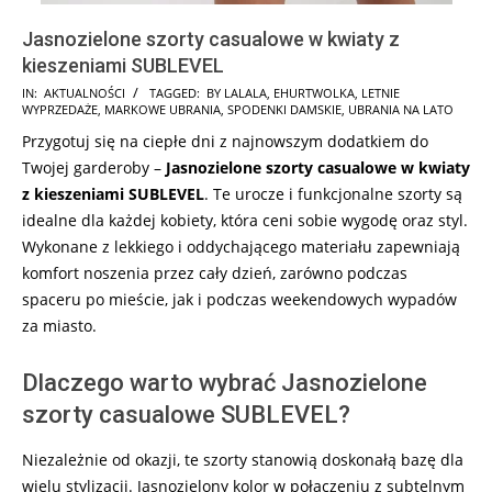
Jasnozielone szorty casualowe w kwiaty z
kieszeniami SUBLEVEL
2024-
IN:
AKTUALNOŚCI
TAGGED:
BY LALALA
,
EHURTWOLKA
,
LETNIE
WYPRZEDAŻE
,
MARKOWE UBRANIA
,
SPODENKI DAMSKIE
,
UBRANIA NA LATO
10-
Przygotuj się na ciepłe dni z najnowszym dodatkiem do
12
Twojej garderoby –
Jasnozielone szorty casualowe w kwiaty
z kieszeniami SUBLEVEL
. Te urocze i funkcjonalne szorty są
idealne dla każdej kobiety, która ceni sobie wygodę oraz styl.
Wykonane z lekkiego i oddychającego materiału zapewniają
komfort noszenia przez cały dzień, zarówno podczas
spaceru po mieście, jak i podczas weekendowych wypadów
za miasto.
Dlaczego warto wybrać Jasnozielone
szorty casualowe SUBLEVEL?
Niezależnie od okazji, te szorty stanowią doskonałą bazę dla
wielu stylizacji. Jasnozielony kolor w połączeniu z subtelnym