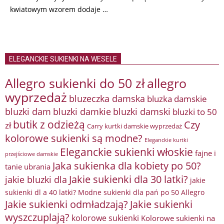
kwiatowym wzorem dodaje …
ELEGANCKIE SUKIENKI NA WESELE
Allegro sukienki do 50 zł
allegro
wyprzedaż
bluzeczka damska
bluzka damskie
bluzki damkie
bluzki dam
bluzki damski
bluzki to 50
butik z odzieżą
Czy
zł
Carry kurtki damskie wyprzedaż
kolorowe sukienki są modne?
Eleganckie kurtki
Eleganckie sukienki włoskie
fajne i
przejściowe damskie
Jaka sukienka dla kobiety po 50?
tanie ubrania
Jakie sukienki dla 30 latki?
jakie bluzki dla
jakie
sukienki dl a 40 latki? Modne sukienki dla pań po 50 Allegro
Jakie sukienki odmładzają?
Jakie sukienki
wyszczuplają?
kolorowe sukienki
Kolorowe sukienki na