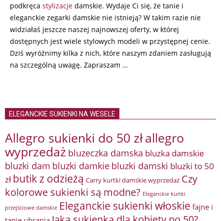
podkręca
stylizacje
damskie. Wydaje Ci się, że tanie i
eleganckie zegarki damskie nie istnieją? W takim razie nie
widziałaś jeszcze naszej najnowszej oferty, w której
dostępnych jest wiele stylowych modeli w przystępnej cenie.
Dziś wyróżnimy kilka z nich, które naszym zdaniem zasługują
na szczególną uwagę. Zapraszam …
ELEGANCKIE SUKIENKI NA WESELE
Allegro sukienki do 50 zł
allegro
wyprzedaż
bluzeczka damska
bluzka damskie
bluzki damkie
bluzki dam
bluzki damski
bluzki to 50
butik z odzieżą
Czy
zł
Carry kurtki damskie wyprzedaż
kolorowe sukienki są modne?
Eleganckie kurtki
Eleganckie sukienki włoskie
fajne i
przejściowe damskie
Jaka sukienka dla kobiety po 50?
tanie ubrania