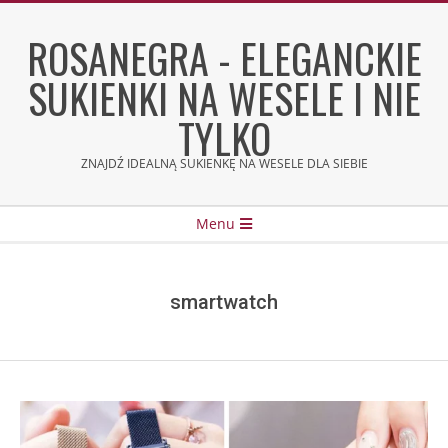
Skip
to
ROSANEGRA - ELEGANCKIE
content
SUKIENKI NA WESELE I NIE
TYLKO
ZNAJDŹ IDEALNĄ SUKIENKĘ NA WESELE DLA SIEBIE
Secondary
Menu
Navigation
Menu
smartwatch