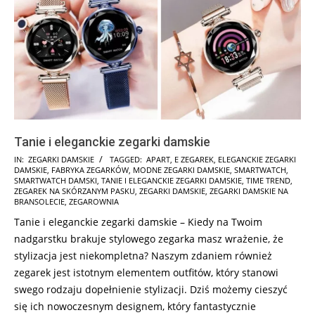
Tanie i eleganckie zegarki damskie
2025-
IN:
ZEGARKI DAMSKIE
TAGGED:
APART
,
E ZEGAREK
,
ELEGANCKIE ZEGARKI
DAMSKIE
,
FABRYKA ZEGARKÓW
,
MODNE ZEGARKI DAMSKIE
,
SMARTWATCH
,
01-
SMARTWATCH DAMSKI
,
TANIE I ELEGANCKIE ZEGARKI DAMSKIE
,
TIME TREND
,
15
ZEGAREK NA SKÓRZANYM PASKU
,
ZEGARKI DAMSKIE
,
ZEGARKI DAMSKIE NA
BRANSOLECIE
,
ZEGAROWNIA
Tanie i eleganckie zegarki damskie – Kiedy na Twoim
nadgarstku brakuje stylowego zegarka masz wrażenie, że
stylizacja jest niekompletna? Naszym zdaniem również
zegarek jest istotnym elementem outfitów, który stanowi
swego rodzaju dopełnienie stylizacji. Dziś możemy cieszyć
się ich nowoczesnym designem, który fantastycznie