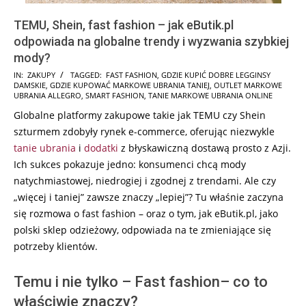
TEMU, Shein, fast fashion – jak eButik.pl
odpowiada na globalne trendy i wyzwania szybkiej
mody?
2025-
IN:
ZAKUPY
TAGGED:
FAST FASHION
,
GDZIE KUPIĆ DOBRE LEGGINSY
DAMSKIE
,
GDZIE KUPOWAĆ MARKOWE UBRANIA TANIEJ
,
OUTLET MARKOWE
06-
UBRANIA ALLEGRO
,
SMART FASHION
,
TANIE MARKOWE UBRANIA ONLINE
24
Globalne platformy zakupowe takie jak TEMU czy Shein
szturmem zdobyły rynek e-commerce, oferując niezwykle
tanie ubrania
i
dodatki
z błyskawiczną dostawą prosto z Azji.
Ich sukces pokazuje jedno: konsumenci chcą mody
natychmiastowej, niedrogiej i zgodnej z trendami. Ale czy
„więcej i taniej” zawsze znaczy „lepiej”? Tu właśnie zaczyna
się rozmowa o fast fashion – oraz o tym, jak eButik.pl, jako
polski sklep odzieżowy, odpowiada na te zmieniające się
potrzeby klientów.
Temu i nie tylko – Fast fashion– co to
właściwie znaczy?