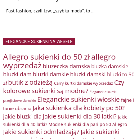
Fast fashion, czyli tzw. „szybka moda”, to …
ELEGANCKIE SUKIENKI NA WESELE
Allegro sukienki do 50 zł
allegro
wyprzedaż
bluzeczka damska
bluzka damskie
bluzki damkie
bluzki dam
bluzki damski
bluzki to 50
butik z odzieżą
Czy
zł
Carry kurtki damskie wyprzedaż
kolorowe sukienki są modne?
Eleganckie kurtki
Eleganckie sukienki włoskie
fajne i
przejściowe damskie
Jaka sukienka dla kobiety po 50?
tanie ubrania
Jakie sukienki dla 30 latki?
jakie bluzki dla
jakie
sukienki dl a 40 latki? Modne sukienki dla pań po 50 Allegro
Jakie sukienki odmładzają?
Jakie sukienki