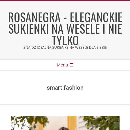
Skip
to
ROSANEGRA - ELEGANCKIE
content
SUKIENKI NA WESELE I NIE
TYLKO
ZNAJDŹ IDEALNĄ SUKIENKĘ NA WESELE DLA SIEBIE
Secondary
Menu
Navigation
Menu
smart fashion