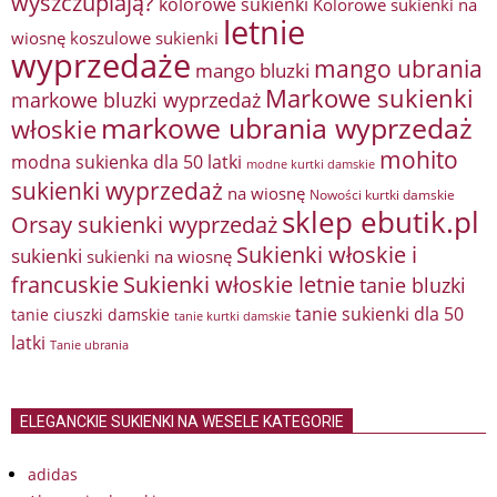
wyszczuplają?
kolorowe sukienki
Kolorowe sukienki na
letnie
wiosnę
koszulowe sukienki
wyprzedaże
mango ubrania
mango bluzki
Markowe sukienki
markowe bluzki wyprzedaż
markowe ubrania wyprzedaż
włoskie
mohito
modna sukienka dla 50 latki
modne kurtki damskie
sukienki wyprzedaż
na wiosnę
Nowości kurtki damskie
sklep ebutik.pl
Orsay sukienki wyprzedaż
Sukienki włoskie i
sukienki
sukienki na wiosnę
francuskie
Sukienki włoskie letnie
tanie bluzki
tanie sukienki dla 50
tanie ciuszki damskie
tanie kurtki damskie
latki
Tanie ubrania
ELEGANCKIE SUKIENKI NA WESELE KATEGORIE
adidas