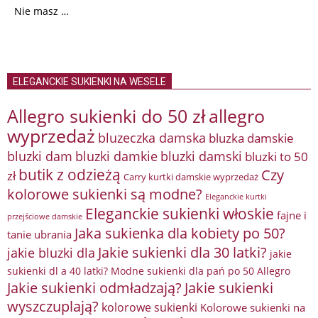
Nie masz …
ELEGANCKIE SUKIENKI NA WESELE
Allegro sukienki do 50 zł
allegro
wyprzedaż
bluzeczka damska
bluzka damskie
bluzki damkie
bluzki dam
bluzki damski
bluzki to 50
butik z odzieżą
Czy
zł
Carry kurtki damskie wyprzedaż
kolorowe sukienki są modne?
Eleganckie kurtki
Eleganckie sukienki włoskie
fajne i
przejściowe damskie
Jaka sukienka dla kobiety po 50?
tanie ubrania
Jakie sukienki dla 30 latki?
jakie bluzki dla
jakie
sukienki dl a 40 latki? Modne sukienki dla pań po 50 Allegro
Jakie sukienki odmładzają?
Jakie sukienki
wyszczuplają?
kolorowe sukienki
Kolorowe sukienki na