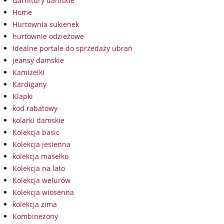
Garnitury damskie
Home
Hurtownia sukienek
hurtownie odzieżowe
idealne portale do sprzedaży ubrań
jeansy damskie
Kamizelki
Kardigany
Klapki
kod rabatowy
kolarki damskie
Kolekcja basic
Kolekcja jesienna
kolekcja masełko
Kolekcja na lato
Kolekcja welurów
Kolekcja wiosenna
kolekcja zima
Kombinezony