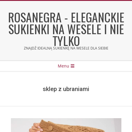
Skip
to
ROSANEGRA - ELEGANCKIE
content
SUKIENKI NA WESELE I NIE
TYLKO
ZNAJDŹ IDEALNĄ SUKIENKĘ NA WESELE DLA SIEBIE
Secondary
Menu
Navigation
Menu
sklep z ubraniami