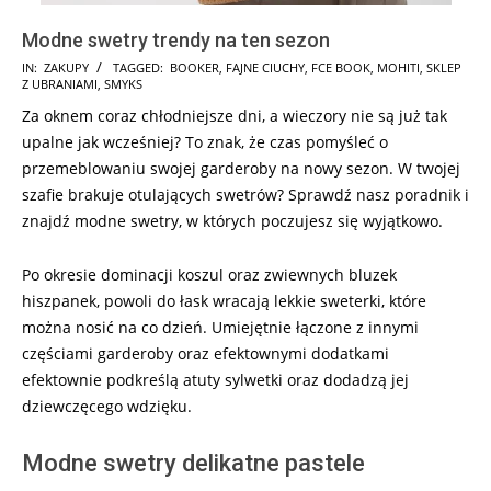
Modne swetry trendy na ten sezon
2024-
IN:
ZAKUPY
TAGGED:
BOOKER
,
FAJNE CIUCHY
,
FCE BOOK
,
MOHITI
,
SKLEP
Z UBRANIAMI
,
SMYKS
12-
Za oknem coraz chłodniejsze dni, a wieczory nie są już tak
17
upalne jak wcześniej? To znak, że czas pomyśleć o
przemeblowaniu swojej garderoby na nowy sezon. W twojej
szafie brakuje otulających swetrów? Sprawdź nasz poradnik i
znajdź modne swetry, w których poczujesz się wyjątkowo.
Po okresie dominacji koszul oraz zwiewnych bluzek
hiszpanek, powoli do łask wracają lekkie sweterki, które
można nosić na co dzień. Umiejętnie łączone z innymi
częściami garderoby oraz efektownymi dodatkami
efektownie podkreślą atuty sylwetki oraz dodadzą jej
dziewczęcego wdzięku.
Modne swetry delikatne pastele