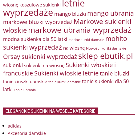
letnie
wiosnę
koszulowe sukienki
wyprzedaże
mango ubrania
mango bluzki
Markowe sukienki
markowe bluzki wyprzedaż
markowe ubrania wyprzedaż
włoskie
mohito
modna sukienka dla 50 latki
modne kurtki damskie
sukienki wyprzedaż
na wiosnę
Nowości kurtki damskie
sklep ebutik.pl
Orsay sukienki wyprzedaż
Sukienki włoskie i
sukienki
sukienki na wiosnę
francuskie
Sukienki włoskie letnie
tanie bluzki
tanie sukienki dla 50
tanie ciuszki damskie
tanie kurtki damskie
latki
Tanie ubrania
ELEGANCKIE SUKIENKI NA WESELE KATEGORIE
adidas
Akcesoria damskie