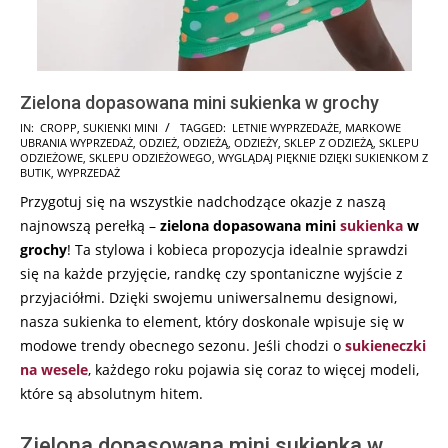
Zielona dopasowana mini sukienka w grochy
2025-
IN:
CROPP
,
SUKIENKI MINI
TAGGED:
LETNIE WYPRZEDAŻE
,
MARKOWE
UBRANIA WYPRZEDAŻ
,
ODZIEŻ
,
ODZIEŻĄ
,
ODZIEŻY
,
SKLEP Z ODZIEŻĄ
,
SKLEPU
08-
ODZIEŻOWE
,
SKLEPU ODZIEŻOWEGO
,
WYGLĄDAJ PIĘKNIE DZIĘKI SUKIENKOM Z
31
BUTIK
,
WYPRZEDAŻ
Przygotuj się na wszystkie nadchodzące okazje z naszą
najnowszą perełką –
zielona dopasowana mini
sukienka
w
grochy
! Ta stylowa i kobieca propozycja idealnie sprawdzi
się na każde przyjęcie, randkę czy spontaniczne wyjście z
przyjaciółmi. Dzięki swojemu uniwersalnemu designowi,
nasza sukienka to element, który doskonale wpisuje się w
modowe trendy obecnego sezonu. Jeśli chodzi o
sukieneczki
na wesele
, każdego roku pojawia się coraz to więcej modeli,
które są absolutnym hitem.
Zielona dopasowana mini sukienka w