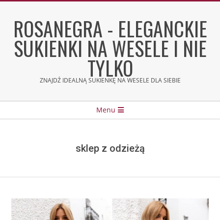
Skip
to
ROSANEGRA - ELEGANCKIE
content
SUKIENKI NA WESELE I NIE
TYLKO
ZNAJDŹ IDEALNĄ SUKIENKĘ NA WESELE DLA SIEBIE
Secondary
Menu
Navigation
Menu
sklep z odzieżą