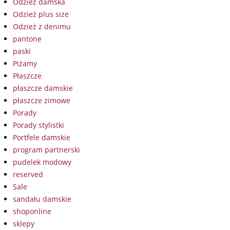
Odzież damska
Odzież plus size
Odzież z denimu
pantone
paski
Piżamy
Płaszcze
płaszcze damskie
płaszcze zimowe
Porady
Porady stylistki
Portfele damskie
program partnerski
pudelek modowy
reserved
Sale
sandału damskie
shoponline
sklepy