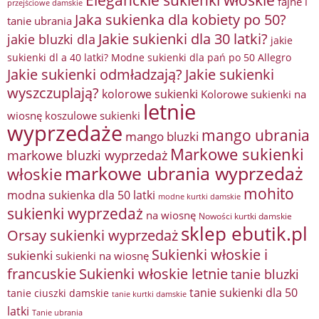
fajne i
przejściowe damskie
Jaka sukienka dla kobiety po 50?
tanie ubrania
Jakie sukienki dla 30 latki?
jakie bluzki dla
jakie
sukienki dl a 40 latki? Modne sukienki dla pań po 50 Allegro
Jakie sukienki odmładzają?
Jakie sukienki
wyszczuplają?
kolorowe sukienki
Kolorowe sukienki na
letnie
wiosnę
koszulowe sukienki
wyprzedaże
mango ubrania
mango bluzki
Markowe sukienki
markowe bluzki wyprzedaż
markowe ubrania wyprzedaż
włoskie
mohito
modna sukienka dla 50 latki
modne kurtki damskie
sukienki wyprzedaż
na wiosnę
Nowości kurtki damskie
sklep ebutik.pl
Orsay sukienki wyprzedaż
Sukienki włoskie i
sukienki
sukienki na wiosnę
francuskie
Sukienki włoskie letnie
tanie bluzki
tanie sukienki dla 50
tanie ciuszki damskie
tanie kurtki damskie
latki
Tanie ubrania