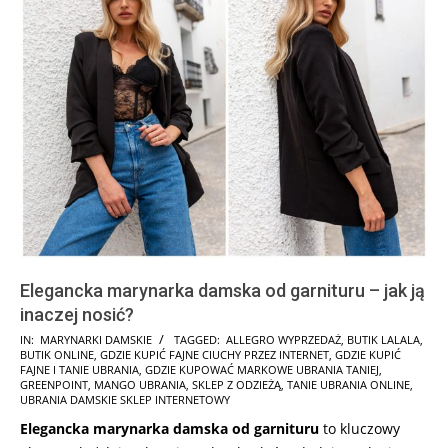
Elegancka marynarka damska od garnituru – jak ją
inaczej nosić?
2026-
IN:
MARYNARKI DAMSKIE
TAGGED:
ALLEGRO WYPRZEDAŻ
,
BUTIK LALALA
,
BUTIK ONLINE
,
GDZIE KUPIĆ FAJNE CIUCHY PRZEZ INTERNET
,
GDZIE KUPIĆ
02-
FAJNE I TANIE UBRANIA
,
GDZIE KUPOWAĆ MARKOWE UBRANIA TANIEJ
,
06
GREENPOINT
,
MANGO UBRANIA
,
SKLEP Z ODZIEŻĄ
,
TANIE UBRANIA ONLINE
,
UBRANIA DAMSKIE SKLEP INTERNETOWY
Elegancka marynarka damska od garnituru
to kluczowy