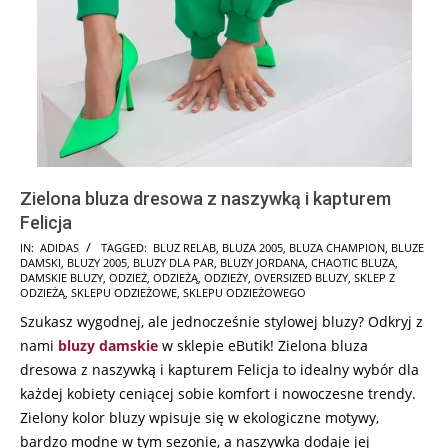
Zielona bluza dresowa z naszywką i kapturem
Felicja
2025-
IN:
ADIDAS
TAGGED:
BLUZ RELAB
,
BLUZA 2005
,
BLUZA CHAMPION
,
BLUZE
DAMSKI
,
BLUZY 2005
,
BLUZY DLA PAR
,
BLUZY JORDANA
,
CHAOTIC BLUZA
,
08-
DAMSKIE BLUZY
,
ODZIEŻ
,
ODZIEŻĄ
,
ODZIEŻY
,
OVERSIZED BLUZY
,
SKLEP Z
31
ODZIEŻĄ
,
SKLEPU ODZIEŻOWE
,
SKLEPU ODZIEŻOWEGO
Szukasz wygodnej, ale jednocześnie stylowej bluzy? Odkryj z
nami
bluzy damskie
w sklepie eButik! Zielona bluza
dresowa z naszywką i kapturem Felicja to idealny wybór dla
każdej kobiety ceniącej sobie komfort i nowoczesne trendy.
Zielony kolor bluzy wpisuje się w ekologiczne motywy,
bardzo modne w tym sezonie, a naszywka dodaje jej