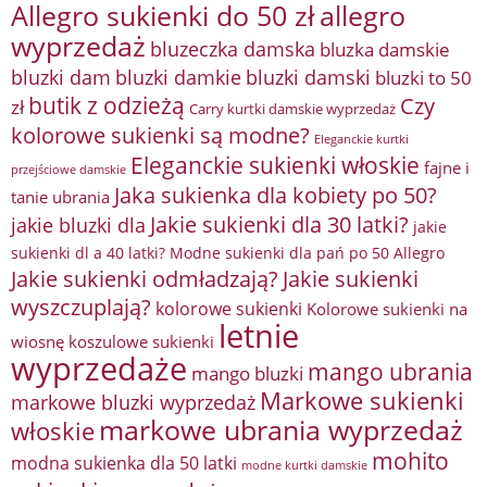
Allegro sukienki do 50 zł
allegro
wyprzedaż
bluzeczka damska
bluzka damskie
bluzki damkie
bluzki dam
bluzki damski
bluzki to 50
butik z odzieżą
Czy
zł
Carry kurtki damskie wyprzedaż
kolorowe sukienki są modne?
Eleganckie kurtki
Eleganckie sukienki włoskie
fajne i
przejściowe damskie
Jaka sukienka dla kobiety po 50?
tanie ubrania
Jakie sukienki dla 30 latki?
jakie bluzki dla
jakie
sukienki dl a 40 latki? Modne sukienki dla pań po 50 Allegro
Jakie sukienki odmładzają?
Jakie sukienki
wyszczuplają?
kolorowe sukienki
Kolorowe sukienki na
letnie
wiosnę
koszulowe sukienki
wyprzedaże
mango ubrania
mango bluzki
Markowe sukienki
markowe bluzki wyprzedaż
markowe ubrania wyprzedaż
włoskie
mohito
modna sukienka dla 50 latki
modne kurtki damskie