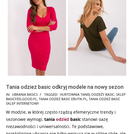
Tania odzież basic odkryj modele na nowy sezon
2025-
IN:
UBRANIA BASICS
TAGGED:
HURTOWNIA TANIEJ ODZIEŻY BASIC
,
SKLEP
BASICFEELGOOD.PL
,
TANIA ODZIEŻ BASIC EBUTIK.PL
,
TANIA ODZIEŻ BASIC
12-
SKLEP INTERNETOWY
04
W modzie, w której często rządzą efemeryczne trendy i
sezonowe wymogi,
tania
odzież
basic
stanowi oazę
niezawodności i uniwersalności. Te podstawowe,
prostolinijne ubrania nie tylko wpisują się w różne style, ale