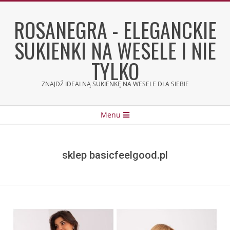
Skip
to
ROSANEGRA - ELEGANCKIE
content
SUKIENKI NA WESELE I NIE
TYLKO
ZNAJDŹ IDEALNĄ SUKIENKĘ NA WESELE DLA SIEBIE
Secondary
Menu
Navigation
Menu
sklep basicfeelgood.pl