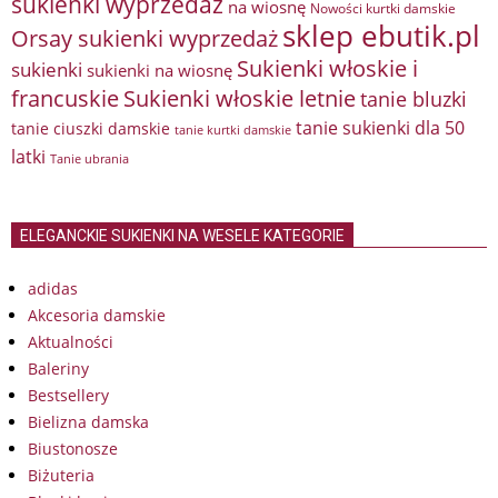
sukienki wyprzedaż
na wiosnę
Nowości kurtki damskie
sklep ebutik.pl
Orsay sukienki wyprzedaż
Sukienki włoskie i
sukienki
sukienki na wiosnę
francuskie
Sukienki włoskie letnie
tanie bluzki
tanie sukienki dla 50
tanie ciuszki damskie
tanie kurtki damskie
latki
Tanie ubrania
ELEGANCKIE SUKIENKI NA WESELE KATEGORIE
adidas
Akcesoria damskie
Aktualności
Baleriny
Bestsellery
Bielizna damska
Biustonosze
Biżuteria