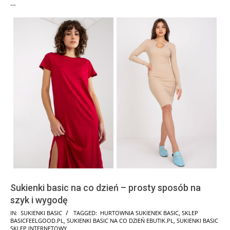
…
Sukienki basic na co dzień – prosty sposób na
szyk i wygodę
2025-
IN:
SUKIENKI BASIC
TAGGED:
HURTOWNIA SUKIENEK BASIC
,
SKLEP
BASICFEELGOOD.PL
,
SUKIENKI BASIC NA CO DZIEŃ EBUTIK.PL
,
SUKIENKI BASIC
09-
SKLEP INTERNETOWY