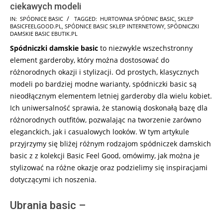
ciekawych modeli
2025-
IN:
SPÓDNICE BASIC
TAGGED:
HURTOWNIA SPÓDNIC BASIC
,
SKLEP
BASICFEELGOOD.PL
,
SPÓDNICE BASIC SKLEP INTERNETOWY
,
SPÓDNICZKI
09-
DAMSKIE BASIC EBUTIK.PL
29
Spódniczki damskie basic
to niezwykle wszechstronny
element garderoby, który można dostosować do
różnorodnych okazji i stylizacji. Od prostych, klasycznych
modeli po bardziej modne warianty, spódniczki basic są
nieodłącznym elementem letniej garderoby dla wielu kobiet.
Ich uniwersalność sprawia, że stanowią doskonałą bazę dla
różnorodnych outfitów, pozwalając na tworzenie zarówno
eleganckich, jak i casualowych looków. W tym artykule
przyjrzymy się bliżej różnym rodzajom spódniczek damskich
basic z z kolekcji Basic Feel Good, omówimy, jak można je
stylizować na różne okazje oraz podzielimy się inspiracjami
dotyczącymi ich noszenia.
Ubrania basic –