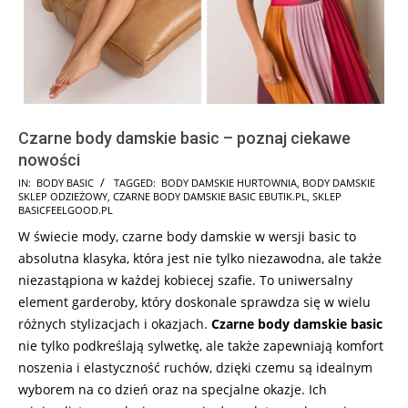
Czarne body damskie basic – poznaj ciekawe
nowości
2025-
IN:
BODY BASIC
TAGGED:
BODY DAMSKIE HURTOWNIA
,
BODY DAMSKIE
SKLEP ODZIEŻOWY
,
CZARNE BODY DAMSKIE BASIC EBUTIK.PL
,
SKLEP
09-
BASICFEELGOOD.PL
30
W świecie mody, czarne body damskie w wersji basic to
absolutna klasyka, która jest nie tylko niezawodna, ale także
niezastąpiona w każdej kobiecej szafie. To uniwersalny
element garderoby, który doskonale sprawdza się w wielu
różnych stylizacjach i okazjach.
Czarne body damskie basic
nie tylko podkreślają sylwetkę, ale także zapewniają komfort
noszenia i elastyczność ruchów, dzięki czemu są idealnym
wyborem na co dzień oraz na specjalne okazje. Ich