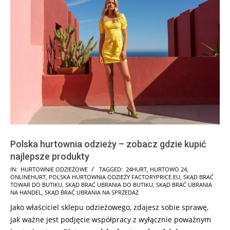
Polska hurtownia odzieży – zobacz gdzie kupić
najlepsze produkty
2026-
IN:
HURTOWNIE ODZIEŻOWE
TAGGED:
24HURT
,
HURTOWO 24
,
ONLINEHURT
,
POLSKA HURTOWNIA ODZIEŻY FACTORYPRICE.EU
,
SKĄD BRAĆ
01-
TOWAR DO BUTIKU
,
SKĄD BRAĆ UBRANIA DO BUTIKU
,
SKĄD BRAĆ UBRANIA
27
NA HANDEL
,
SKĄD BRAĆ UBRANIA NA SPRZEDAŻ
Jako właściciel sklepu odzieżowego, zdajesz sobie sprawę,
jak ważne jest podjęcie współpracy z wyłącznie poważnym