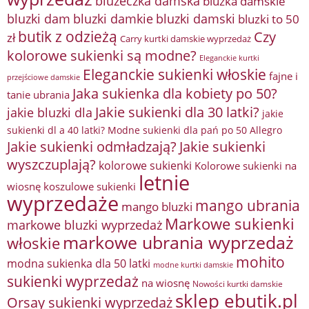
bluzeczka damska
bluzka damskie
bluzki damkie
bluzki dam
bluzki damski
bluzki to 50
butik z odzieżą
Czy
zł
Carry kurtki damskie wyprzedaż
kolorowe sukienki są modne?
Eleganckie kurtki
Eleganckie sukienki włoskie
fajne i
przejściowe damskie
Jaka sukienka dla kobiety po 50?
tanie ubrania
Jakie sukienki dla 30 latki?
jakie bluzki dla
jakie
sukienki dl a 40 latki? Modne sukienki dla pań po 50 Allegro
Jakie sukienki odmładzają?
Jakie sukienki
wyszczuplają?
kolorowe sukienki
Kolorowe sukienki na
letnie
wiosnę
koszulowe sukienki
wyprzedaże
mango ubrania
mango bluzki
Markowe sukienki
markowe bluzki wyprzedaż
markowe ubrania wyprzedaż
włoskie
mohito
modna sukienka dla 50 latki
modne kurtki damskie
sukienki wyprzedaż
na wiosnę
Nowości kurtki damskie
sklep ebutik.pl
Orsay sukienki wyprzedaż