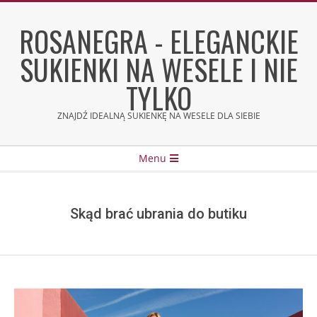
Skip
to
ROSANEGRA - ELEGANCKIE
content
SUKIENKI NA WESELE I NIE
TYLKO
ZNAJDŹ IDEALNĄ SUKIENKĘ NA WESELE DLA SIEBIE
Secondary
Menu
Navigation
Menu
Skąd brać ubrania do butiku