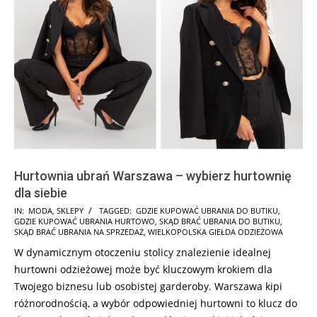
Hurtownia ubrań Warszawa – wybierz hurtownię
dla siebie
2025-
IN:
MODA
,
SKLEPY
TAGGED:
GDZIE KUPOWAĆ UBRANIA DO BUTIKU
,
GDZIE KUPOWAĆ UBRANIA HURTOWO
,
SKĄD BRAĆ UBRANIA DO BUTIKU
,
03-
SKĄD BRAĆ UBRANIA NA SPRZEDAŻ
,
WIELKOPOLSKA GIEŁDA ODZIEŻOWA
05
W dynamicznym otoczeniu stolicy znalezienie idealnej
hurtowni odzieżowej może być kluczowym krokiem dla
Twojego biznesu lub osobistej garderoby. Warszawa kipi
różnorodnością, a wybór odpowiedniej hurtowni to klucz do