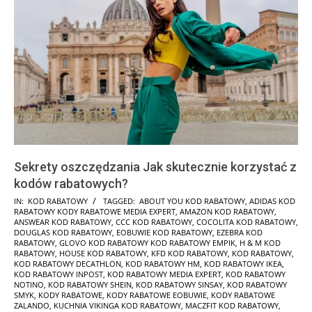
Sekrety oszczędzania Jak skutecznie korzystać z
kodów rabatowych?
2025-
IN:
KOD RABATOWY
TAGGED:
ABOUT YOU KOD RABATOWY
,
ADIDAS KOD
RABATOWY KODY RABATOWE MEDIA EXPERT
,
AMAZON KOD RABATOWY
,
01-
ANSWEAR KOD RABATOWY
,
CCC KOD RABATOWY
,
COCOLITA KOD RABATOWY
,
24
DOUGLAS KOD RABATOWY
,
EOBUWIE KOD RABATOWY
,
EZEBRA KOD
RABATOWY
,
GLOVO KOD RABATOWY KOD RABATOWY EMPIK
,
H & M KOD
RABATOWY
,
HOUSE KOD RABATOWY
,
KFD KOD RABATOWY
,
KOD RABATOWY
,
KOD RABATOWY DECATHLON
,
KOD RABATOWY HM
,
KOD RABATOWY IKEA
,
KOD RABATOWY INPOST
,
KOD RABATOWY MEDIA EXPERT
,
KOD RABATOWY
NOTINO
,
KOD RABATOWY SHEIN
,
KOD RABATOWY SINSAY
,
KOD RABATOWY
SMYK
,
KODY RABATOWE
,
KODY RABATOWE EOBUWIE
,
KODY RABATOWE
ZALANDO
,
KUCHNIA VIKINGA KOD RABATOWY
,
MACZFIT KOD RABATOWY
,