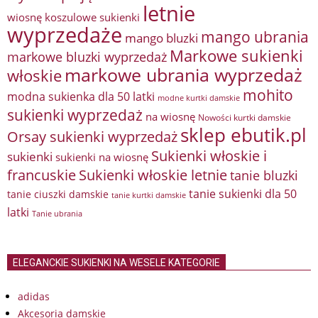
letnie
wiosnę
koszulowe sukienki
wyprzedaże
mango ubrania
mango bluzki
Markowe sukienki
markowe bluzki wyprzedaż
markowe ubrania wyprzedaż
włoskie
mohito
modna sukienka dla 50 latki
modne kurtki damskie
sukienki wyprzedaż
na wiosnę
Nowości kurtki damskie
sklep ebutik.pl
Orsay sukienki wyprzedaż
Sukienki włoskie i
sukienki
sukienki na wiosnę
francuskie
Sukienki włoskie letnie
tanie bluzki
tanie sukienki dla 50
tanie ciuszki damskie
tanie kurtki damskie
latki
Tanie ubrania
ELEGANCKIE SUKIENKI NA WESELE KATEGORIE
adidas
Akcesoria damskie