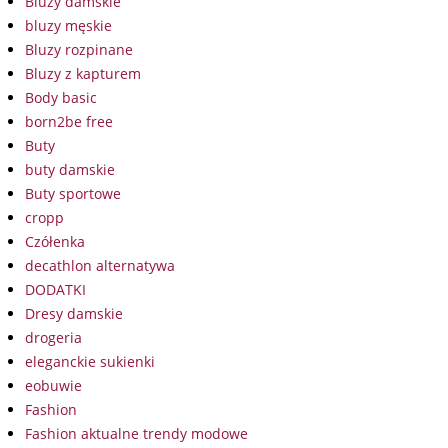
Bluzy damskie
bluzy męskie
Bluzy rozpinane
Bluzy z kapturem
Body basic
born2be free
Buty
buty damskie
Buty sportowe
cropp
Czółenka
decathlon alternatywa
DODATKI
Dresy damskie
drogeria
eleganckie sukienki
eobuwie
Fashion
Fashion aktualne trendy modowe