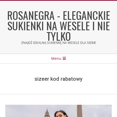
Skip
to
ROSANEGRA - ELEGANCKIE
content
SUKIENKI NA WESELE I NIE
TYLKO
ZNAJDŹ IDEALNĄ SUKIENKĘ NA WESELE DLA SIEBIE
Secondary
Menu
Navigation
Menu
sizeer kod rabatowy