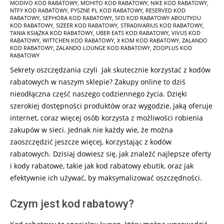
MODIVO KOD RABATOWY
,
MOHITO KOD RABATOWY
,
NIKE KOD RABATOWY
,
NTFY KOD RABATOWY
,
PYSZNE PL KOD RABATOWY
,
RESERVED KOD
RABATOWY
,
SEPHORA KOD RABATOWY
,
SFD KOD RABATOWY ABOUTYOU
KOD RABATOWY
,
SIZEER KOD RABATOWY
,
STRADIVARIUS KOD RABATOWY
,
TANIA KSIĄŻKA KOD RABATOWY
,
UBER EATS KOD RABATOWY
,
VIVUS KOD
RABATOWY
,
WITTCHEN KOD RABATOWY
,
X KOM KOD RABATOWY
,
ZALANDO
KOD RABATOWY
,
ZALANDO LOUNGE KOD RABATOWY
,
ZOOPLUS KOD
RABATOWY
Sekrety oszczędzania czyli Jak skutecznie korzystać z kodów
rabatowych w naszym sklepie? Zakupy online to dziś
nieodłączna część naszego codziennego życia. Dzięki
szerokiej dostępności produktów oraz wygodzie, jaką oferuje
internet, coraz więcej osób korzysta z możliwości robienia
zakupów w sieci. Jednak nie każdy wie, że można
zaoszczędzić jeszcze więcej, korzystając z kodów
rabatowych. Dzisiaj dowiesz się, jak znaleźć najlepsze oferty
i kody rabatowe, takie jak kod rabatowy ebutik, oraz jak
efektywnie ich używać, by maksymalizować oszczędności.
Czym jest kod rabatowy?