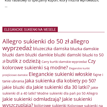
Kod rabatowy to specjalny kupon, który można wprowadzić
…
ELEGANCKIE SUKIENKI NA WESELE
Allegro sukienki do 50 zł
allegro
wyprzedaż
bluzeczka damska
bluzka damskie
bluzki damkie
bluzki dam
bluzki damski
bluzki to 50
butik z odzieżą
Czy
zł
Carry kurtki damskie wyprzedaż
kolorowe sukienki są modne?
Eleganckie kurtki
Eleganckie sukienki włoskie
fajne i
przejściowe damskie
Jaka sukienka dla kobiety po 50?
tanie ubrania
Jakie sukienki dla 30 latki?
jakie bluzki dla
jakie
sukienki dl a 40 latki? Modne sukienki dla pań po 50 Allegro
Jakie sukienki odmładzają?
Jakie sukienki
wyszczuplają?
kolorowe sukienki
Kolorowe sukienki na