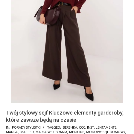
Twój stylowy sejf Kluczowe elementy garderoby,
które zawsze będą na czasie
2024-
IN:
PORADY STYLISTKI
TAGGED:
BERSHKA
,
CCC
,
INST
,
LENTAMENTE
,
MANGO
,
MAPPED
,
MARKOWE UBRANIA
,
MEDICINE
,
MODOWY SEJF DOMOWY
,
11-