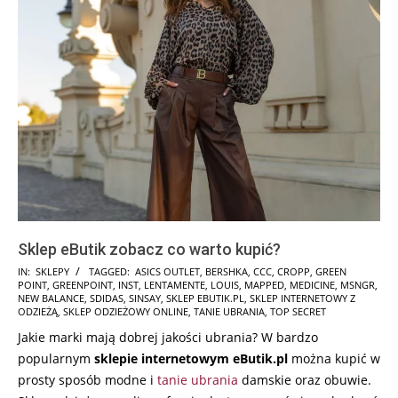
Sklep eButik zobacz co warto kupić?
2025-
IN:
SKLEPY
TAGGED:
ASICS OUTLET
,
BERSHKA
,
CCC
,
CROPP
,
GREEN
POINT
,
GREENPOINT
,
INST
,
LENTAMENTE
,
LOUIS
,
MAPPED
,
MEDICINE
,
MSNGR
,
12-
NEW BALANCE
,
SDIDAS
,
SINSAY
,
SKLEP EBUTIK.PL
,
SKLEP INTERNETOWY Z
07
ODZIEŻĄ
,
SKLEP ODZIEŻOWY ONLINE
,
TANIE UBRANIA
,
TOP SECRET
Jakie marki mają dobrej jakości ubrania? W bardzo
popularnym
sklepie internetowym eButik.pl
można kupić w
prosty sposób modne i
tanie ubrania
damskie oraz obuwie.