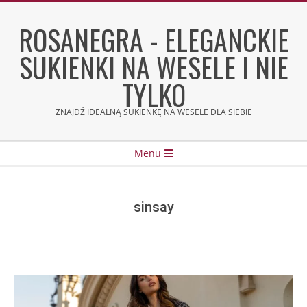
Skip
to
ROSANEGRA - ELEGANCKIE
content
SUKIENKI NA WESELE I NIE
TYLKO
ZNAJDŹ IDEALNĄ SUKIENKĘ NA WESELE DLA SIEBIE
Secondary
Menu
Navigation
Menu
sinsay