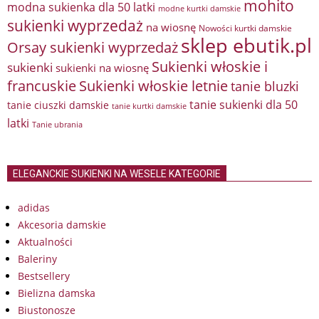
mohito
modna sukienka dla 50 latki
modne kurtki damskie
sukienki wyprzedaż
na wiosnę
Nowości kurtki damskie
sklep ebutik.pl
Orsay sukienki wyprzedaż
Sukienki włoskie i
sukienki
sukienki na wiosnę
francuskie
Sukienki włoskie letnie
tanie bluzki
tanie sukienki dla 50
tanie ciuszki damskie
tanie kurtki damskie
latki
Tanie ubrania
ELEGANCKIE SUKIENKI NA WESELE KATEGORIE
adidas
Akcesoria damskie
Aktualności
Baleriny
Bestsellery
Bielizna damska
Biustonosze