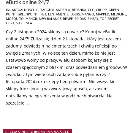
eButik online 24/7
2024-
IN:
AKTUALNOŚCI
TAGGED:
ANDŻELA
,
BERSHKA
,
CCC
,
CROPP
,
GREEN
POINT
,
GREENPOINT
,
INST
,
LENTAMENTE
,
LOUIS
,
MANGO
,
MAPPED
,
MEDICINE
,
10-
MOSQUITO
,
MSNGR
,
NEW BALANCE
,
RENEE
,
SDIDAS
,
SINSAY
,
TOP SECRET
,
31
UBRA
,
VARLESCA
Czy 2 listopada 2024 sklepy są otwarte? Kupuj w eButik
online 24/7! Zbliża się dzień 2 listopada, który jest czasem
zadumy, odwiedzin na cmentarzach i chwilą refleksji po
Święcie Zmarłych. W Polsce ten dzień, mimo że nie jest
ustawowo wolny od pracy, wielu osobom kojarzy się z
czasem spędzonym z bliskimi oraz odwiedzaniem grobów. W
związku z tym wiele osób zadaje sobie pytanie, czy 2
listopada 2024 roku sklepy będą otwarte. Nie wszystkie
sklepy funkcjonują w zwyczajowy sposób, a czasem
natrafiamy na ograniczenia w godzinach otwarcia. Na
szczęście …
ELEGANCKIE SUKIENKI NA WESELE