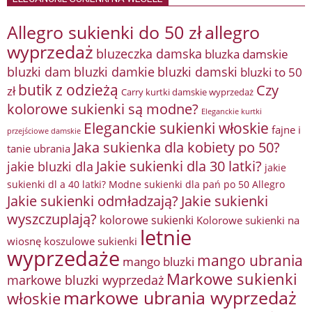
Allegro sukienki do 50 zł
allegro
wyprzedaż
bluzeczka damska
bluzka damskie
bluzki damkie
bluzki dam
bluzki damski
bluzki to 50
butik z odzieżą
Czy
zł
Carry kurtki damskie wyprzedaż
kolorowe sukienki są modne?
Eleganckie kurtki
Eleganckie sukienki włoskie
fajne i
przejściowe damskie
Jaka sukienka dla kobiety po 50?
tanie ubrania
Jakie sukienki dla 30 latki?
jakie bluzki dla
jakie
sukienki dl a 40 latki? Modne sukienki dla pań po 50 Allegro
Jakie sukienki odmładzają?
Jakie sukienki
wyszczuplają?
kolorowe sukienki
Kolorowe sukienki na
letnie
wiosnę
koszulowe sukienki
wyprzedaże
mango ubrania
mango bluzki
Markowe sukienki
markowe bluzki wyprzedaż
markowe ubrania wyprzedaż
włoskie