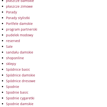
płaszcze damskie
płaszcze zimowe
Porady
Porady stylistki
Portfele damskie
program partnerski
pudelek modowy
reserved
Sale
sandału damskie
shoponline
sklepy
Spódnice basic
Spódnice damskie
Spódnice dresowe
Spodnie
Spodnie basic
Spodnie cygaretki
Spodnie damskie