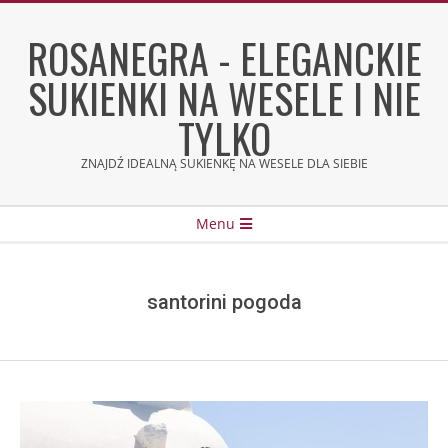
Skip
to
ROSANEGRA - ELEGANCKIE
content
SUKIENKI NA WESELE I NIE
TYLKO
ZNAJDŹ IDEALNĄ SUKIENKĘ NA WESELE DLA SIEBIE
Secondary
Menu
Navigation
Menu
santorini pogoda