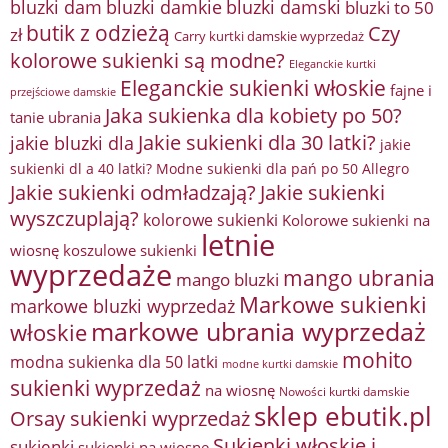
bluzki damkie
bluzki dam
bluzki damski
bluzki to 50
butik z odzieżą
Czy
zł
Carry kurtki damskie wyprzedaż
kolorowe sukienki są modne?
Eleganckie kurtki
Eleganckie sukienki włoskie
fajne i
przejściowe damskie
Jaka sukienka dla kobiety po 50?
tanie ubrania
Jakie sukienki dla 30 latki?
jakie bluzki dla
jakie
sukienki dl a 40 latki? Modne sukienki dla pań po 50 Allegro
Jakie sukienki odmładzają?
Jakie sukienki
wyszczuplają?
kolorowe sukienki
Kolorowe sukienki na
letnie
wiosnę
koszulowe sukienki
wyprzedaże
mango ubrania
mango bluzki
Markowe sukienki
markowe bluzki wyprzedaż
markowe ubrania wyprzedaż
włoskie
mohito
modna sukienka dla 50 latki
modne kurtki damskie
sukienki wyprzedaż
na wiosnę
Nowości kurtki damskie
sklep ebutik.pl
Orsay sukienki wyprzedaż
Sukienki włoskie i
sukienki
sukienki na wiosnę