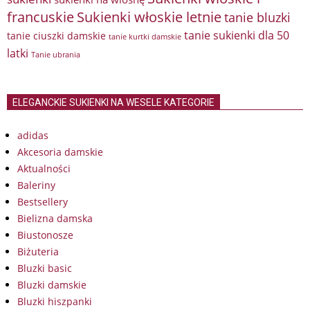
francuskie
Sukienki włoskie letnie
tanie bluzki
tanie sukienki dla 50
tanie ciuszki damskie
tanie kurtki damskie
latki
Tanie ubrania
ELEGANCKIE SUKIENKI NA WESELE KATEGORIE
adidas
Akcesoria damskie
Aktualności
Baleriny
Bestsellery
Bielizna damska
Biustonosze
Biżuteria
Bluzki basic
Bluzki damskie
Bluzki hiszpanki