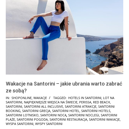
Wakacje na Santorini – jakie ubrania warto zabrać
ze sobą?
2026-
IN:
SHOPONLINE
,
WAKACJE
TAGGED:
HOTELS IN SANTORINI
,
LOT NA
SANTORINI
,
NAJPIĘKNIEJSZE MIEJSCA NA ŚWIECIE
,
PERISSA
,
RED BEACH
,
02-
SANTORINI
,
SANTORINI ALL INCLUSIVE
,
SANTORINI ATRAKCJE
,
SANTORINI
07
BOOKING
,
SANTORINI GRECJA
,
SANTORINI HOTEL
,
SANTORINI HOTELS
,
SANTORINI LOTNISKO
,
SANTORINI NOCĄ
,
SANTORINI NOCLEGI
,
SANTORINI
PLAŻE
,
SANTORINI POGODA
,
SANTORINI RESTAURACJA
,
SANTORINI WAKACJE
,
WYSPA SANTORINI
,
WYSPY SANTORINI