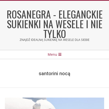
Skip
to
ROSANEGRA - ELEGANCKIE
content
SUKIENKI NA WESELE I NIE
TYLKO
ZNAJDŹ IDEALNĄ SUKIENKĘ NA WESELE DLA SIEBIE
Secondary
Menu
Navigation
Menu
santorini nocą