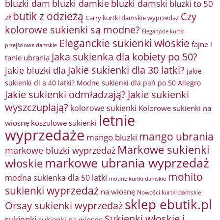
bluzki damkie
bluzki dam
bluzki damski
bluzki to 50
butik z odzieżą
Czy
zł
Carry kurtki damskie wyprzedaż
kolorowe sukienki są modne?
Eleganckie kurtki
Eleganckie sukienki włoskie
fajne i
przejściowe damskie
Jaka sukienka dla kobiety po 50?
tanie ubrania
Jakie sukienki dla 30 latki?
jakie bluzki dla
jakie
sukienki dl a 40 latki? Modne sukienki dla pań po 50 Allegro
Jakie sukienki odmładzają?
Jakie sukienki
wyszczuplają?
kolorowe sukienki
Kolorowe sukienki na
letnie
wiosnę
koszulowe sukienki
wyprzedaże
mango ubrania
mango bluzki
Markowe sukienki
markowe bluzki wyprzedaż
markowe ubrania wyprzedaż
włoskie
mohito
modna sukienka dla 50 latki
modne kurtki damskie
sukienki wyprzedaż
na wiosnę
Nowości kurtki damskie
sklep ebutik.pl
Orsay sukienki wyprzedaż
Sukienki włoskie i
sukienki
sukienki na wiosnę