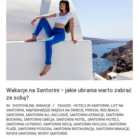
Wakacje na Santorini – jakie ubrania warto zabrać
ze sobą?
2026-
IN:
SHOPONLINE
,
WAKACJE
TAGGED:
HOTELS IN SANTORINI
,
LOT NA
SANTORINI
,
NAJPIĘKNIEJSZE MIEJSCA NA ŚWIECIE
,
PERISSA
,
RED BEACH
,
02-
SANTORINI
,
SANTORINI ALL INCLUSIVE
,
SANTORINI ATRAKCJE
,
SANTORINI
07
BOOKING
,
SANTORINI GRECJA
,
SANTORINI HOTEL
,
SANTORINI HOTELS
,
SANTORINI LOTNISKO
,
SANTORINI NOCĄ
,
SANTORINI NOCLEGI
,
SANTORINI
PLAŻE
,
SANTORINI POGODA
,
SANTORINI RESTAURACJA
,
SANTORINI WAKACJE
,
WYSPA SANTORINI
,
WYSPY SANTORINI