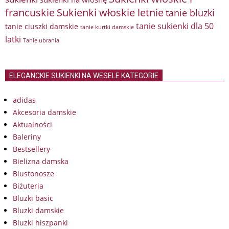
francuskie
Sukienki włoskie letnie
tanie bluzki
tanie sukienki dla 50
tanie ciuszki damskie
tanie kurtki damskie
latki
Tanie ubrania
ELEGANCKIE SUKIENKI NA WESELE KATEGORIE
adidas
Akcesoria damskie
Aktualności
Baleriny
Bestsellery
Bielizna damska
Biustonosze
Biżuteria
Bluzki basic
Bluzki damskie
Bluzki hiszpanki