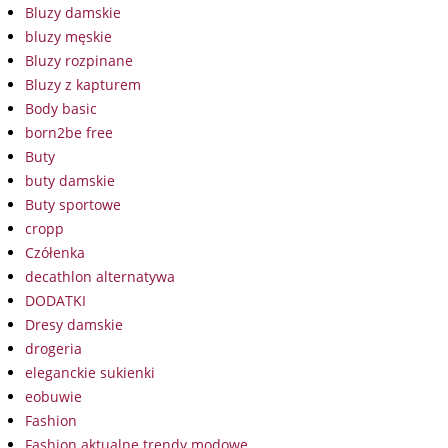
Bluzy damskie
bluzy męskie
Bluzy rozpinane
Bluzy z kapturem
Body basic
born2be free
Buty
buty damskie
Buty sportowe
cropp
Czółenka
decathlon alternatywa
DODATKI
Dresy damskie
drogeria
eleganckie sukienki
eobuwie
Fashion
Fashion aktualne trendy modowe