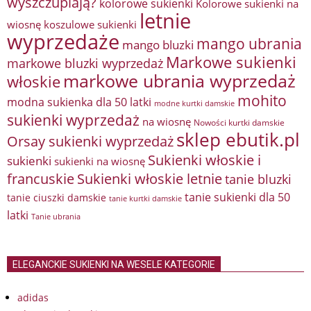
wyszczuplają?
kolorowe sukienki
Kolorowe sukienki na
letnie
wiosnę
koszulowe sukienki
wyprzedaże
mango ubrania
mango bluzki
Markowe sukienki
markowe bluzki wyprzedaż
markowe ubrania wyprzedaż
włoskie
mohito
modna sukienka dla 50 latki
modne kurtki damskie
sukienki wyprzedaż
na wiosnę
Nowości kurtki damskie
sklep ebutik.pl
Orsay sukienki wyprzedaż
Sukienki włoskie i
sukienki
sukienki na wiosnę
francuskie
Sukienki włoskie letnie
tanie bluzki
tanie sukienki dla 50
tanie ciuszki damskie
tanie kurtki damskie
latki
Tanie ubrania
ELEGANCKIE SUKIENKI NA WESELE KATEGORIE
adidas