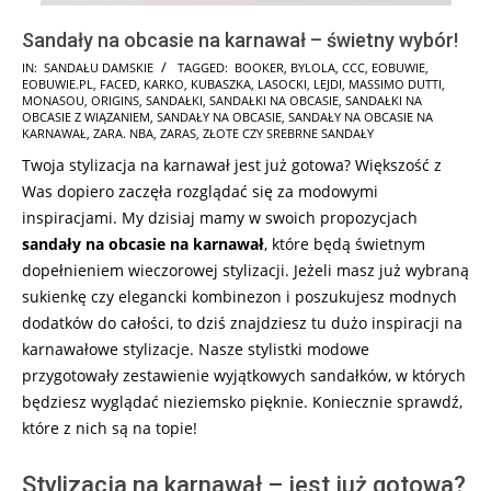
Sandały na obcasie na karnawał – świetny wybór!
2025-
IN:
SANDAŁU DAMSKIE
TAGGED:
BOOKER
,
BYLOLA
,
CCC
,
EOBUWIE
,
EOBUWIE.PL
,
FACED
,
KARKO
,
KUBASZKA
,
LASOCKI
,
LEJDI
,
MASSIMO DUTTI
,
01-
MONASOU
,
ORIGINS
,
SANDAŁKI
,
SANDAŁKI NA OBCASIE
,
SANDAŁKI NA
02
OBCASIE Z WIĄZANIEM
,
SANDAŁY NA OBCASIE
,
SANDAŁY NA OBCASIE NA
KARNAWAŁ
,
ZARA. NBA
,
ZARAS
,
ZŁOTE CZY SREBRNE SANDAŁY
Twoja stylizacja na karnawał jest już gotowa? Większość z
Was dopiero zaczęła rozglądać się za modowymi
inspiracjami. My dzisiaj mamy w swoich propozycjach
sandały
na obcasie na karnawał
, które będą świetnym
dopełnieniem wieczorowej stylizacji. Jeżeli masz już wybraną
sukienkę czy elegancki kombinezon i poszukujesz modnych
dodatków do całości, to dziś znajdziesz tu dużo inspiracji na
karnawałowe stylizacje. Nasze stylistki modowe
przygotowały zestawienie wyjątkowych sandałków, w których
będziesz wyglądać nieziemsko pięknie. Koniecznie sprawdź,
które z nich są na topie!
Stylizacja na karnawał – jest już gotowa?