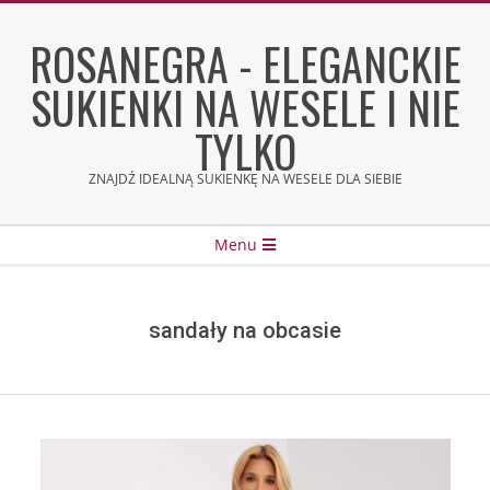
Skip
to
ROSANEGRA - ELEGANCKIE
content
SUKIENKI NA WESELE I NIE
TYLKO
ZNAJDŹ IDEALNĄ SUKIENKĘ NA WESELE DLA SIEBIE
Secondary
Menu
Navigation
Menu
sandały na obcasie