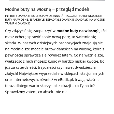
Modne buty na wiosnę – przegląd modeli
2026-
IN:
BUTY DAMSKIE
,
KOLEKCJA WIOSENNA
TAGGED:
BOTKI WIOSENNE
,
BUTY NA WIOSNĘ
,
ESPADRYLE
,
ESPADRYLE DAMSKIE
,
SANDAŁKI NA WIOSNĘ
,
02-
TRAMPKI DAMSKIE
18
Czy zdążyłaś się zaopatrzyć w
modne
buty na wiosnę
? Jeżeli
masz ochotę sprawić sobie nową parę, to świetnie się
składa. W naszych dzisiejszych propozycjach znajdują się
najmodniejsze modele butów damskich na wiosnę, które z
pewnością sprawdzą się również latem. Co najważniejsze,
większość z nich możesz kupić w bardzo niskiej kwocie, bo
już za czterdzieści, trzydzieści czy nawet dwadzieścia
złotych! Największe wyprzedaże w sklepach stacjonarnych
oraz internetowych, również w eButik.pl, trwają właśnie
teraz, dlatego warto skorzystać z okazji – co Ty na to?
Sprawdźmy zatem, co absolutnie nie …