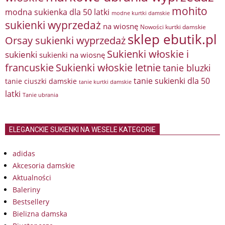
mohito
modna sukienka dla 50 latki
modne kurtki damskie
sukienki wyprzedaż
na wiosnę
Nowości kurtki damskie
sklep ebutik.pl
Orsay sukienki wyprzedaż
Sukienki włoskie i
sukienki
sukienki na wiosnę
francuskie
Sukienki włoskie letnie
tanie bluzki
tanie sukienki dla 50
tanie ciuszki damskie
tanie kurtki damskie
latki
Tanie ubrania
ELEGANCKIE SUKIENKI NA WESELE KATEGORIE
adidas
Akcesoria damskie
Aktualności
Baleriny
Bestsellery
Bielizna damska