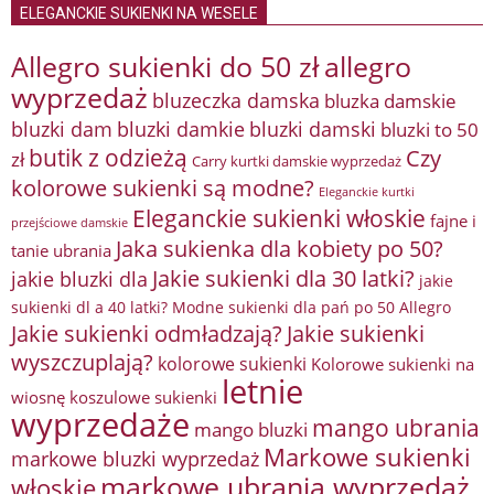
ELEGANCKIE SUKIENKI NA WESELE
Allegro sukienki do 50 zł
allegro
wyprzedaż
bluzeczka damska
bluzka damskie
bluzki damkie
bluzki dam
bluzki damski
bluzki to 50
butik z odzieżą
Czy
zł
Carry kurtki damskie wyprzedaż
kolorowe sukienki są modne?
Eleganckie kurtki
Eleganckie sukienki włoskie
fajne i
przejściowe damskie
Jaka sukienka dla kobiety po 50?
tanie ubrania
Jakie sukienki dla 30 latki?
jakie bluzki dla
jakie
sukienki dl a 40 latki? Modne sukienki dla pań po 50 Allegro
Jakie sukienki odmładzają?
Jakie sukienki
wyszczuplają?
kolorowe sukienki
Kolorowe sukienki na
letnie
wiosnę
koszulowe sukienki
wyprzedaże
mango ubrania
mango bluzki
Markowe sukienki
markowe bluzki wyprzedaż
markowe ubrania wyprzedaż
włoskie