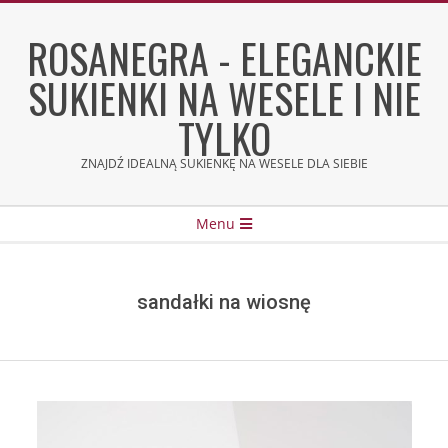
Skip
to
ROSANEGRA - ELEGANCKIE
content
SUKIENKI NA WESELE I NIE
TYLKO
ZNAJDŹ IDEALNĄ SUKIENKĘ NA WESELE DLA SIEBIE
Secondary
Menu
Navigation
Menu
sandałki na wiosnę