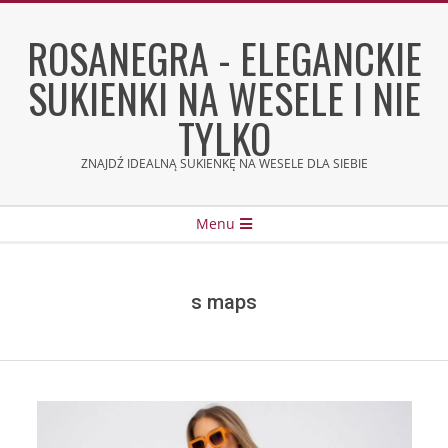
Skip
to
ROSANEGRA - ELEGANCKIE
content
SUKIENKI NA WESELE I NIE
TYLKO
ZNAJDŹ IDEALNĄ SUKIENKĘ NA WESELE DLA SIEBIE
Secondary
Menu
Navigation
Menu
s maps