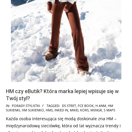
HM czy eButik? Która marka lepiej wpisuje się w
Twój styl?
2024-
IN:
PORADY STYLISTKI
TAGGED:
DS STRET
,
FCE BOOK
,
H ANM
,
HM
SUKIENKI
,
HM SUKIENKO
,
HMS
,
INKED IN
,
MIKEL KORS
,
MSNGR
,
S MAPS
12-
Każda osoba interesująca się modą doskonale zna HM –
31
międzynarodową sieciówkę, która od lat wyznacza trendy i