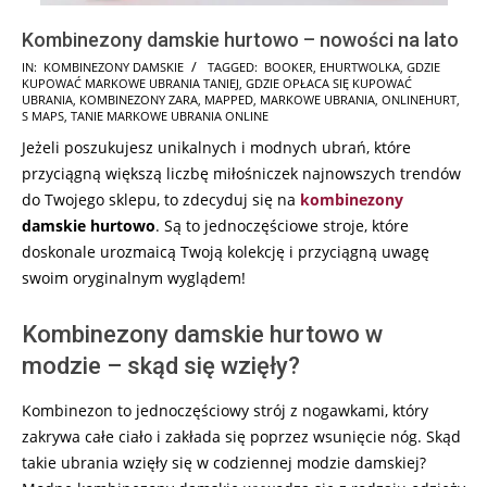
Kombinezony damskie hurtowo – nowości na lato
2025-
IN:
KOMBINEZONY DAMSKIE
TAGGED:
BOOKER
,
EHURTWOLKA
,
GDZIE
KUPOWAĆ MARKOWE UBRANIA TANIEJ
,
GDZIE OPŁACA SIĘ KUPOWAĆ
01-
UBRANIA
,
KOMBINEZONY ZARA
,
MAPPED
,
MARKOWE UBRANIA
,
ONLINEHURT
,
29
S MAPS
,
TANIE MARKOWE UBRANIA ONLINE
Jeżeli poszukujesz unikalnych i modnych ubrań, które
przyciągną większą liczbę miłośniczek najnowszych trendów
do Twojego sklepu, to zdecyduj się na
kombinezony
damskie hurtowo
. Są to jednoczęściowe stroje, które
doskonale urozmaicą Twoją kolekcję i przyciągną uwagę
swoim oryginalnym wyglądem!
Kombinezony damskie hurtowo w
modzie – skąd się wzięły?
Kombinezon to jednoczęściowy strój z nogawkami, który
zakrywa całe ciało i zakłada się poprzez wsunięcie nóg. Skąd
takie ubrania wzięły się w codziennej modzie damskiej?