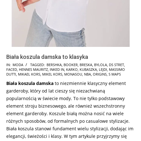
Biała koszula damska to klasyka
2025-
IN:
MODA
TAGGED:
BERSHKA
,
BOOKER
,
BRESKA
,
BYLOLA
,
DS STRET
,
FACED
,
HENNES MAURITZ
,
INKED IN
,
KARKO
,
KUBASZKA
,
LEJDI
,
MASSIMO
01-
DUTTI
,
MIKAEL KORS
,
MIKEL KORS
,
MONASOU
,
NBA
,
ORIGINS
,
S MAPS
07
Biała koszula damska
to niezmiennie klasyczny element
garderoby, który od lat cieszy się niezachwianą
popularnością w świecie mody. To nie tylko podstawowy
element stroju biznesowego, ale również wszechstronny
element garderoby. Koszule białą można nosić na wiele
różnych sposobów, od formalnych po casualowe stylizacje.
Biała koszula stanowi fundament wielu stylizacji, dodając im
elegancji, świeżości i klasy. W tym artykule przyjrzymy się