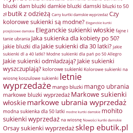
bluzki damkie
bluzki dam
bluzki damski
bluzki to 50
butik z odzieżą
Czy
zł
Carry kurtki damskie wyprzedaż
kolorowe sukienki są modne?
Eleganckie kurtki
Eleganckie sukienki włoskie
fajne i
przejściowe damskie
Jaka sukienka dla kobiety po 50?
tanie ubrania
Jakie sukienki dla 30 latki?
jakie bluzki dla
jakie
sukienki dl a 40 latki? Modne sukienki dla pań po 50 Allegro
Jakie sukienki odmładzają?
Jakie sukienki
wyszczuplają?
kolorowe sukienki
Kolorowe sukienki na
letnie
wiosnę
koszulowe sukienki
wyprzedaże
mango ubrania
mango bluzki
Markowe sukienki
markowe bluzki wyprzedaż
markowe ubrania wyprzedaż
włoskie
mohito
modna sukienka dla 50 latki
modne kurtki damskie
sukienki wyprzedaż
na wiosnę
Nowości kurtki damskie
sklep ebutik.pl
Orsay sukienki wyprzedaż