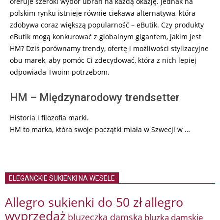
oferuje szeroki wybór ubrań na każdą okazję. Jednak na
polskim rynku istnieje równie ciekawa alternatywa, która
zdobywa coraz większą popularność – eButik. Czy produkty
eButik mogą konkurować z globalnym gigantem, jakim jest
HM? Dziś porównamy trendy, ofertę i możliwości stylizacyjne
obu marek, aby pomóc Ci zdecydować, która z nich lepiej
odpowiada Twoim potrzebom.
HM – Międzynarodowy trendsetter
Historia i filozofia marki.
HM to marka, która swoje początki miała w Szwecji w …
ELEGANCKIE SUKIENKI NA WESELE
Allegro sukienki do 50 zł
allegro
wyprzedaż
bluzeczka damska
bluzka damskie