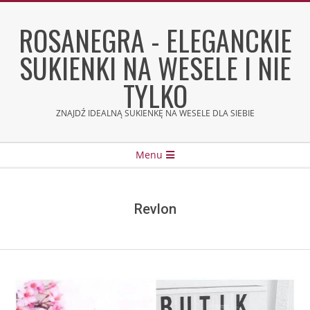
Skip
to
ROSANEGRA - ELEGANCKIE
content
SUKIENKI NA WESELE I NIE
TYLKO
ZNAJDŹ IDEALNĄ SUKIENKĘ NA WESELE DLA SIEBIE
Secondary
Menu
Navigation
Menu
Revlon