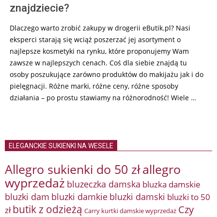
znajdziecie?
Dlaczego warto zrobić zakupy w drogerii eButik.pl? Nasi
eksperci starają się wciąż poszerzać jej asortyment o
najlepsze kosmetyki na rynku, które proponujemy Wam
zawsze w najlepszych cenach. Coś dla siebie znajdą tu
osoby poszukujące zarówno produktów do makijażu jak i do
pielęgnacji. Różne marki, różne ceny, różne sposoby
działania – po prostu stawiamy na różnorodność! Wiele …
ELEGANCKIE SUKIENKI NA WESELE
Allegro sukienki do 50 zł
allegro
wyprzedaż
bluzeczka damska
bluzka damskie
bluzki damkie
bluzki dam
bluzki damski
bluzki to 50
butik z odzieżą
Czy
zł
Carry kurtki damskie wyprzedaż