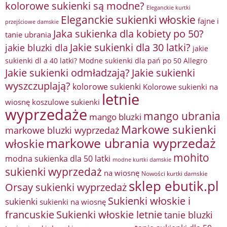
kolorowe sukienki są modne?
Eleganckie kurtki
Eleganckie sukienki włoskie
fajne i
przejściowe damskie
Jaka sukienka dla kobiety po 50?
tanie ubrania
Jakie sukienki dla 30 latki?
jakie bluzki dla
jakie
sukienki dl a 40 latki? Modne sukienki dla pań po 50 Allegro
Jakie sukienki odmładzają?
Jakie sukienki
wyszczuplają?
kolorowe sukienki
Kolorowe sukienki na
letnie
wiosnę
koszulowe sukienki
wyprzedaże
mango ubrania
mango bluzki
Markowe sukienki
markowe bluzki wyprzedaż
markowe ubrania wyprzedaż
włoskie
mohito
modna sukienka dla 50 latki
modne kurtki damskie
sukienki wyprzedaż
na wiosnę
Nowości kurtki damskie
sklep ebutik.pl
Orsay sukienki wyprzedaż
Sukienki włoskie i
sukienki
sukienki na wiosnę
francuskie
Sukienki włoskie letnie
tanie bluzki