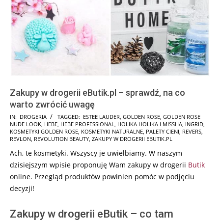
Zakupy w drogerii eButik.pl – sprawdź, na co
warto zwrócić uwagę
2024-
IN:
DROGERIA
TAGGED:
ESTEE LAUDER
,
GOLDEN ROSE
,
GOLDEN ROSE
NUDE LOOK
,
HEBE
,
HEBE PROFESSIONAL
,
HOLIKA HOLIKA I MISSHA
,
INGRID
,
11-
KOSMETYKI GOLDEN ROSE
,
KOSMETYKI NATURALNE
,
PALETY CIENI
,
REVERS
,
15
REVLON
,
REVOLUTION BEAUTY
,
ZAKUPY W DROGERII EBUTIK.PL
Ach, te kosmetyki. Wszyscy je uwielbiamy. W naszym
dzisiejszym wpisie proponuję Wam zakupy w drogerii
Butik
online. Przegląd produktów powinien pomóc w podjęciu
decyzji!
Zakupy w drogerii eButik – co tam