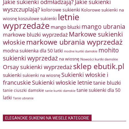
Jakie sukienki odmładzają?
Jakie sukienki
wyszczuplają?
kolorowe sukienki
Kolorowe sukienki na
letnie
wiosnę
koszulowe sukienki
wyprzedaże
mango ubrania
mango bluzki
Markowe sukienki
markowe bluzki wyprzedaż
markowe ubrania wyprzedaż
włoskie
mohito
modna sukienka dla 50 latki
modne kurtki damskie
sukienki wyprzedaż
na wiosnę
Nowości kurtki damskie
sklep ebutik.pl
Orsay sukienki wyprzedaż
Sukienki włoskie i
sukienki
sukienki na wiosnę
francuskie
Sukienki włoskie letnie
tanie bluzki
tanie sukienki dla 50
tanie ciuszki damskie
tanie kurtki damskie
latki
Tanie ubrania
ELEGANCKIE SUKIENKI NA WESELE KATEGORIE