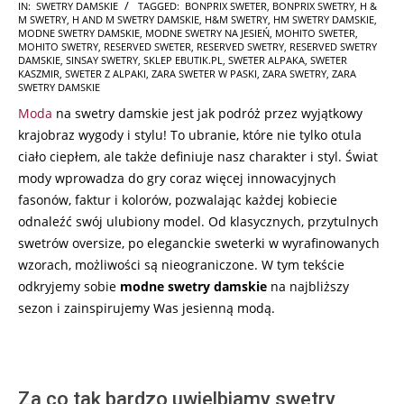
2025-
IN:
SWETRY DAMSKIE
TAGGED:
BONPRIX SWETER
,
BONPRIX SWETRY
,
H &
M SWETRY
,
H AND M SWETRY DAMSKIE
,
H&M SWETRY
,
HM SWETRY DAMSKIE
,
01-
MODNE SWETRY DAMSKIE
,
MODNE SWETRY NA JESIEŃ
,
MOHITO SWETER
,
29
MOHITO SWETRY
,
RESERVED SWETER
,
RESERVED SWETRY
,
RESERVED SWETRY
DAMSKIE
,
SINSAY SWETRY
,
SKLEP EBUTIK.PL
,
SWETER ALPAKA
,
SWETER
KASZMIR
,
SWETER Z ALPAKI
,
ZARA SWETER W PASKI
,
ZARA SWETRY
,
ZARA
SWETRY DAMSKIE
Moda
na swetry damskie jest jak podróż przez wyjątkowy
krajobraz wygody i stylu! To ubranie, które nie tylko otula
ciało ciepłem, ale także definiuje nasz charakter i styl. Świat
mody wprowadza do gry coraz więcej innowacyjnych
fasonów, faktur i kolorów, pozwalając każdej kobiecie
odnaleźć swój ulubiony model. Od klasycznych, przytulnych
swetrów oversize, po eleganckie sweterki w wyrafinowanych
wzorach, możliwości są nieograniczone. W tym tekście
odkryjemy sobie
modne swetry damskie
na najbliższy
sezon i zainspirujemy Was jesienną modą.
Za co tak bardzo uwielbiamy swetry