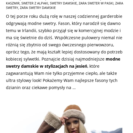
KASZMIR
,
SWETER Z ALPAKI
,
SWETRY DAMSKIE
,
ZARA SWETER W PASKI
,
ZARA
SWETRY
,
ZARA SWETRY DAMSKIE
O tej porze roku dużą rolę w naszej codziennej garderobie
odgrywają modne swetry. Fason, który narodził się dawno
temu w Irlandii, szybko przyjął się w komercyjnej modzie i
ma się świetnie do dziś. Współczesne pulowery niemal nie
różnią się zbytnio od swego ówczesnego pierwowzoru,
oprócz tego, że mają kształt lepiej dostosowany do potrzeb
kobiecej sylwetki. Poznajcie dzisiaj najmodniejsze
modne
swetry damskie w stylizacjach na jesień
, które
zagwarantują Wam nie tylko przyjemne ciepło, ale także
ultra stylowy look! Pokażemy Wam najlepsze fasony tych
dzianin oraz ciekawe pomysły na …