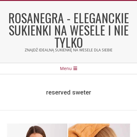
Skip
to
ROSANEGRA - ELEGANCKIE
content
SUKIENKI NA WESELE I NIE
TYLKO
ZNAJDŹ IDEALNĄ SUKIENKĘ NA WESELE DLA SIEBIE
Secondary
Menu
Navigation
Menu
reserved sweter