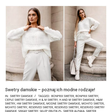
Swetry damskie – poznaj ich modne rodzaje!
2025-
IN:
SWETRY DAMSKIE
TAGGED:
BONPRIX SWETER
,
BONPRIX SWETRY
,
CIEPŁE SWETRY DAMSKIE
,
H & M SWETRY
,
H AND M SWETRY DAMSKIE
,
H&M
01-
SWETRY
,
HM SWETRY DAMSKIE
,
MODNE SWETRY DAMSKIE
,
MOHITO SWETER
,
29
MOHITO SWETRY
,
RESERVED SWETER
,
RESERVED SWETRY
,
RESERVED SWETRY
DAMSKIE
,
SINSAY SWETRY
,
SKLEP EBUTIK.PL
,
SWETER ALPAKA
,
SWETER