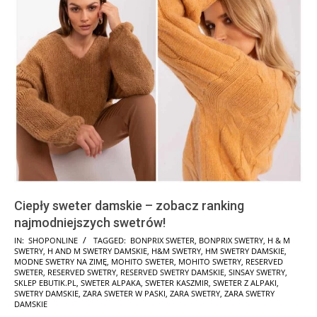
Ciepły sweter damskie – zobacz ranking
najmodniejszych swetrów!
2025-
IN:
SHOPONLINE
TAGGED:
BONPRIX SWETER
,
BONPRIX SWETRY
,
H & M
SWETRY
,
H AND M SWETRY DAMSKIE
,
H&M SWETRY
,
HM SWETRY DAMSKIE
,
10-
MODNE SWETRY NA ZIMĘ
,
MOHITO SWETER
,
MOHITO SWETRY
,
RESERVED
17
SWETER
,
RESERVED SWETRY
,
RESERVED SWETRY DAMSKIE
,
SINSAY SWETRY
,
SKLEP EBUTIK.PL
,
SWETER ALPAKA
,
SWETER KASZMIR
,
SWETER Z ALPAKI
,
SWETRY DAMSKIE
,
ZARA SWETER W PASKI
,
ZARA SWETRY
,
ZARA SWETRY
DAMSKIE