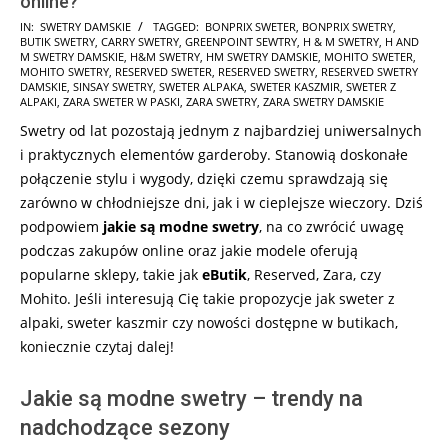
online?
2025-
IN:
SWETRY DAMSKIE
TAGGED:
BONPRIX SWETER
,
BONPRIX SWETRY
,
BUTIK SWETRY
,
CARRY SWETRY
,
GREENPOINT SEWTRY
,
H & M SWETRY
,
H AND
01-
M SWETRY DAMSKIE
,
H&M SWETRY
,
HM SWETRY DAMSKIE
,
MOHITO SWETER
,
29
MOHITO SWETRY
,
RESERVED SWETER
,
RESERVED SWETRY
,
RESERVED SWETRY
DAMSKIE
,
SINSAY SWETRY
,
SWETER ALPAKA
,
SWETER KASZMIR
,
SWETER Z
ALPAKI
,
ZARA SWETER W PASKI
,
ZARA SWETRY
,
ZARA SWETRY DAMSKIE
Swetry od lat pozostają jednym z najbardziej uniwersalnych
i praktycznych elementów garderoby. Stanowią doskonałe
połączenie stylu i wygody, dzięki czemu sprawdzają się
zarówno w chłodniejsze dni, jak i w cieplejsze wieczory. Dziś
podpowiem
jakie są modne swetry
, na co zwrócić uwagę
podczas zakupów online oraz jakie modele oferują
popularne sklepy, takie jak
eButik
, Reserved, Zara, czy
Mohito. Jeśli interesują Cię takie propozycje jak sweter z
alpaki, sweter kaszmir czy nowości dostępne w butikach,
koniecznie czytaj dalej!
Jakie są modne swetry – trendy na
nadchodzące sezony