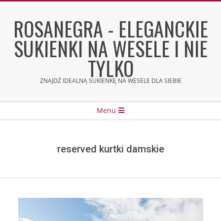
Skip
to
ROSANEGRA - ELEGANCKIE
content
SUKIENKI NA WESELE I NIE
TYLKO
ZNAJDŹ IDEALNĄ SUKIENKĘ NA WESELE DLA SIEBIE
Secondary
Menu
Navigation
Menu
reserved kurtki damskie