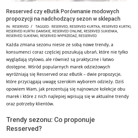
Resserved czy eButik Porównanie modowych
propozycji na nadchodzący sezon w sklepach
2026-
IN:
RESERVED
TAGGED:
RESERVED
,
RESERVED KURTKA
,
RESERVED KURTKI
,
RESERVED KURTKI DAMSKIE
,
RESERVED ONLINE
,
RESERVED SUKIENKA
,
02-
RESERVED SUKIENKI
,
RESERVED WYPRZEDAŻ
,
RESSERVED
20
Każda zmiana sezonu niesie ze sobą nowe trendy, a
konsumenci coraz częściej poszukują ubrań, które nie tylko
wyglądają stylowo, ale również są praktyczne i łatwo
dostępne. Wśród popularnych marek odzieżowych
wyróżniają się Resserved oraz eButik – dwie propozycje,
które przyciągają uwagę szerokim wyborem odzieży. Dziś
opowiem Wam, jak prezentują się najnowsze kolekcje obu
marek i które z nich najlepiej wpisują się w aktualne trendy
oraz potrzeby klientów.
Trendy sezonu: Co proponuje
Resserved?