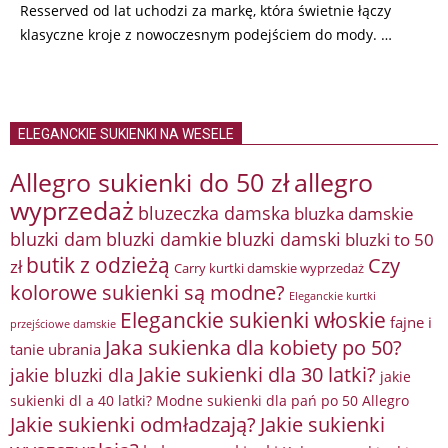
Resserved od lat uchodzi za markę, która świetnie łączy
klasyczne kroje z nowoczesnym podejściem do mody. …
ELEGANCKIE SUKIENKI NA WESELE
Allegro sukienki do 50 zł
allegro
wyprzedaż
bluzeczka damska
bluzka damskie
bluzki damkie
bluzki dam
bluzki damski
bluzki to 50
butik z odzieżą
Czy
zł
Carry kurtki damskie wyprzedaż
kolorowe sukienki są modne?
Eleganckie kurtki
Eleganckie sukienki włoskie
fajne i
przejściowe damskie
Jaka sukienka dla kobiety po 50?
tanie ubrania
Jakie sukienki dla 30 latki?
jakie bluzki dla
jakie
sukienki dl a 40 latki? Modne sukienki dla pań po 50 Allegro
Jakie sukienki odmładzają?
Jakie sukienki