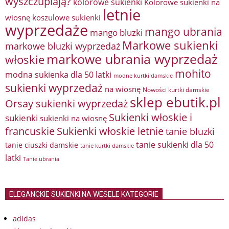
wyszczuplają?
kolorowe sukienki
Kolorowe sukienki na
letnie
wiosnę
koszulowe sukienki
wyprzedaże
mango ubrania
mango bluzki
Markowe sukienki
markowe bluzki wyprzedaż
markowe ubrania wyprzedaż
włoskie
mohito
modna sukienka dla 50 latki
modne kurtki damskie
sukienki wyprzedaż
na wiosnę
Nowości kurtki damskie
sklep ebutik.pl
Orsay sukienki wyprzedaż
Sukienki włoskie i
sukienki
sukienki na wiosnę
francuskie
Sukienki włoskie letnie
tanie bluzki
tanie sukienki dla 50
tanie ciuszki damskie
tanie kurtki damskie
latki
Tanie ubrania
ELEGANCKIE SUKIENKI NA WESELE KATEGORIE
adidas